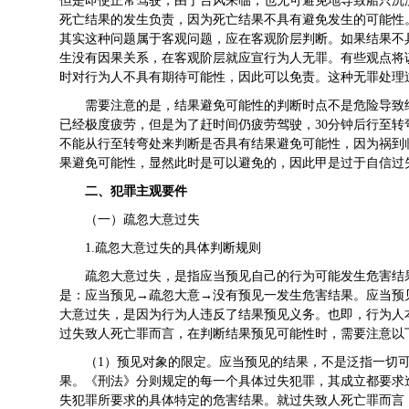
但是即使正常驾驶，由于台风来临，也无可避免地导致船只沉
死亡结果的发生负责，因为死亡结果不具有避免发生的可能性
其实这种问题属于客观问题，应在客观阶层判断。如果结果不
生没有因果关系，在客观阶层就应宣行为人无罪。有些观点将
时对行为人不具有期待可能性，因此可以免责。这种无罪处理
需要注意的是，结果避免可能性的判断时点不是危险导致
已经极度疲劳，但是为了赶时间仍疲劳驾驶，30分钟后行至
不能从行至转弯处来判断是否具有结果避免可能性，因为祸到
果避免可能性，显然此时是可以避免的，因此甲是过于自信过
二、犯罪主观要件
（一）疏忽大意过失
1.疏忽大意过失的具体判断规则
疏忽大意过失，是指应当预见自己的行为可能发生危害结
是：应当预见→疏忽大意→没有预见一发生危害结果。应当预
大意过失，是因为行为人违反了结果预见义务。也即，行为人
过失致人死亡罪而言，在判断结果预见可能性时，需要注意以
（1）预见对象的限定。应当预见的结果，不是泛指一切
果。《刑法》分则规定的每一个具体过失犯罪，其成立都要求
失犯罪所要求的具体特定的危害结果。就过失致人死亡罪而言