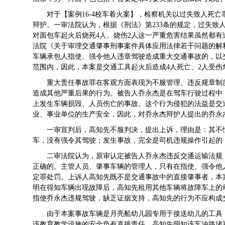
对于【案例16-4校车着火案】，检察机关以过失致人死
辩护。一审法院认为，根据《刑法》第233条的规定，过失致
对面包车起火后烧死4人、烧伤2人这一严重危害结果虽然都有
法院《关于审理交通肇事刑事案件具体应用法律若干问题的解
车辆承包人指使、强令他人违章驾驶造成重大交通事故的，以
范围内，因此，本案是交通工具起火后造成4人死亡、2人受
重大责任事故罪在客观方面表现为不服管理、违反规章制
造成其他严重后果的行为。被告人乔永杰是在驾车行驶过程中
上发生车辆损毁、人员伤亡的事故。这个行为侵犯的法益是交
业、事业单位的生产安全，因此，对乔永杰辩护人提出的乔永
一审宣判后，高知先不服判决，提出上诉，理由是：其不
车，没有强令其驾驶；发生事故，完全是司机违规操作引起的
二审法院认为，原审认定被告人乔永杰违反交通运输法规
正确的。主管人员、肇事车辆的管理人，只有在指使、强令他
定罪处罚。上诉人高知先既不是交通事故中的直接肇事者，本
明在得知车辆出现故障后，高知先租用其他车辆将故障车上的
指使乔永杰违规驾驶，缺乏证据支持，高知先的行为不应构成
由于本案事故车辆是月亮船幼儿园专用于接送幼儿的工具
该教育教学设施的安全负有直接责任。高知先明知该车油路堵