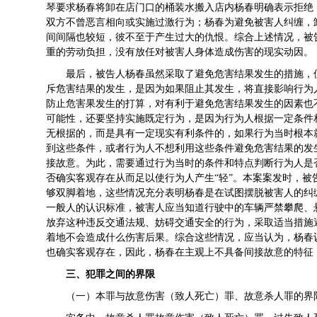
琴要求杨春将卸在店门口的桶装水搬入店内杨春明确表示拒绝
双方不曾恶言相向或实施过激行为；杨春为避免被害人纠缠，
间间隔也较短，彼不至于产生过大的仇恨。综合上述情况，被
重的劳动负担，没有放任对被害人身体造成伤害的现实动因。
最后，被告人杨春虽然采取了避免危害结果发生的措施，
斥危害结果的发生，是因为如果阻止其发生，将直接影响行为
防止危害果发生的打算，对有利于避免危害结果发生的因素也
可能性，还要坚持实施既定行为，是因为行为人根据一定条件
无根据的，而是具有一定现实有利条件的，如果行为当时根本
到这些条件，或者行为人不想利用这些条件避免危害结果的发
接故意。为此，需要通过行为当时的条件和特点判断行为人是
否确实客观存在从而足以使行为人产生“轻”。本案案发时，
够双脚着地，这些情况充分表明杨春是在试图摆脱被害人的纠
一般人的认识标准，被害人应当知道行驶中的车辆严禁攀爬、
放弃这种违反交通法规、妨碍交通安全的行为，采取适当措施
着地不会造成什么伤害后果。综合这些情况，应当认为，杨春
也确实客观存在，因此，杨春在主观上不具备间接故意的特征
三、犯罪之间的界限
（一）本罪与故意伤害（致人死亡）罪、故意杀人罪的界