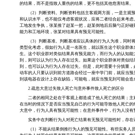
的结果，而不是指致人重伤的结果，更不包括其他危害结果。
（2）判断资料。判断资料包括主客观两方面，一是主观
和认识水平，也不能仅考虑客观状况，应将二者结合起来考虑
工地发生争执，张某推了赵某一把，赵某倒地后后脑勺正好碰
能力和工地环境，张某对结果具有预见可能性。
（3）判断基准。判断基准应以具体的行为人为准，同时
类型化考虑，假如行为人是一名医生，就以医生这个职业群体
生。这个职业群对类似结果具有预见能力，而行为人的认知能
到，则可以认为行为人存在过失。如果这个职业群体对类似结
到，也可以认为行为人存在过失。但是，此时需要十分慎重，
动车的人只要认识到前方道路会经过一座中学门前，就应当预
到该电器在设计上存在缺陷，可能电，就应当预见到可能会造
2.疏忽大意过失致人死亡与意外事件致人死亡的区分
二者的相同之处在于客观上都造成了他人死亡的结果；主
在当时的情况下是否应当预见自己的行为可能导致他人死亡的
大意中，行为人具有预见可能性；在意外事件中，行为人没有
实务中在判断行为人对死亡结果有无预见可能性时，存在
（1）不能从结果倒推行为人的预见可能性。有些实务人