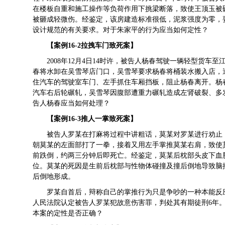
在楼板自重和施工操作等负荷作用下挑梁断落，致使王顶玉被
被砸成轻微伤。经鉴定，该房建造标准很低，泥浆强度为零，
设计规范的有关要求。对于朱家平的行为应当如何定性？
【案例16-2拉拽车门致死案】
2008年12月4日14时许，被告人杨春驾驶一辆轻型货
春将水卸在吴雪琴店门口，吴雪琴要求杨春将桶装水搬入店，
住汽车的驾驶室车门、左手抓住车厢挡板，阻止杨春离开。杨
汽车右后轮碾轧，吴雪琴因腹部遭重力碾轧造成左肾破裂、多
告人杨春应当如何处理？
【案例16-3推人一掌致死案】
被告人罗某在打麻将过程中讲粗话，莫某对罗某进行劝止
朝莫某的左面部打了一拳，接着又用左手掌推莫某右肩，致使
前跌倒，约两三分钟后即死亡。经鉴定，莫某后枕部头皮下血
位。莫某的死因是生前后枕部与性物体碰撞及撞后倒地导致脑
后倒地形成。
罗某自首后，辩称自己的掌推行为只是争吵的一种本能反
人民法院认定被告人罗某犯故意伤害罪，判处其有期徒刑6年
本案的定性是否正确？