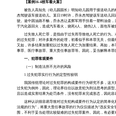
【案例16-4校车着火案】
被告人高知先（幼儿园园长）明知幼儿园用于接送幼儿的
杰驾驶该车接送幼儿。某日19时许，乔永杰驾驶该车送幼儿
驶。途中因油路不畅，乔永杰让孟辉军用手扶着一塑料油壶，
于汽化器回火，造成汽车着火，烧死4人、烧伤2人，面包车
过失致人死亡罪，是指由于过失而导致他人死亡的行为。
的过失犯罪；对许多案件的处理，初看似乎和本罪无关，但最
又如，许多结果加重犯以过失致人死亡为加重结果。再如，本
事罪、医疗事故罪、重大责任事故罪等。因此，妥当解释本罪
一、犯罪客观要件
（一）制造法所不允许的风险
1.过失犯罪实行行为的定型性较弱
我国传统理论对过失犯罪的构成要件行为研究不多，这大
过失犯为例外，因此，理论界往往以故意犯为刑法思考的原型
且以造成实害结果为处罚条件，没有犯罪未完成形态，因此容
这种认识很容易导致对过失犯构成要件行为认定的简单化
法规的行为”，将重大责任事故罪的行为仅仅描述为“违反安全
围，不利于妥当处理比较疑难的过失犯罪案件。因此，有必要