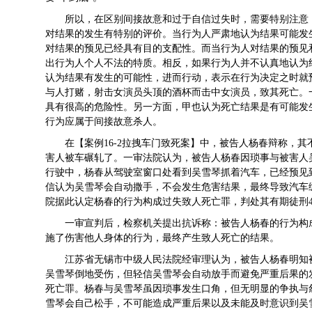
所以，在区别间接故意和过于自信过失时，需要特别注意
对结果的发生有特别的评价。当行为人严肃地认为结果可能发
对结果的预见已经具有目的支配性。而当行为人对结果的预见
出行为人个人不法的特质。相反，如果行为人并不认真地认为
认为结果有发生的可能性，进而行动，表示在行为决定之时就
与人打赌，射击女演员头顶的酒杯而击中女演员，致其死亡。
具有很高的危险性。另一方面，甲也认为死亡结果是有可能发
行为应属于间接故意杀人。
在【案例16-2拉拽车门致死案】中，被告人杨春辩称，
害人被车碾轧了。一审法院认为，被告人杨春因琐事与被害人
行驶中，杨春从驾驶室窗口处看到吴雪琴抓着汽车，已经预见
信认为吴雪琴会自动撒手，不会发生危害结果，最终导致汽车
院据此认定杨春的行为构成过失致人死亡罪，判处其有期徒刑
一审宣判后，检察机关提出抗诉称：被告人杨春的行为构
施了伤害他人身体的行为，最终产生致人死亡的结果。
江苏省无锡市中级人民法院经审理认为，被告人杨春明知
吴雪琴倒地受伤，但轻信吴雪琴会自动放手而避免严重后果的
死亡罪。杨春与吴雪琴虽因琐事发生口角，但无明显的争执与
雪琴会自己松手，不可能造成严重后果以及未能及时意识到吴