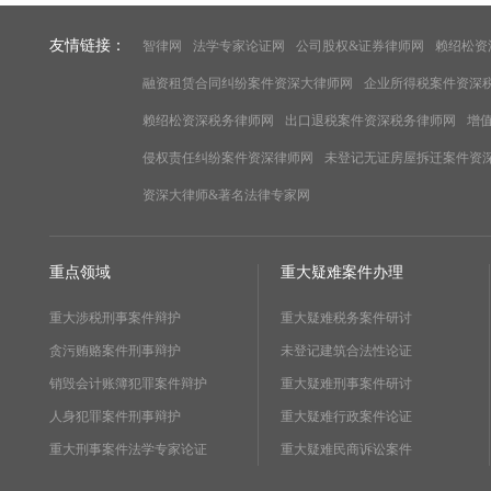
友情链接：
智律网
法学专家论证网
公司股权&证券律师网
赖绍松资
融资租赁合同纠纷案件资深大律师网
企业所得税案件资深
赖绍松资深税务律师网
出口退税案件资深税务律师网
增
侵权责任纠纷案件资深律师网
未登记无证房屋拆迁案件资
资深大律师&著名法律专家网
重点领域
重大疑难案件办理
重大涉税刑事案件辩护
重大疑难税务案件研讨
贪污贿赂案件刑事辩护
未登记建筑合法性论证
销毁会计账簿犯罪案件辩护
重大疑难刑事案件研讨
人身犯罪案件刑事辩护
重大疑难行政案件论证
重大刑事案件法学专家论证
重大疑难民商诉讼案件