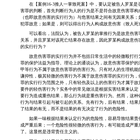
在【案例16-3推人一掌致死案】中，要认定被告人罗某
害罪的判断，首先判断行为人的行为是不是符合故意伤害罪构
（也即故意伤害的实行行为）与危害结果之间有无因果关系；
犯罪故意；如果是，则可以得出行为人构成故意伤害（致人死
可以看出，法院认为，被告人罗某的掌推行为是故意伤害
关系，并且罗某对该死亡结果存在故意，因此罗某构成故意伤
的实行行为？
故意伤害罪的实行行为并不包括日常生活中的轻微殴打行
罪的保护法益为指导。理论上的通说认为，故意伤害罪保护的
甲等行为不属于故意伤害罪的伤害行为。只有对人的生理机能
谦抑性，极其轻微的伤害行为不属于故意伤害罪的实行行为，
罪的实行行为范围之外，只有轻伤及以上的伤害行为才属于故
要件的轻伤害行为？实务中的常见做法是根据实害结果来认定
要行为造成重伤结果，那么行为就是重伤害行为。然而，这种
行为与结果引起与被引起的关系。先有行为，后有结果，结果
了结果的有无，而不是结果的有无决定了行为的危险性。
如果一味根据结果来认定行为的危险性，容易导致结果责
成严重后果；一个危险性很轻微的伤害行为，有可能造成严重
了。这显然是违背责任主义的。