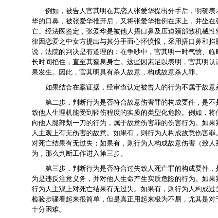
例如，被告人官其明在其恋人张爱华提出分手后，明确表
华的口鼻，被张爱华推开后，又将张爱华推倒在床上，并坐在
亡。经法医鉴定，张爱华是被他人捂口鼻及压迫颈部致机械性
律因恋爱之中女方提出与其分手而心怀愤恨，采用捂口鼻和掐
说，法院的判决是有道理的：在争吵中，官其明一时气愤、临
长时间掐住，直至其窒息身亡。这些因素足以表明，官其明认
果发生。因此，官其明具有杀人故意，构成故意杀人罪。
如果结合在案证据，经审查认定被告人的行为不属于故意
第二步，判断行为是否符合故意伤害罪的构成要件，是不
致他人生理机能受到轻伤程度的实质的类型化危险。例如，将
向他人腿部划一刀的行为，属于故意伤害罪的伤害行为。如果
人主观上有无伤害的故意。如果有，则行为人构成故意伤害罪
对死亡结果有无过失；如果有，则行为人构成故意伤害（致人
为，那么判断工作进入第三步。
第三步，判断行为是否符合过失致人死亡罪的构成要件，
为是违反注意义务，并对他人生命产生实质危险的行为。如果
行为人主观上对死亡结果有无过失。如果有，则行为人构成过
检验步骤看起来很简单，但是真正用起来极为不易，尤其是对
十分困难。