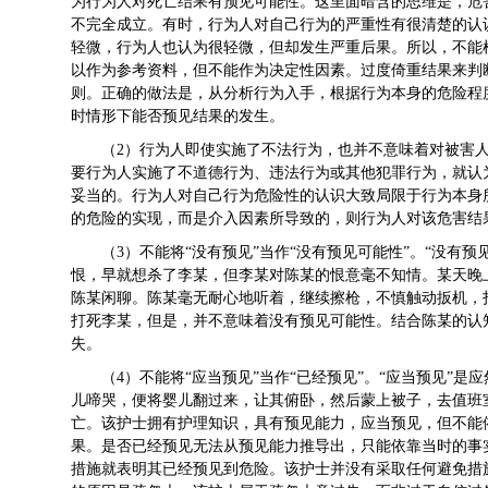
为行为人对死亡结果有预见可能性。这里面暗含的思维是，危
不完全成立。有时，行为人对自己行为的严重性有很清楚的认
轻微，行为人也认为很轻微，但却发生严重后果。所以，不能
以作为参考资料，但不能作为决定性因素。过度倚重结果来判
则。正确的做法是，从分析行为入手，根据行为本身的危险程
时情形下能否预见结果的发生。
（2）行为人即使实施了不法行为，也并不意味着对被害
要行为人实施了不道德行为、违法行为或其他犯罪行为，就认
妥当的。行为人对自己行为危险性的认识大致局限于行为本身
的危险的实现，而是介入因素所导致的，则行为人对该危害结
（3）不能将“没有预见”当作“没有预见可能性”。“没有
恨，早就想杀了李某，但李某对陈某的恨意毫不知情。某天晚
陈某闲聊。陈某毫无耐心地听着，继续擦枪，不慎触动扳机，
打死李某，但是，并不意味着没有预见可能性。结合陈某的认
失。
（4）不能将“应当预见”当作“已经预见”。“应当预见”
儿啼哭，便将婴儿翻过来，让其俯卧，然后蒙上被子，去值班
亡。该护士拥有护理知识，具有预见能力，应当预见，但不能
果。是否已经预见无法从预见能力推导出，只能依靠当时的事
措施就表明其已经预见到危险。该护士并没有采取任何避免措