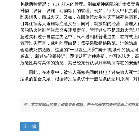
包括两种情况：（1）对人的管理。例如精神病院的护士负责
对物（设备、设施、动物等）的管理。例如，行为人甲负责看
乱丢烟头，酿成火灾。又如，在因旅馆发生火灾而烧死住宿客
引导住宿客人避难等注意义务；同时，就旅馆的经营、管理人
员的防火体制等注意义务违反责任。管理过失不是疏忽大意过
意过失和过于自信过失之中，只不过相比普通过失，在方式上
管理过失而言，裁判的理由是：需要采取措施防范、消除隐患
会造成死伤危险。这里的“一旦发生火灾”属于“附条件的预见
感说”、新过失论很接近。即便认可这种质疑，也可以认为，
危险性具有具体的预见，其已经充分认识到车辆所存在的安全
因此，在本案中，被告人高知先同时触犯了过失致人死亡
法条的竞合关系，根据特别法条优于一般法条的适用原则，对
注：本文转载目的在于传递更多信息，并不代表本网赞同其观点和对其
上一篇