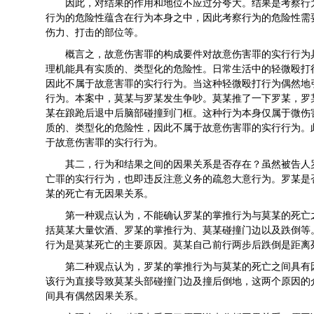
因此，对结果的作用和地位不应过分夸大。结果是考察行
行为的危险性蕴含在行为本身之中，因此考察行为的危险性需
伤力、打击的部位等。
概言之，故意伤害罪的构成要件对故意伤害罪的实行行为
理机能具有实质的、类型化的危险性。日常生活中的轻微殴打
因此不属于故意害罪的实行行为。当这种轻微殴打行为偶然地
行为。本案中，莫某与罗某发生争吵。莫某推了一下罗某，罗
某在踉跄后退中后脑部碰撞到门框。这种行为本身仅属于微伤
质的、类型化的危险性，因此不属于故意伤害罪的实行行为。
于故意伤害罪的实行行为。
其二，行为和结果之间的因果关系是否存在？虽然被告人
亡罪的实行行为，也即违反注意义务的疏忽大意行为。罗某是
某的死亡有无因果关系。
第一种观点认为，不能确认罗某的掌推行为与莫某的死亡
括莫某大量饮酒、罗某的掌推行为、莫某碰撞门边以及跌倒等
行为是莫某死亡的主要原因。莫某自己前行两步后跌倒是距离
第二种观点认为，罗某的掌推行为与莫某的死亡之间具有
该行为直接导致莫某头部碰撞门边及撞后倒地，这两个原因的
间具有偶然因果关系。