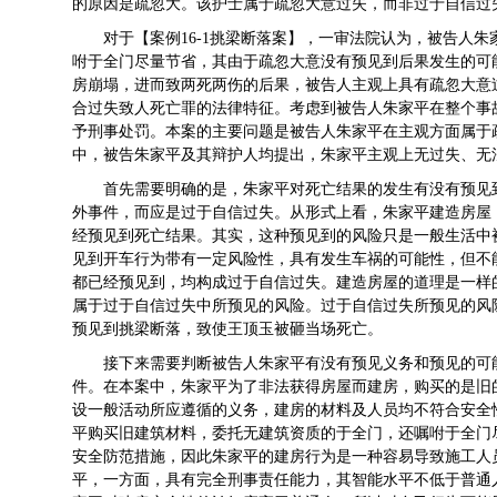
的原因是疏忽大。该护士属于疏忽大意过失，而非过于自信过
对于【案例16-1挑梁断落案】，一审法院认为，被告人
咐于全门尽量节省，其由于疏忽大意没有预见到后果发生的可
房崩塌，进而致两死两伤的后果，被告人主观上具有疏忽大意
合过失致人死亡罪的法律特征。考虑到被告人朱家平在整个事
予刑事处罚。本案的主要问题是被告人朱家平在主观方面属于
中，被告朱家平及其辩护人均提出，朱家平主观上无过失、无
首先需要明确的是，朱家平对死亡结果的发生有没有预见
外事件，而应是过于自信过失。从形式上看，朱家平建造房屋
经预见到死亡结果。其实，这种预见到的风险只是一般生活中
见到开车行为带有一定风险性，具有发生车祸的可能性，但不
都已经预见到，均构成过于自信过失。建造房屋的道理是一样
属于过于自信过失中所预见的风险。过于自信过失所预见的风
预见到挑梁断落，致使王顶玉被砸当场死亡。
接下来需要判断被告人朱家平有没有预见义务和预见的可
件。在本案中，朱家平为了非法获得房屋而建房，购买的是旧
设一般活动所应遵循的义务，建房的材料及人员均不符合安全
平购买旧建筑材料，委托无建筑资质的于全门，还嘱咐于全门
安全防范措施，因此朱家平的建房行为是一种容易导致施工人
平，一方面，具有完全刑事责任能力，其智能水平不低于普通