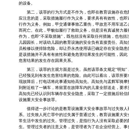
的设备。
第二，该罪的行为方式是不作为，也即在教育设施存在危
应注意的是，采取措施履行作为义务，要求具有有效性，也即
行作为义务。例如，甲交通肇事致乙重伤，甲故意不用车送乙
而死亡。在此，甲貌似履行了救助义务，但是没有真诚努力履
作为，也即“不采取措施”，既包括没有采取任何措施，也包
儿园园长，对该幼儿园的教育设施的安全负有直接责任。高知
员检修以便排除危险，却让乔永杰使用该已确定存在安全隐患
是该措施并不具有有效性和避免危害结果发生的可能性，因此
危害结果的发生存在因果关系。
第三，该罪的主观方面是过失。虽然该罪条文规定“明知”，
已经预见到有发生危害结果的危险。由此可以看出，该罪所要
现故障后，打电话将此事通知给高知先。高知先与孟辉军骑摩
到附近租了一辆车，将留置在故障车内的儿童全部送走，要求
高知先已经认识到车辆存在安全隐患，采取了一定措施后轻信
设施重大安全事故罪。
值得进一步讨论的是教育设施重大安全事故罪与过失致人
系。过失致人死亡罪中的过失属于普通过失，教育设施重大安
常生活中发生的过失。管理过失，是指行为人没有采取必要的
生。管理过失者的注意义务，是管理者为了在企业经营上、事