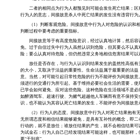
二者的相同点为行为人都预见到可能会发生死亡结果；区
行为人的意志，间接故意杀人中死亡结果的发生没有违背行为
（1）判断客观危险。间接故意中行为人对危险的认识和
判断过程中要考虑的重要指标。
间接故意等于有高度危险意识，经过认真地计算，然后容
免。过于自信过失中行为人虽然认识到危险，但其要么不认真
险；要么认真对待危险，但仍然违背义务地相信危害结果可以
放任是否存在，与行为人认识到结果发生的盖然性高低有
的大小，又取决于法益的重要性。生命法益属于最重要的法益
意。当然，对可能引起日常性危险的行为不能评价为间接故意
须进行的交通行为所引起。基于维持必要社会生活的需要，使
已学会如何避免、应对这些危险。这种危险在生活领域不是必
如醉酒驾车、超速行驶、为赌气超越他人车辆而有意不保持安
识，也不能认为其容认死亡结果的发生，不能评价为间接故意
（2）行为人的态度。间接故意中行为人对死亡结果抱有
无所谓态度和相信结果能够避免，是具有互补性的概念，即二
行动的，就不是放任；谁放任结果的产生，就不会相信结果可
为试金石：行为人自己已经发现结果可能这样，也可能那样，
要“干到底”。