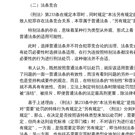
（二）法条竞合
《刑法》第233条在规定本罪时，同时规定“本法另有规
致人犯罪存在法条竞合关系，本罪属于普通法条，“另有规定”
特别法条的存在，意味着某种行为类型从外观、形式上看
普通法条的适用可能性。
此时，选择普通法条并不符合犯罪竞合论的法理。法条竞
有处罚必要性时选择法条适用。在行为连按照特别法条都没有
必要性的行为进行刑法处罚，这种做法并不合适。
有人认为，既然按照普通法条可以处罚，就应该适用普通
了问题的一面一普通法条的有效性，而没有看到问题的另外一面
也是坚持构成要件的观念。而且，在特别法条的“特别性”和
就不再具有有效性。否则，立法上制定特别法条时限缩处罚范
被“冻结”、被排斥，即便普通法条的法定最高刑更重，除法律
基于上述理由，《刑法》第233条中的“本法另有规定”是
对“需要”处罚的特殊行为有规定之“另有规定”。《刑法》分则
规定”，那么，在决定是否按照该特殊类型来加以处罚时，需要
定，但尚未达到追究标准（定罪门槛）时，不对该行为进行追究
有规定”，一方面，是指需要定罪的“另有规定”，即当特别法
法条；另一方面，也包括不需要定罪时要类型化地加以考虑的“