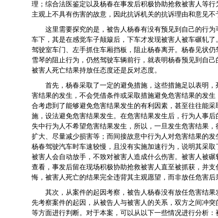
理；综合法医鉴定以及杨春在事发后积极协助抢救被害人等行
主观上不具有伤害的故意，因此抗诉机关的抗诉理由和意见不
这里需要探究的是，被告人杨春有没有预见到自己的行为
车下，其是在感觉车子颠簸后，下车才发现被害人被车碾轧了
驾驶室车门、左手抓住车厢挡板，阻止杨春离开。杨春见状仍
雪琴的阻止行为，仍然驾驶车辆前行，就表明杨春预见到自己
被害人死亡结果持放任态度还是反对态度。
首先，杨春采取了一定的避免措施，这些措施足以表明，
害结果的发生，不会凭借条件或采取措施避免危害结果的发生
合考虑到了能够避免危害结果发生的有利因素，甚至往往能采
施，设法避免危害结果发生。在危害结果发生后，行为人事后
失中行为人不希望危害结果发生，所以，一旦发生危害结果，
扩大、尽量减少损害等；而间接故意中行为人对危害结果的发
杨春驾驶汽车时车速较慢，且没有实施加速行为，说明其采取
被害人会自动放手，不致对被害人造成什么伤害。被害人被碾
查看，事发后留在现场积极协助抢救被害人直至被抓获，并支
悔，被害人死亡的结果完全违背其主观愿望，而非放任危害后
其次，从案件的起因考察，被告人杨春没有放任危害结果
先考察案件的起因，从被告人与被害人的关系，双方之间冲突
等方面进行判断。对于本案，可以从以下一些情况进行分析：