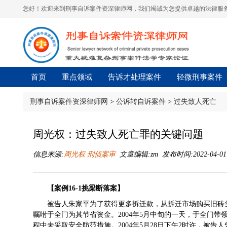
您好！欢迎来到刑事自诉案件资深律师网，我们竭诚为您提供卓越的法律服务
首页
重点领域
告诉才处理案件
轻微刑事案件
刑事自诉案件资深律师网
>
公诉转自诉案件
>
过失致人死亡
周光权：过失致人死亡罪的关键问题
信息来源:
周光权 刑侦案审
文章编辑:zm 发布时间:2022-04-01 
【案例16-1挑梁断落案】
被告人朱家平为了获得更多拆迁款，从拆迁市场购买旧砖
嘱咐于全门为其节省资金。2004年5月中旬的一天，于全门
程中未采取安全防范措施。2004年5月28日下午2时许，被