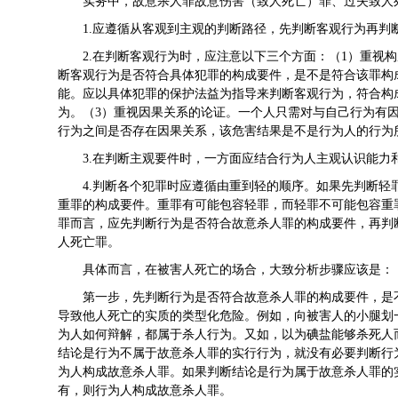
实务中，故意杀人罪故意伤害（致人死亡）罪、过失致人
1.应遵循从客观到主观的判断路径，先判断客观行为再判
2.在判断客观行为时，应注意以下三个方面：（1）重视
断客观行为是否符合具体犯罪的构成要件，是不是符合该罪构
能。应以具体犯罪的保护法益为指导来判断客观行为，符合构
为。（3）重视因果关系的论证。一个人只需对与自己行为有
行为之间是否存在因果关系，该危害结果是不是行为人的行为
3.在判断主观要件时，一方面应结合行为人主观认识能
4.判断各个犯罪时应遵循由重到轻的顺序。如果先判断
重罪的构成要件。重罪有可能包容轻罪，而轻罪不可能包容重
罪而言，应先判断行为是否符合故意杀人罪的构成要件，再判
人死亡罪。
具体而言，在被害人死亡的场合，大致分析步骤应该是：
第一步，先判断行为是否符合故意杀人罪的构成要件，是
导致他人死亡的实质的类型化危险。例如，向被害人的小腿划
为人如何辩解，都属于杀人行为。又如，以为碘盐能够杀死人
结论是行为不属于故意杀人罪的实行行为，就没有必要判断行
为人构成故意杀人罪。如果判断结论是行为属于故意杀人罪的
有，则行为人构成故意杀人罪。