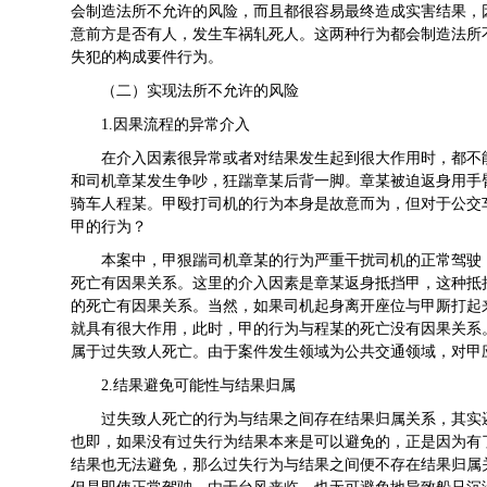
会制造法所不允许的风险，而且都很容易最终造成实害结果，
意前方是否有人，发生车祸轧死人。这两种行为都会制造法所
失犯的构成要件行为。
（二）实现法所不允许的风险
1.因果流程的异常介入
在介入因素很异常或者对结果发生起到很大作用时，都不
和司机章某发生争吵，狂踹章某后背一脚。章某被迫返身用手
骑车人程某。甲殴打司机的行为本身是故意而为，但对于公交
甲的行为？
本案中，甲狠踹司机章某的行为严重干扰司机的正常驾驶
死亡有因果关系。这里的介入因素是章某返身抵挡甲，这种抵
的死亡有因果关系。当然，如果司机起身离开座位与甲厮打起
就具有很大作用，此时，甲的行为与程某的死亡没有因果关系
属于过失致人死亡。由于案件发生领域为公共交通领域，对甲
2.结果避免可能性与结果归属
过失致人死亡的行为与结果之间存在结果归属关系，其实
也即，如果没有过失行为结果本来是可以避免的，正是因为有
结果也无法避免，那么过失行为与结果之间便不存在结果归属