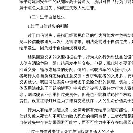
家平对建房安全性的认知应高于普通人，所以对自己行为可能
属于疏忽大意过失，构成过失致人死亡罪。
（二）过于自信过失
1.过于自信过失的判断
过于自信过失，是指已经预见自己的行为可能发生危害结
见→轻信能够避免→发生危害结果。刑法处罚过于自信过失，
结果发生，因为过于自信而没有避免。
结果回避义务的来源根据在于，行为人的行为对法益创设
人便有消除危险、阻止结果发生的义务。但是，现代社会要正
回避义务，需考虑危险的分配。例如，驾驶汽车的人撞倒行人
者与行人各自负有怎样的注意义务：要求驾驶者的义务多，要
义务就少。我国司法实务中也考虑了危险分配的原理。例如，20
体应用法律若干问题的解释》中考虑了被害人责任对行为人责
冰，则驾驶者不会承担过失责任。但是也不能将结论推至极端
责任。设置红绿灯只是为了维持交通秩序，人的生命价值高于
行为人有结果回避义务，还需考察有无结果回避可能性。
信过失致人死亡与不可抗力致人死亡的相同点是，二者都预见
自信过失中存在结果回避可能性，而不可抗力中不存在结果回
2.过于自信过失致人死亡与间接故意杀人的区分