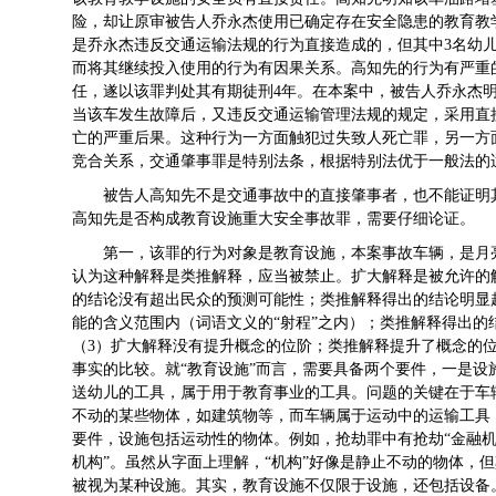
险，却让原审被告人乔永杰使用已确定存在安全隐患的教育教
是乔永杰违反交通运输法规的行为直接造成的，但其中3名幼
而将其继续投入使用的行为有因果关系。高知先的行为有严重
任，遂以该罪判处其有期徒刑4年。在本案中，被告人乔永杰
当该车发生故障后，又违反交通运输管理法规的规定，采用直
亡的严重后果。这种行为一方面触犯过失致人死亡罪，另一方
竞合关系，交通肇事罪是特别法条，根据特别法优于一般法的
被告人高知先不是交通事故中的直接肇事者，也不能证明
高知先是否构成教育设施重大安全事故罪，需要仔细论证。
第一，该罪的行为对象是教育设施，本案事故车辆，是月
认为这种解释是类推解释，应当被禁止。扩大解释是被允许的
的结论没有超出民众的预测可能性；类推解释得出的结论明显
能的含义范围内（词语文义的“射程”之内）；类推解释得出的
（3）扩大解释没有提升概念的位阶；类推解释提升了概念的
事实的比较。就“教育设施”而言，需要具备两个要件，一是
送幼儿的工具，属于用于教育事业的工具。问题的关键在于车
不动的某些物体，如建筑物等，而车辆属于运动中的运输工具
要件，设施包括运动性的物体。例如，抢劫罪中有抢劫“金融机
机构”。虽然从字面上理解，“机构”好像是静止不动的物体，
被视为某种设施。其实，教育设施不仅限于设施，还包括设备