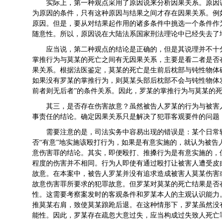
实际上，第一种观点采用了原因说来分析因果关系。原因
为原因的条件，只有这种原因与结果之间才存在因果关系。例
原因。但是，要从对结果起作用的诸多条件中挑选一个条件作
随意性。所以，原因说在大陆法系国家刑法理论中已经失去了
应当说，第二种观点的结论是正确的，但是其说理并不十
掌推行为与莫某的死亡之间有无因果关系，主要是看二者是否
果关系。根据法医鉴定，莫某的死亡是生前后枕部与钝性物体
如果没有罗某的掌推行为，则莫某头部后枕部不会与钝性物体
前者则无后者”的条件关系。因此，罗某的掌推行为与莫某的
其三，是否存在伤害故意？虽然被告人罗某的行为与被害
事责任的结论。确定因果关系只是解决了犯罪客观要件的问题
需要注意的是，司法实务中容易出现的错误是：某个日常
否“有意”地实施该殴打行为，如果是有意实施的，就认为被
意伤害罪的结论。其实，即便殴打、推搡行为是有意实施的，
程度的伤害并不相同。行为人即使有通过殴打让被害人遭受皮
故意。在本案中，被告人罗某并没有追求造成被害人莫某伤害
故意伤害罪所要求的犯罪故意。但罗某对莫某的死亡结果是否
性。这需要考察案发时的客观条件和罗某本人的主观认识能力
推莫某右肩，致使莫某踉跄后退。在这种情形下，罗某虽然没
能性。因此，罗某存在疏忽大意过失，应当构成过失致人死亡