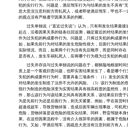
犯的实行行为。问题是，酒后驾车行为与结果的发生不具有“无
忽大意没注意到前方而轧死人，或者即使酒后驾车，甲也不一
的观点没有严格遵守因果关系的判断。
过失单独说（“直近过失说”）认为，只有和发生结果最
起点，沿着因果关系的链条往回追溯，确定最近的对结果的发
作为过失犯的构成要件行为。问题是，只将过失犯的构成要件
如，如果先前行为对结果的发生危险性很大，后面行为对结果
实际情况。而且，如果两个行为没有先后顺序，而是同时存在
是否有人，发生车祸轧死人，应将哪个行为视为过失犯的构成
过失并存说与过失单独说的问题在于，都狭隘地根据时间
质上是一个客观归责问题，也即实害结果发生了，看是哪个行
失犯的构成要件行为时，需要具备三项条件：（1）发生的实
对结果的发生制造了法所不允许的风险。（3）该行为制造的
指行为制造的危险演变为实害结果具有很高程度的盖然性，并
件，那么该行为与该结果之间具有因果关系，该结果应归责于
为是先前行为还是后面行为，则无关紧要。例如，甲在装货时
超速或超车，导致货物掉落，造成后面车辆出现事故，司机死
危险，货物掉落是该危险的现实化结果。同样，野蛮驾驶本身
果。在这些因果流程中，没有介入很异常的因素，都属于危险
行为。又如，甲酒后驾车，因疏忽大意没有注意到前方有人，