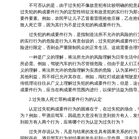
不可否认的是，由于过失犯不像故意犯有比较明确的犯意
过失犯的构成要件行为的定型性特征没有故意犯的实行行为那
要件要素。例如，农民甲让儿子乙冒着雷雨抢收庄稼，乙在抢
致人死亡罪，因为其行为不是过失犯的构成要件行为。
过失犯的构成要件行为，是指制造法所不允许的风险的行
的实行行为的危险是行为人有意创设的，过失犯的构成要件行
险进行限定，否则会严重限制民众的正常生活。这就需要合理
一种是广义的理解，将法所允许的风险理解为日常生活中
所必需。例如，驾驶汽车的行为尽管很危险，但由于是人们工
义的理解，将法所允许的危险理解为实质的危险，认为某种行
其他利益，而不得已允许其存在。例如，闯红灯或超速驾驶是
传统理论往往从广义上理解过失犯的构成要件行为，但是，这
成要件行为，应当在构成要件范围内进行，以保护法益为指导
2.过失致人死亡罪构成要件行为的认定
认定过失犯构成要件行为的困难在于，在过失犯的场合，
为？例如，甲酒后驾车，因疏忽大意没有注意到前方有人，发
到前方有人两个行为，应将哪个行为认定为过失行为？
过失并存说认为，凡是与结果的发生具有因果关系的行为
同时存在。酒后驾车行为对结果的发生起到一定作用，没有注