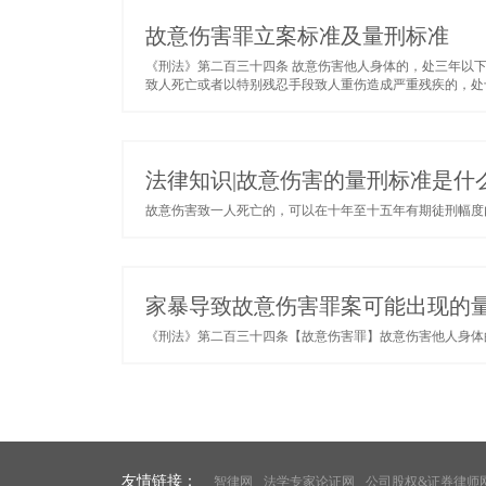
故意伤害罪立案标准及量刑标准
《刑法》第二百三十四条 故意伤害他人身体的，处三年以下
致人死亡或者以特别残忍手段致人重伤造成严重残疾的，处十
法律知识|故意伤害的量刑标准是什
故意伤害致一人死亡的，可以在十年至十五年有期徒刑幅度内
家暴导致故意伤害罪案可能出现的
《刑法》第二百三十四条【故意伤害罪】故意伤害他人身体的
友情链接：
智律网
法学专家论证网
公司股权&证券律师