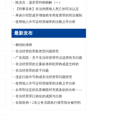
陈洪兵：遗弃罪判例精解（一）
【刑事实务】非法拘禁致人死亡的司法认定
再谈介绍型虚开增值税专用发票罪的刑法规制
使用他人许可证经营烟草的法教义学分析
最新发布
赖绍松律师
非法经营犯罪新类型问题研究
广东高院：关于非法经营罪司法适用有关问题
的调研报告
非法经营罪的立案标准和犯罪构成是怎样的
非法经营罪的若干问题
违反行政许可构成非法经营罪问题研究
使用他人许可证经营烟草的法教义学分析
从罪刑法定的实质侧面对兜底条款的分析——
以非法经营罪为例
非法经营罪口袋化的成因与出路
全国首例！2名公务员因执行领导指令被判刑