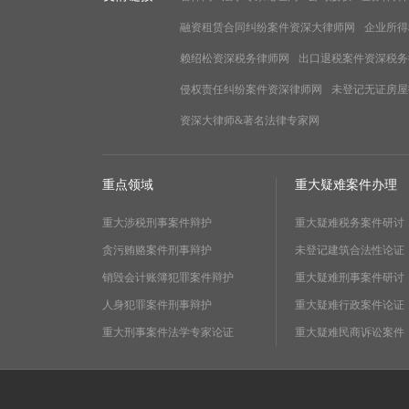
融资租赁合同纠纷案件资深大律师网
企业所得
赖绍松资深税务律师网
出口退税案件资深税务
侵权责任纠纷案件资深律师网
未登记无证房屋
资深大律师&著名法律专家网
重点领域
重大疑难案件办理
重大涉税刑事案件辩护
重大疑难税务案件研讨
贪污贿赂案件刑事辩护
未登记建筑合法性论证
销毁会计账簿犯罪案件辩护
重大疑难刑事案件研讨
人身犯罪案件刑事辩护
重大疑难行政案件论证
重大刑事案件法学专家论证
重大疑难民商诉讼案件