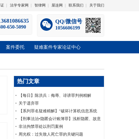
论证
|
法学专家网
|
智律网
|
屋连网
|
联系我们
|
关于我们
13681086635
QQ/微信号
400-650-5090
1056606199
案件委托
疑难案件专家论证中心
热门文章
【每日】陈洪兵：侮辱、诽谤罪判例精解
（一）
关于遗弃罪
【系列罪名疑难精解】“破坏计算机信息系统
罪”十五个常见疑难问题
【刑事法治•隐匿会计账簿罪】浅析隐匿、故意
销毁会计凭证罪之认定
非法拘禁罪处以刑罚案例
周光权：过失致人死亡罪的关键问题