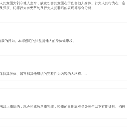
人的意图为剥夺他人生命，故意伤害的意图在于伤害他人身体。行为人的行为在一定
强度、犯罪行为有无节制及行为人犯罪后的表现等综合分析。...
康的行为。本罪侵犯的法益是他人的身体健康权。...
持其肢体、器官和其他组织的完整性为内容的人格权。...
伤以上伤情的，就会构成故意伤害罪，轻伤的量刑标准是处三年以下有期徒刑、拘役