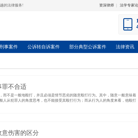
越的法律服务!
资深律师
|
法学专家
刑事案件
公诉转自诉案件
部分典型公诉案件
法律资讯
事罪不合适
，而不是一般地殴打，并且必须是情节恶劣的随意殴打行为。其中，随意一般意味着
般人从犯罪人的角度思考，也不能接受其殴打行为；而从行为人的角度来看，他殴打
故意伤害的区分