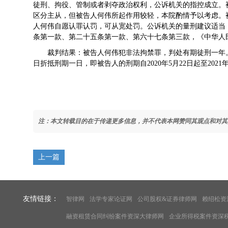
徒刑、拘役、管制或者剥夺政治权利，公诉机关的指控成立。
区分主从，但被告人何伟所起作用较轻，本院酌情予以考虑。
人何伟自愿认罪认罚，可从宽处罚。公诉机关的量刑建议适当
条第一款、第二十五条第一款、第六十七条第三款，《中华人
裁判结果：被告人何伟犯非法拘禁罪，判处有期徒刑一年
日折抵刑期一日，即被告人的刑期自2020年5月22日起至2021
注：本文转载目的在于传递更多信息，并不代表本网赞同其观点和对其
上一篇
友情链接：
智律网
法学专家论证网
公司股权&证券律师网
赖绍松资
融资租赁合同纠纷案件资深大律师网
企业所得税案件资深