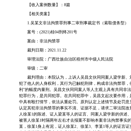
【收入案例数量】：8篇
【相关类案】
1.吴某文非法拘禁罪刑事二审刑事裁定书（索取债务型）
案号：(2021)桂04刑终201号
案由：非法拘禁罪
裁判日期：2021.11.22
审理法院：广西壮族自治区梧州市中级人民法院
审级：二审
裁判理由：本院认为，上诉人吴昌文伙同同案人梁学新、
犯了他人的人身权利，其行为已触犯刑律，构成非法拘禁罪，
利”的幅度内量刑。吴昌文伙同同案人等人主观上具有共同非
犯罪行为，是共同犯罪。在共同犯罪中，吴昌文起次要作用，
中具有殴打情节，依法从重处罚。原判认定上述情节及处罚意
认定其犯非法拘禁罪的事实不清、证据不足，请求二审法院改
人徐某1的陈述、证人梁某等人的证言、同案人梁学新的供述
被害人徐某1时隔两年左右才去报案不影响本案非法拘禁事实
某，徐某1身上有泥，证人徐某2、徐某3、李某1等人的证言