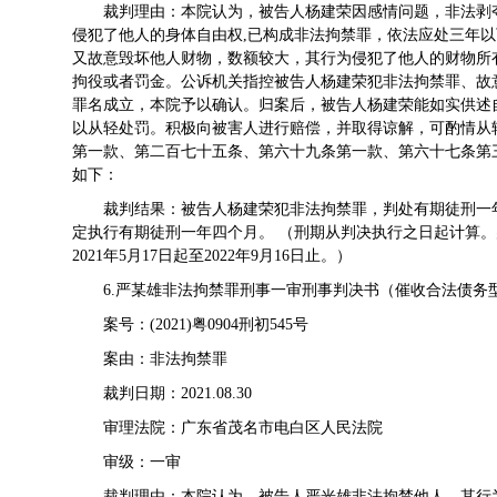
裁判理由：本院认为，被告人杨建荣因感情问题，非法剥夺
侵犯了他人的身体自由权,已构成非法拘禁罪，依法应处三年
又故意毁坏他人财物，数额较大，其行为侵犯了他人的财物所
拘役或者罚金。公诉机关指控被告人杨建荣犯非法拘禁罪、故
罪名成立，本院予以确认。归案后，被告人杨建荣能如实供述
以从轻处罚。积极向被害人进行赔偿，并取得谅解，可酌情从
第一款、第二百七十五条、第六十九条第一款、第六十七条第
如下：
裁判结果：被告人杨建荣犯非法拘禁罪，判处有期徒刑一
定执行有期徒刑一年四个月。 （刑期从判决执行之日起计算
2021年5月17日起至2022年9月16日止。）
6.严某雄非法拘禁罪刑事一审刑事判决书（催收合法债务
案号：(2021)粤0904刑初545号
案由：非法拘禁罪
裁判日期：2021.08.30
审理法院：广东省茂名市电白区人民法院
审级：一审
裁判理由：本院认为，被告人严光雄非法拘禁他人，其行