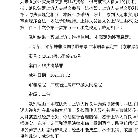
人未直接证实吴昌文参与非法拘禁，但与被害人徐某1的供述
据，足以认定上诉人吴昌文参与非法拘禁，上诉人吴昌文称对
符，与法律规定相悖，本院不予采纳。综上，原判认定事实清
审判程序合法，依法予以维持。上诉人吴昌文的上诉理由不成
第二百三十六条第一款第（一）项之规定，裁定如下：
裁判结果：驳回上诉，维持原判。 本裁定为终审裁定。
2.肖某、许某坤非法拘禁罪刑事二审刑事裁定书（索取赌
案号：(2021)粤15刑终245号
案由：非法拘禁罪
裁判日期：2021.11.12
审理法院：广东省汕尾市中级人民法院
审级：二审
裁判理由：本院认为，上诉人许良坤为索取赌债，非法扣
诉人许良坤在非法拘禁期间，又伙同他人殴打被害人致其轻伤
人肖某造成经济损失，依法应予合理赔偿。鉴于上诉人许良坤
据确实、充分，定罪和适用法律准确，量刑适当，民事赔偿合
坤的辩护人所提辩护意见，经查不能成立，不予采纳。依照《
项的规定，裁定如下：