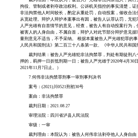
拘役、管制或者剥夺政治权利。公诉机关指控的事实清楚，证
非法拘禁他人时间较长，酌定从重处罚，自动投案，催收合法
从宽处理。辩护人辩护本案事出有因，被告人认罪认罚，无犯
人严光雄有自首情节的意见，经查，被告人有自动投案行为，
被害人的人身自由，不属自首，辩护人对此节部分辩护意见据
量刑意见不适当，不予采纳。 根据本案被告人严光雄犯罪的
人民共和国刑法》第二百三十八条第一款、《中华人民共和国
裁判结果：被告人严光雄犯非法拘禁罪，判处有期徒刑八
押的，羁押一日折抵刑期一日；被告人严光雄于2020年4月30日
2021年11月7日止。）
7.何伟非法拘禁罪刑事一审刑事判决书
案号：(2021)川0521刑初30号
案由：非法拘禁罪
裁判日期：2021.08.27
审理法院：四川省泸县人民法院
审级：一审
裁判理由：本院认为：被告人何伟非法剥夺他人人身自由