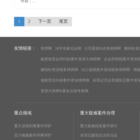
怀疑；...
1
2
下一页
尾页
友情链接：
智律网
法学专家论证网
公司股权&证券律师网
赖绍松资
融资租赁合同纠纷案件资深大律师网
企业所得税案件资深
赖绍松资深税务律师网
出口退税案件资深税务律师网
增
侵权责任纠纷案件资深律师网
未登记无证房屋拆迁案件资
资深大律师&著名法律专家网
重点领域
重大疑难案件办理
重大涉税刑事案件辩护
重大疑难税务案件研讨
贪污贿赂案件刑事辩护
未登记建筑合法性论证