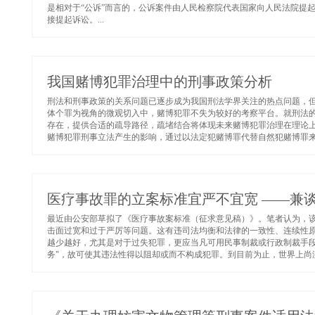
是相对于“公诉”而言的，公诉案件由人民检察院代表国家向人民法院提
接提起诉讼。...
我国赌博犯罪治理中的刑事政策分析
刑法和刑事政策的关系问题已逐步成为我国刑法学界关注的热点问题，
体个罪为视角的微观切入中，赌博犯罪不失为较好的考察平台。就刑法
存在，提供合适的疏导路径，疏堵结合将体现未来赌博犯罪治理在理论
赌博犯罪刑事立法产生的影响，通过以法定犯赌博罪代替自然犯赌博罪来应
医疗事故罪的立案标准宜严不宜宽 ——兼
最近由公安部草拟了《医疗事故案标准（征求意见稿）》。笔者认为，
击面过宽和过于严厉等问题。这有违司法均衡和法律的一致性、连续性
越少越好，尤其是对于过失犯罪，更应当凡可用民事制裁或行政制裁手段
务"，故可使其违法性得以阻却或而不构成犯罪。到目前为止，世界上尚没