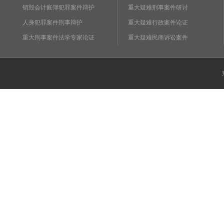
销毁会计账簿犯罪案件辩护
重大疑难刑事案件研讨
人身犯罪案件刑事辩护
重大疑难行政案件论证
重大刑事案件法学专家论证
重大疑难民商诉讼案件