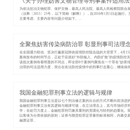
《关于办理妨害文物管理等刑事案件适用法
为依法惩治文物犯罪、保护文物，最高人民法院、最高人民检察院联合
（法释〔2015〕23号，.以下简称《解释》），自2016年1月1日起
主要考虑、主要内容等问题介绍如下。...
全聚焦妨害传染病防治罪 彰显刑事司法理
在全国通力联动、坚决打赢新冠肺炎疫情防控阻击战的大背景下，4月1
案例发布的时间节点，正处于应抓好“外防输入、内防扩散”的疫情防控
该批次案例有着明显的不同点，即全部8个案例均聚焦在一个罪名“妨害
治罪的司法适用力度，突出在依法防控疫情中的刑事打击重心，继续保持
我国金融犯罪刑事立法的逻辑与规律
我国金融犯罪刑事立法是以七个刑法修正案的出台的方式不断向前演进
金融犯罪刑事立法有其逻辑与规律可循，在立法理念上，其与市场经济
学；在处罚力度上，金融犯罪刑罚兼具重刑的宽缓化与轻刑的趋重化。
以客体为分类依据的原则；证券与期货犯罪定罪量刑标准相同，内幕交
融票证罪...