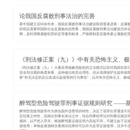
论我国反腐败刑事法治的完善
新中国建立后60余年来，我国反腐败刑事法治建设取得显著进展：反腐
的现实需要和国际社会反腐败的趋势看，我国反腐败刑事法治建设仍存
网，及时调整腐败犯罪的定罪量刑标准，严格限制直至最终废止腐败犯罪的
《刑法修正案（九）》中有关恐怖主义、极
《刑法修正案（九）》大量采用抽象危险犯的立法模式以应对我国目前
安全刑法观的角度来看，这种做法有其合理性。但从强调保护法益和保
察“有无法定的足以造成法益侵害的行为事实”，以对有关恐怖主义、极端
醉驾型危险驾驶罪刑事证据规则研究 ——
醉驾型危险驾驶罪作为类似国外违警罪的特性，决定了该罪出罪通道不应
定结果之特性，应跳出刑事实体法之外，结合刑事程序法对刑事证据证
规则，以严把入罪关。根据醉驾案证据证明力高低不同，可建立如下证
据使用；单独血液酒精含量测试结果经可以作为定罪证据使用，且并不