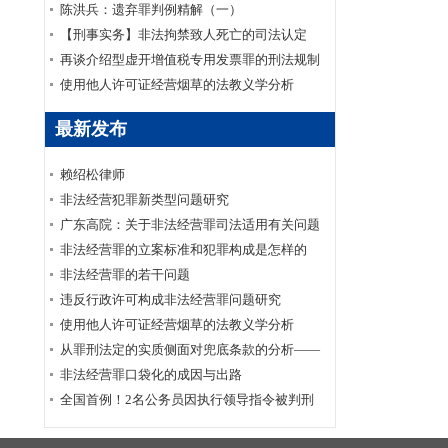
陈洪兵：遗弃罪判例精解（一）
【刑事实务】非法拘禁致人死亡的司法认定
再谈介绍型虚开增值税专用发票罪的刑法规制
使用他人许可证经营烟草的法教义学分析
最新发布
赖绍松律师
非法经营犯罪新类型问题研究
广东高院：关于非法经营罪司法适用有关问题
的调研报告
非法经营罪的立案标准和犯罪构成是怎样的
非法经营罪的若干问题
违反行政许可构成非法经营罪问题研究
使用他人许可证经营烟草的法教义学分析
从罪刑法定的实质侧面对兜底条款的分析——
以非法经营罪为例
非法经营罪口袋化的成因与出路
全国首例！2名公务员因执行领导指令被判刑