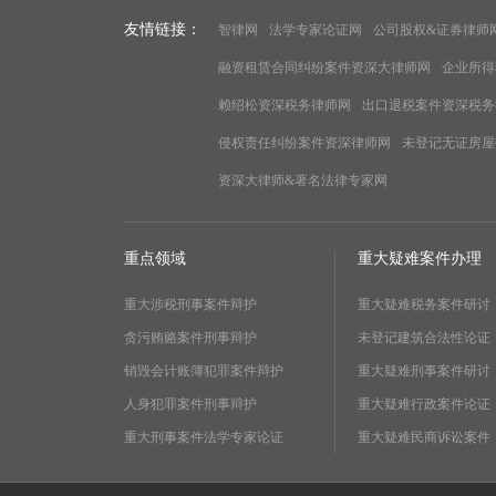
友情链接：
智律网
法学专家论证网
公司股权&证券律师
融资租赁合同纠纷案件资深大律师网
企业所得
赖绍松资深税务律师网
出口退税案件资深税务
侵权责任纠纷案件资深律师网
未登记无证房屋
资深大律师&著名法律专家网
重点领域
重大疑难案件办理
重大涉税刑事案件辩护
重大疑难税务案件研讨
贪污贿赂案件刑事辩护
未登记建筑合法性论证
销毁会计账簿犯罪案件辩护
重大疑难刑事案件研讨
人身犯罪案件刑事辩护
重大疑难行政案件论证
重大刑事案件法学专家论证
重大疑难民商诉讼案件