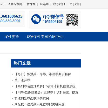
论证
|
法学专家网
|
智律网
|
屋连网
|
联系我们
|
关于我们
13681086635
QQ/微信号
400-650-5090
1056606199
案件委托
疑难案件专家论证中心
热门文章
【每日】陈洪兵：侮辱、诽谤罪判例精解
（一）
关于遗弃罪
【系列罪名疑难精解】“破坏计算机信息系统
罪”十五个常见疑难问题
【刑事法治•隐匿会计账簿罪】浅析隐匿、故意
销毁会计凭证罪之认定
非法拘禁罪处以刑罚案例
周光权：过失致人死亡罪的关键问题