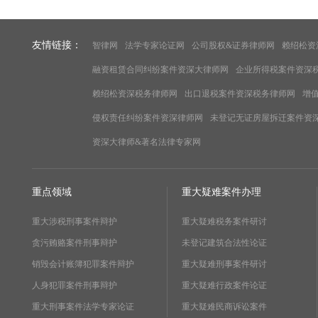
友情链接：
智律网
法学专家论证网
公司股权&证券律师网
赖绍松资
融资租赁合同纠纷案件资深大律师网
企业所得税案件资深
赖绍松资深税务律师网
出口退税案件资深税务律师网
增
侵权责任纠纷案件资深律师网
未登记无证房屋拆迁案件资
资深大律师&著名法律专家网
重点领域
重大疑难案件办理
重大涉税刑事案件辩护
重大疑难税务案件研讨
贪污贿赂案件刑事辩护
未登记建筑合法性论证
销毁会计账簿犯罪案件辩护
重大疑难刑事案件研讨
人身犯罪案件刑事辩护
重大疑难行政案件论证
重大刑事案件法学专家论证
重大疑难民商诉讼案件