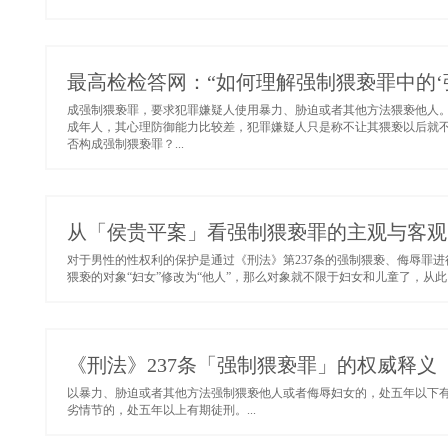
最高检检答网：“如何理解强制猥亵罪中的‘
成强制猥亵罪，要求犯罪嫌疑人使用暴力、胁迫或者其他方法猥亵他人。
成年人，其心理防御能力比较差，犯罪嫌疑人只是称不让其猥亵以后就
否构成强制猥亵罪？...
从「侯贵平案」看强制猥亵罪的主观与客观
对于男性的性权利的保护是通过《刑法》第237条的强制猥亵、侮辱罪进
猥亵的对象“妇女”修改为“他人”，那么对象就不限于妇女和儿童了，从此
《刑法》237条「强制猥亵罪」的权威释义
以暴力、胁迫或者其他方法强制猥亵他人或者侮辱妇女的，处五年以下
劣情节的，处五年以上有期徒刑。...