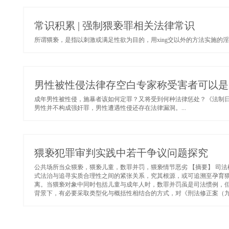
常识积累 | 强制猥亵罪相关法律常识
所谓猥亵，是指以刺激或满足性欲为目的，用xing交以外的方法实施的淫秽
男性被性侵法律存空白专家称受害者可以是
成年男性被性侵，施暴者该如何定罪？又将受到何种法律惩处？《法制日
男性并不构成强奸罪，男性遭遇性侵还存在法律漏洞。...
猥亵犯罪审判实践中若干争议问题探究
公共场所当众猥亵，猥亵儿童，数罪并罚，猥亵情节恶劣 【摘要】 司法
式法治与追寻实质合理性之间的紧张关系，究其根源，或可追溯至孕育猥
离。当猥亵对象中同时包括儿童与成年人时，数罪并罚虽是司法惯例，
背景下，有必要采取类型化与概括性相结合的方式，对《刑法修正案（九）