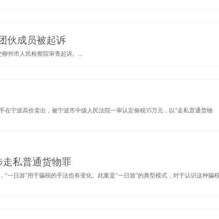
4名团伙成员被起诉
柳州市人民检察院审查起诉。...
手在宁波高价卖出，被宁波市中级人民法院一审认定偷税35万元，以“走私普通货物
涉走私普通货物罪
“一日游”用于骗税的手法也有变化。此案是“一日游”的典型模式，对于认识这种骗