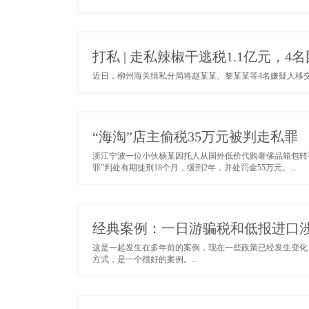
打私 | 走私辣椒干逃税1.1亿元，
近日，柳州海关缉私分局将赵某某、黎某某等4名嫌疑人移交
“海淘”店主偷税35万元被判走私罪
浙江宁波一位小伙杨某因托人从国外低价代购奢侈品箱包转
罪”判处有期徒刑18个月，缓刑2年，并处罚金55万元。...
经典案例：一日游骗税和低报进口
这是一起发生在多年前的案例，现在一些政策已经发生变化，
方式，是一个很好的案例。...