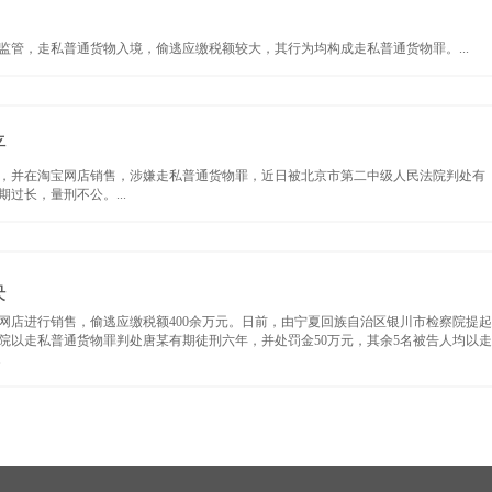
管，走私普通货物入境，偷逃应缴税额较大，其行为均构成走私普通货物罪。...
平
境，并在淘宝网店销售，涉嫌走私普通货物罪，近日被北京市第二中级人民法院判处有
过长，量刑不公。...
决
网店进行销售，偷逃应缴税额400余万元。日前，由宁夏回族自治区银川市检察院提起
院以走私普通货物罪判处唐某有期徒刑六年，并处罚金50万元，其余5名被告人均以走
.