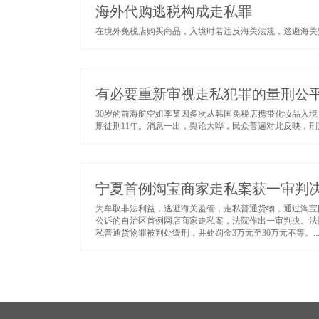
海外代购逃税构成走私罪
在境外免税店购买商品，入境时若违反海关法规，逃避海关监
有必要重新审视走私犯罪的量刑公
30岁的前海航空姐李某因多次从韩国免税店携带化妆品入
期徒刑11年。消息一出，舆论大哗，民众普遍对此反映，刑期
宁夏首例淘宝商家走私案获一审判
为牟取非法利益，逃避海关监管，走私普通货物，通过淘宝
公诉的自治区首例网店商家走私案，法院作出一审判决。法
私普通货物罪被判处缓刑，并处罚金3万元至30万元不等。..