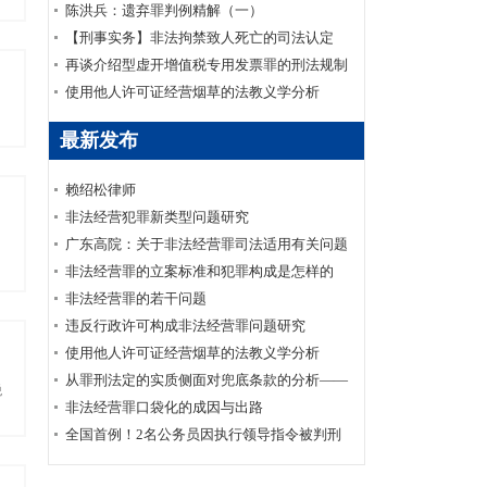
陈洪兵：遗弃罪判例精解（一）
【刑事实务】非法拘禁致人死亡的司法认定
再谈介绍型虚开增值税专用发票罪的刑法规制
使用他人许可证经营烟草的法教义学分析
最新发布
赖绍松律师
非法经营犯罪新类型问题研究
广东高院：关于非法经营罪司法适用有关问题
的调研报告
非法经营罪的立案标准和犯罪构成是怎样的
非法经营罪的若干问题
违反行政许可构成非法经营罪问题研究
使用他人许可证经营烟草的法教义学分析
从罪刑法定的实质侧面对兜底条款的分析——
税
以非法经营罪为例
非法经营罪口袋化的成因与出路
全国首例！2名公务员因执行领导指令被判刑