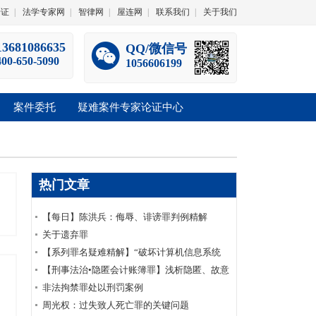
论证
|
法学专家网
|
智律网
|
屋连网
|
联系我们
|
关于我们
13681086635
QQ/微信号
400-650-5090
1056606199
案件委托
疑难案件专家论证中心
热门文章
【每日】陈洪兵：侮辱、诽谤罪判例精解
（一）
关于遗弃罪
【系列罪名疑难精解】“破坏计算机信息系统
罪”十五个常见疑难问题
【刑事法治•隐匿会计账簿罪】浅析隐匿、故意
销毁会计凭证罪之认定
非法拘禁罪处以刑罚案例
周光权：过失致人死亡罪的关键问题