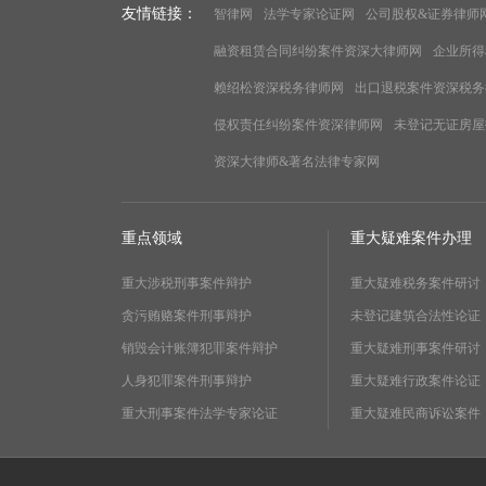
友情链接：
智律网
法学专家论证网
公司股权&证券律师
融资租赁合同纠纷案件资深大律师网
企业所得
赖绍松资深税务律师网
出口退税案件资深税务
侵权责任纠纷案件资深律师网
未登记无证房屋
资深大律师&著名法律专家网
重点领域
重大疑难案件办理
重大涉税刑事案件辩护
重大疑难税务案件研讨
贪污贿赂案件刑事辩护
未登记建筑合法性论证
销毁会计账簿犯罪案件辩护
重大疑难刑事案件研讨
人身犯罪案件刑事辩护
重大疑难行政案件论证
重大刑事案件法学专家论证
重大疑难民商诉讼案件