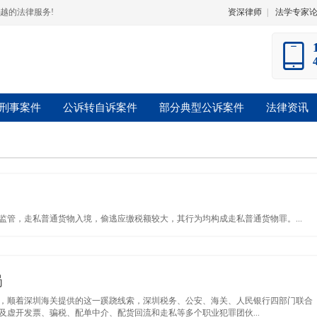
越的法律服务!
资深律师
|
法学专家
刑事案件
公诉转自诉案件
部分典型公诉案件
法律资讯
管，走私普通货物入境，偷逃应缴税额较大，其行为均构成走私普通货物罪。...
局
，顺着深圳海关提供的这一蹊跷线索，深圳税务、公安、海关、人民银行四部门联合
及虚开发票、骗税、配单中介、配货回流和走私等多个职业犯罪团伙...