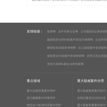
友情链接：
智律网
法学专家论证网
公司股权&证券律师
融资租赁合同纠纷案件资深大律师网
企业所得
赖绍松资深税务律师网
出口退税案件资深税务
侵权责任纠纷案件资深律师网
未登记无证房屋
资深大律师&著名法律专家网
重点领域
重大疑难案件办理
重大涉税刑事案件辩护
重大疑难税务案件研讨
贪污贿赂案件刑事辩护
未登记建筑合法性论证
销毁会计账簿犯罪案件辩护
重大疑难刑事案件研讨