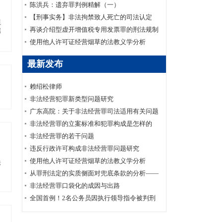
陈洪兵：遗弃罪判例精解（一）
【刑事实务】非法拘禁致人死亡的司法认定
概
再谈介绍型虚开增值税专用发票罪的刑法规制
属
使用他人许可证经营烟草的法教义学分析
最新发布
赖绍松律师
非法经营犯罪新类型问题研究
广东高院：关于非法经营罪司法适用有关问题
的调研报告
非法经营罪的立案标准和犯罪构成是怎样的
非法经营罪的若干问题
违反行政许可构成非法经营罪问题研究
使用他人许可证经营烟草的法教义学分析
法
从罪刑法定的实质侧面对兜底条款的分析——
以非法经营罪为例
非法经营罪口袋化的成因与出路
全国首例！2名公务员因执行领导指令被判刑