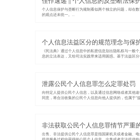
佳作速递 || 个人信息的反垄断法
个人信息保护与垄断行为规制看似两个独立的问题，却在数
的观点还未统一。...
个人信息法益区分的规范理念与保
《民法典》通过个人信息中的私密信息划出隐私权与一般个
息的立法表达，又给司法实践带来适用困惑。基于法益区分保
泄露公民个人信息罪怎么定罪处罚
向特定人提供公民个人信息，以及通过信息网络或者其他途
同意，将合法收集的公民个人信息向他人提供的，也属于“提
非法获取公民个人信息罪情节严重
出售、非法提供公民个人信息罪是指国家机关或者金融、电
提供服务过程中获得的公民个人信息，出售或者非法提供给他