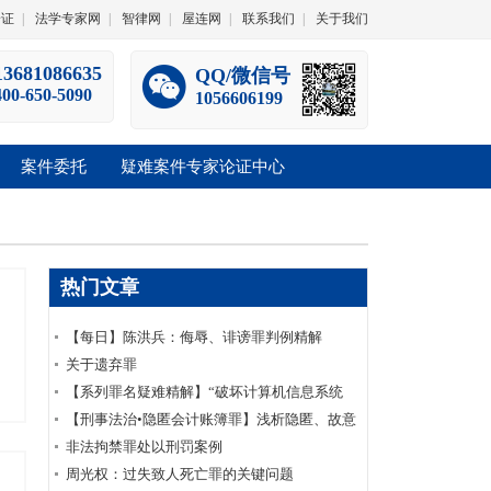
论证
|
法学专家网
|
智律网
|
屋连网
|
联系我们
|
关于我们
13681086635
QQ/微信号
400-650-5090
1056606199
案件委托
疑难案件专家论证中心
热门文章
【每日】陈洪兵：侮辱、诽谤罪判例精解
（一）
关于遗弃罪
【系列罪名疑难精解】“破坏计算机信息系统
罪”十五个常见疑难问题
【刑事法治•隐匿会计账簿罪】浅析隐匿、故意
销毁会计凭证罪之认定
非法拘禁罪处以刑罚案例
周光权：过失致人死亡罪的关键问题