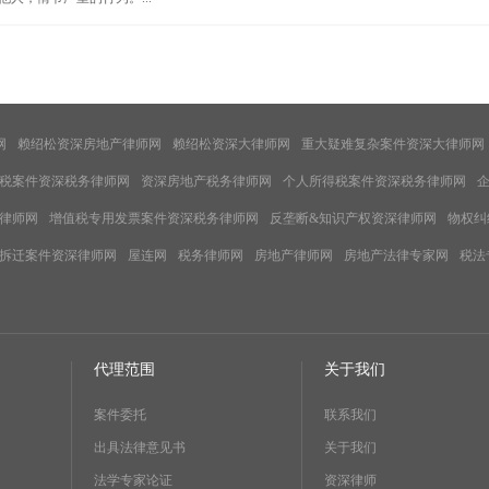
网
赖绍松资深房地产律师网
赖绍松资深大律师网
重大疑难复杂案件资深大律师网
税案件资深税务律师网
资深房地产税务律师网
个人所得税案件资深税务律师网
律师网
增值税专用发票案件资深税务律师网
反垄断&知识产权资深律师网
物权纠
拆迁案件资深律师网
屋连网
税务律师网
房地产律师网
房地产法律专家网
税法
代理范围
关于我们
案件委托
联系我们
出具法律意见书
关于我们
法学专家论证
资深律师