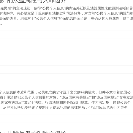
息”的法益属性与入罪边界
刑先民后”的立法现状，使得“公民个人信息”的内涵外延以及法益属性未能得到清晰的界
刑法保护。有必要立足于现有的刑法框架和司法解释，对当前“公民个人信息”的规范
法保护边界。刑法对于“公民个人信息”的保护思路应当是，在确认其人身属性、财产
.
了个人信息的本质和范围；公民概念的坚守源于文义解释的要求，但并不意味着他国公
于厘清侵犯公民个人信息罪的对象。“违反国家有关规定”和“违反国家规定”存在立
反国家有关规定”限定于法律、行政法规和国务院部门规章。作为法定犯，侵犯公民个
从严和从快初步构建了规制个人信息犯罪的法律体系，但我们应从危害行为类型...