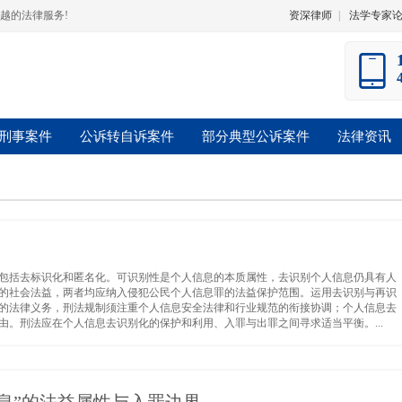
越的法律服务!
资深律师
|
法学专家
刑事案件
公诉转自诉案件
部分典型公诉案件
法律资讯
包括去标识化和匿名化。可识别性是个人信息的本质属性，去识别个人信息仍具有人
的社会法益，两者均应纳入侵犯公民个人信息罪的法益保护范围。运用去识别与再识
的法律义务，刑法规制须注重个人信息安全法律和行业规范的衔接协调；个人信息去
。刑法应在个人信息去识别化的保护和利用、入罪与出罪之间寻求适当平衡。...