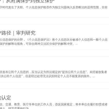
保护：从附属保护到独立保护
字时代发生了关联。个人信息保护能否作为独立问题纳入反垄断法的适用范围，目前
护路径｜审判研究
人信息保护的分野，《个人信息保护法》将个人信息区分敏感个人信息和一般个人信
护的解释论视角，可弥合两种立法区分保护的解释冲突。...
径发布公民个人信息的，应当认定为刑法规定的“提供公民个人信息”。未经被收集者
供公民个人信息”，但是经过处理无法识别特定个人且不能复原的除外。...
的认定
信、交通、教育、医疗等单位的工作人员，违反国家规定，将本单位在履行职责或者
人，情节严重的行为。...