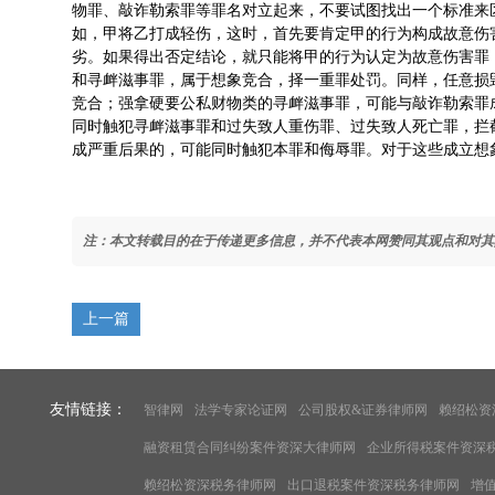
物罪、敲诈勒索罪等罪名对立起来，不要试图找出一个标准来
如，甲将乙打成轻伤，这时，首先要肯定甲的行为构成故意伤
劣。如果得出否定结论，就只能将甲的行为认定为故意伤害罪
和寻衅滋事罪，属于想象竞合，择一重罪处罚。同样，任意损
竞合；强拿硬要公私财物类的寻衅滋事罪，可能与敲诈勒索罪
同时触犯寻衅滋事罪和过失致人重伤罪、过失致人死亡罪，拦
成严重后果的，可能同时触犯本罪和侮辱罪。对于这些成立想
注：本文转载目的在于传递更多信息，并不代表本网赞同其观点和对其
上一篇
友情链接：
智律网
法学专家论证网
公司股权&证券律师网
赖绍松资
融资租赁合同纠纷案件资深大律师网
企业所得税案件资深
赖绍松资深税务律师网
出口退税案件资深税务律师网
增