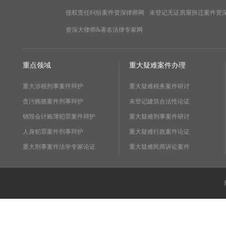
侵权责任纠纷案件资深律师网
未登记无证房屋拆迁案件资
资深大律师&著名法律专家网
重点领域
重大疑难案件办理
重大涉税刑事案件辩护
重大疑难税务案件研讨
贪污贿赂案件刑事辩护
未登记建筑合法性论证
销毁会计账簿犯罪案件辩护
重大疑难刑事案件研讨
人身犯罪案件刑事辩护
重大疑难行政案件论证
重大刑事案件法学专家论证
重大疑难民商诉讼案件