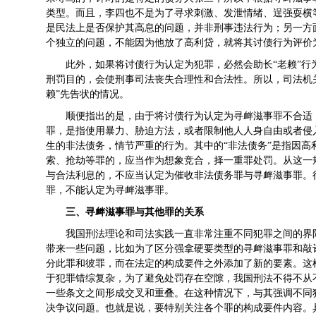
类型。而且，李四也不是为了寻求刺激、发泄情绪、逞强耍横
是民法上是否保护其高息的问题，并非刑事违法行为；另一方
个独立的问题，不能因为他放了高利贷，就将其讨债行为评价
此外，如果将讨债行为认定为犯罪，必然会助长“老赖”
刑罚目的，会使刑事司法丧失合理性和合法性。所以，司法机
赖”先告状的情况。
顺便指出的是，由于将讨债行为认定为寻衅滋事罪不合适
罪，是指使用暴力、胁迫方法，或者限制他人人身自由或者侵
生的非法债务，情节严重的行为。其中的“非法债务”是指因
索、抢劫等罪的，应当作为想象竞合，择一重罪处罚。从这一
与合法利息的，不应当认定为催收非法债务罪与寻衅滋事罪。
罪，不能认定为寻衅滋事罪。
三、寻衅滋事罪与其他罪的关系
我国刑法理论和司法实践一直非常注重不同犯罪之间的界
带来一些问题，比如为了区分强拿硬要类型的寻衅滋事罪和敲
分此罪和彼罪，而在法定的构成要件之外添加了新的要素。这
于犯罪错综复杂，为了避免处罚存在空隙，我国刑法不得不从
一些条文之间形成交叉和重叠。在这种情况下，与其强调不同
决争议问题。也就是说，要特别关注各个罪的构成要件内容。