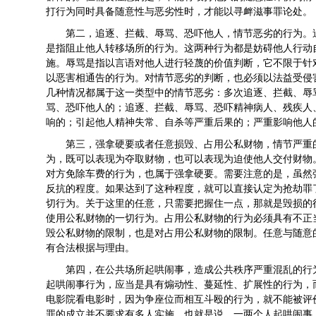
打行为同时具备随意性与恶劣性时，才能以寻衅滋事罪论处。
第二，追逐、拦截、辱骂、恐吓他人，情节恶劣的行为。
是指阻止他人转移场所的行为。这两种行为都是妨碍他人行动
施。辱骂是指以言语对他人进行轻蔑的价值判断，它不限于针
以恶害相通告的行为。对情节恶劣的判断，也必须以法益受侵
几种情况都属于这一类型中的情节恶劣：多次追逐、拦截、辱
骂、恐吓他人的；追逐、拦截、辱骂、恐吓精神病人、残疾人
响的；引起他人精神失常、自杀等严重后果的；严重影响他人
第三，强拿硬要或者任意损毁、占用公私财物，情节严重
为，既可以表现为夺取财物，也可以表现为迫使他人交付财物
对方免除车费的行为，也属于强拿硬要。需要注意的是，虽然
反抗的程度。如果达到了这种程度，就可以直接认定为抢劫罪
切行为。关于这里的任意，只需要把握住一点，那就是毁损的
使用公私财物的一切行为。占用公私财物的行为必须具有不正
毁公私财物的限制，也是对占用公私财物的限制。任意与随意
有合法根据与理由。
第四，在公共场所起哄闹事，造成公共秩序严重混乱的行
起哄闹事行为，应当是具有煽动性、蔓延性、扩展性的行为，
电影院看电影时，因为争座位而相互斗殴的行为，就不能被评
罪的成立并不要求有多人实施。也就是说，一两个人起哄闹事