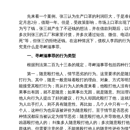
先来看一个案例。张三认为生产口罩的利润巨大，于是准备
定月息2分，借期一年。但是，受政策影响，市场上口罩出现
为亏了钱，张三就产生了不还钱的想法，并在借款到期后，以
多次到张三的工厂和家里讨债，并多次通过短信、微信、电话或
死”等，但张三仍拒绝还钱。在这种情况下，债权人李四的行
究竟什么是寻衅滋事罪。
一、寻衅滋事罪的行为类型
根据刑法第二百九十三条的规定，寻衅滋事罪包括四种行
第一，随意殴打他人，情节恶劣的行为。这里要求的是随
打行为。其中，随意一般意味着殴打的理由、对象、方式等明
能接受其殴打行为；而从行为人的角度来看，他殴打他人没有
果事出有因，就不是随意；如果事出无因，就是随意。刑法理
他人向行为人提出了好的建议，行为人却因此殴打了他，这就
为人出手打人，则不具有随意性。再比如，几个人中只有一个
个人，这种行为也应该被评价为随意殴打。至于情节是否恶劣
种情况都应当被认定为情节恶劣：随意殴打他人并导致他人受
凶器殴打他人的； 纠集多人随意殴打他人的；多次随意殴打
群体的。但需要注意的是，不能将殴打他人的随意性评价为情