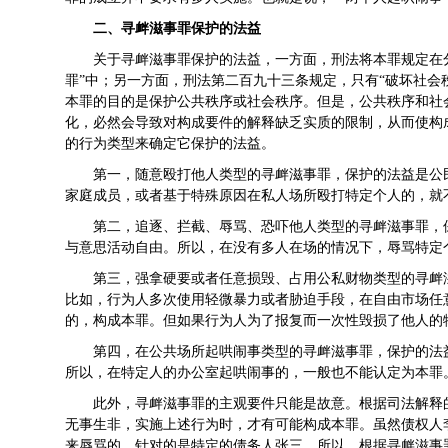
二、寻衅滋事罪保护的法益
关于寻衅滋事罪保护的法益，一方面，刑法将本罪规定在分
罪”中；另一方面，刑法第二百九十三条规定，只有“破坏社会
本罪的目的是保护公共秩序或社会秩序。但是，公共秩序和社
化，必然会导致对构成要件的解释缺乏实质的限制，从而使构
的行为类型来确定它保护的法益。
第一，随意殴打他人类型的寻衅滋事罪，保护的法益是公
家庭成员，或者基于特殊原因在私人场所殴打特定个人的，就
第二，追逐、拦截、辱骂、恐吓他人类型的寻衅滋事罪，
与意思活动自由。所以，在没有多人在场的情况下，辱骂特定
第三，强拿硬要或者任意损毁、占用公私财物类型的寻衅
比如，行为人多次使用轻微暴力或者胁迫手段，在自由市场任
的，构成本罪。但如果行为人为了报复而一次性毁损了他人的
第四，在公共场所起哄闹事类型的寻衅滋事罪，保护的法
所以，在特定人的办公室起哄闹事的，一般也不能认定为本罪
此外，寻衅滋事罪的主观要件只能是故意。根据司法解释
无事生非，实施上述行为时，才有可能构成本罪。虽然债权人
来辱骂的，针对的是特定的债务人张三，所以，根据寻衅滋事