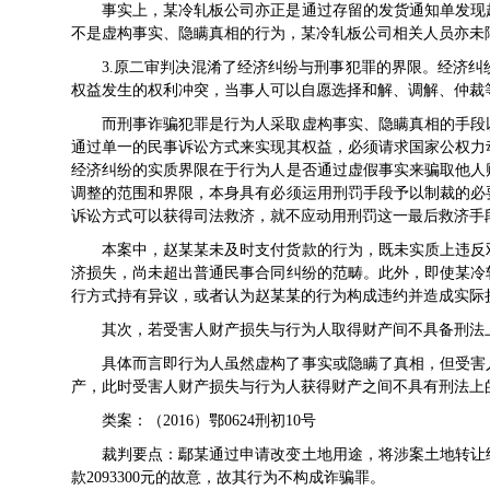
事实上，某冷轧板公司亦正是通过存留的发货通知单发现
不是虚构事实、隐瞒真相的行为，某冷轧板公司相关人员亦未
3.原二审判决混淆了经济纠纷与刑事犯罪的界限。经济
权益发生的权利冲突，当事人可以自愿选择和解、调解、仲裁
而刑事诈骗犯罪是行为人采取虚构事实、隐瞒真相的手段
通过单一的民事诉讼方式来实现其权益，必须请求国家公权力
经济纠纷的实质界限在于行为人是否通过虚假事实来骗取他人
调整的范围和界限，本身具有必须运用刑罚手段予以制裁的必
诉讼方式可以获得司法救济，就不应动用刑罚这一最后救济手
本案中，赵某某未及时支付货款的行为，既未实质上违反
济损失，尚未超出普通民事合同纠纷的范畴。此外，即使某冷
行方式持有异议，或者认为赵某某的行为构成违约并造成实际
其次，若受害人财产损失与行为人取得财产间不具备刑法
具体而言即行为人虽然虚构了事实或隐瞒了真相，但受害
产，此时受害人财产损失与行为人获得财产之间不具有刑法上
类案：（2016）鄂0624刑初10号
裁判要点：鄢某通过申请改变土地用途，将涉案土地转让
款2093300元的故意，故其行为不构成诈骗罪。