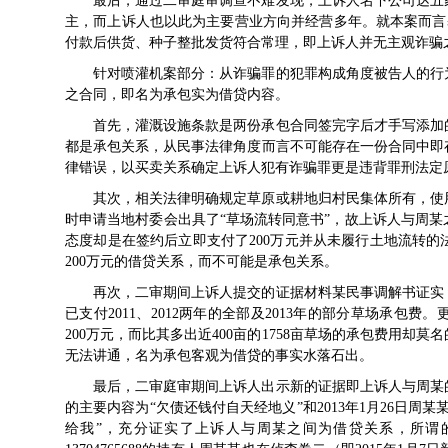
最后，通过二审庭审调查不难发现，上诉人名下公司达五
主，而上诉人也以此为主要营业方向并经营多年。就本案而言
付款后供货、种子整批发货符合常理，即上诉人并无主观诈骗
针对喷灌机案部分：从诈骗罪的犯罪构成角度被告人的行
之合同，即名为承包实为借贷内容。
首先，灌溉设施条款是两份承包合同签完字后才手写添加
都是承包关系，从民事法律角度而言不可能存在一份合同中即
律错误，以买卖关系确定上诉人犯有诈骗罪更是违背罪刑法定
其次，相关法律明确规定草原或耕地归村民集体所有，使
时申请当地村委会出具了“草场流转同意书”，故上诉人与周
态度却是在签约后立即支付了200万元并从未履行土地流转
200万元的借贷关系，而不可能是承包关系。
再次，二审期间上诉人提交的证据材料某民事调解书证实，
已支付2011、2012两年的全部及2013年的部分草场承包
200万元，而比其多出近400亩的1758亩草场的承包费用却
无法讲通，名为承包客观为借贷的事实水落石出。
最后，二审庭审期间上诉人出示新的证据即上诉人与周某的父
的主要内容为“欠债还钱付自天经地义”和2013年1月26日
给我”，充分证实了上诉人与周某之间为借贷关系，所谓