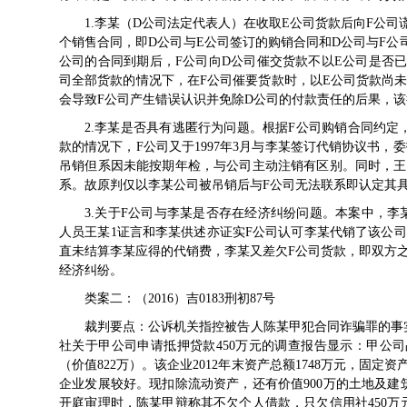
1.李某（D公司法定代表人）在收取E公司货款后向F公
个销售合同，即D公司与E公司签订的购销合同和D公司与F公
公司的合同到期后，F公司向D公司催交货款不以E公司是否
司全部货款的情况下，在F公司催要货款时，以E公司货款尚
会导致F公司产生错误认识并免除D公司的付款责任的后果，
2.李某是否具有逃匿行为问题。根据F公司购销合同约定，
款的情况下，F公司又于1997年3月与李某签订代销协议书，
吊销但系因未能按期年检，与公司主动注销有区别。同时，王某
系。故原判仅以李某公司被吊销后与F公司无法联系即认定其
3.关于F公司与李某是否存在经济纠纷问题。本案中，李
人员王某1证言和李某供述亦证实F公司认可李某代销了该公
直未结算李某应得的代销费，李某又差欠F公司货款，即双方
经济纠纷。
类案二：（2016）吉0183刑初87号
裁判要点：公诉机关指控被告人陈某甲犯合同诈骗罪的事
社关于甲公司申请抵押贷款450万元的调查报告显示：甲公司占地
（价值822万）。该企业2012年末资产总额1748万元，固定资产
企业发展较好。现扣除流动资产，还有价值900万的土地及建筑
开庭审理时，陈某甲辩称其不欠个人借款，只欠信用社450