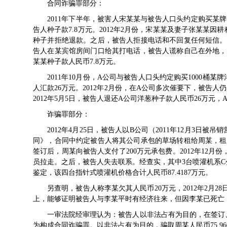
合同诈骗罪部分：
2011年下半年，被害人宋某某与被告人口头约定购买某牌洋
告人种子款7.8万元。2012年2月份，宋某某及妻子张某某
种子并拒绝退款。之后，被告人拒接电话和不回复任何短信。宋
告人在某宾馆房间门口给其打电话，被告人谎称自己在外地，后
某某种子款人民币7.8万元。
2011年10月份，A公司与被告人口头约定购买1000桶某牌洋
人汇款26万元。2012年2月份，在A公司多次催要下，被告
2012年5月5日，被告人退还A公司洋葱种子款人民币26万元
诈骗罪部分：
2012年4月25日，被告人以B公司（2011年12月3
同》，合同中约定被告人将其公司承包的草场转租给周某，租
签订后，周某向被告人支付了200万元承包费。2012年12
员拉走。之后，被告人失去联系。经查实，其中3台喷灌机系
鉴定，该四台指针式喷灌机价格合计人民币87.4187万元。
另查明，被告人称李某欠其人民币20万元，2012年2月2
上，能够证明被告人与李某平时有经济往来，但因李某已死亡
一审法院经审理认为：被告人以非法占有为目的，在签订
为构成合同诈骗罪。以非法占有为目的，骗取周某人民币75.9