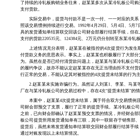
了持续的冷轧板购销业务往来，赵某某多次从某冷轧板公司购
支付货款。
实际交易中，提货与付款不是一次一付、一一对应的关系
照该交易惯例持续进行交易。1992年4月29日、5月4日、5
具的发货通知单结算联交回该公司财会部履行结算手续，但在上述期
支付的货款220535元、124384元、2万元仍分别转至东某冷
上述情况充分表明，赵某某在被指控的4次提货行为发生
付货款义务的意思表示。事实上，赵某某也积极履行了大部分
为。虽然在是否已经付清货款问题上，赵某某与某冷轧板公司
的履约争议，故亦不能认定赵某某存在无正当理由拒不支付货
行正常的交易，不能认定其对被指控的4次提货未结算的行为
2.赵某某未实施诈骗行为。虽然证人刘某1、李某、马
厂在与某冷轧板公司的交易过程中，存在4次“提货未结算”的
本案中，赵某某4次提货未结算，属于符合双方交易惯例
司财会部预交了支票，履行了正常的提货手续。某冷轧板公司
之前，已向财会部确认了赵某某预交支票的情况，并经财会部
板公司提货所用发货通知单有三联，其中一联留存于销售部、
提货后，虽然未将发货通知单结算联交回财会部履行结算手续
通过对账发现以上未结算情况。