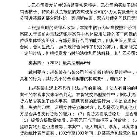
3.乙公司案发前并没有遭受实际损失。乙公司购买桔子
销售桔子、转款和以货抵债的方式使某公司的3万元货款全部
公司诉某服务部合同纠纷一案调解结案，双方对债务问题已无
4.根据当时的法律和政策，本案中的行为应当按照经济纠纷
察院关于当前办理经济犯罪案件中具体应用法律的若干问题的
位或集体经济组织，有部分履行合同的能力，但其主管人员或
合同，合同生效后，虽为履行合同作了积极的努力，但未能完
一定的过错，但根据案发当时的法律和司法解释，其与乙公司
类案四：（2018）最高法刑再6号
裁判要点：赵某某在与某公司的冷轧板购销交易过程中，
真相的行为，其行为不符合诈骗罪的构成要件，理由如下：
1.赵某某主观上不具有非法占有的目的。非法占有目的
案件的客观事实来综合判定。在货物交易型案件中，据以判断
货方是否实施了虚构事实、隐瞒真相的欺骗行为，即是否虚构
造、失效的印章、证明文件等欺骗对方，以及是否使用其他欺
方是否具备支付货款的能力；（3）提货方提取货物后，是否
（5）提货方提取货物后，是否无正当理由拒不支付货款；（
提取货物后是否逃匿等。本案中，证人刘某1、李某、马某等
货款统计表等证实，1992年至1993年间，赵某某承包经营