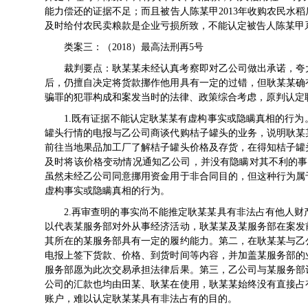
能力偿还的证据不足；而且被告人陈某甲2013年收购农民水
及时给付农民卖粮款是企业亏损所致，不能认定被告人陈某甲
类案三：（2018）最高法刑再5号
裁判要点：耿某某未经认真考察即对乙公司做出承诺，夸
后，仍擅自决定将货款挪作他用具有一定的过错，但耿某某确
骗罪的犯罪构成和案发当时的法律、政策综合考虑，原判认定
1.既有证据不能认定耿某某有虚构事实或隐瞒真相的行为。
罐头行情的电报与乙公司商谈代购桔子罐头的业务，说明耿某
前往当地果品加工厂了解桔子罐头价格及存货，在得知桔子罐
及时将该价格变动情况通知乙公司，并没有隐瞒对其不利的事
虽然未经乙公司同意挪用资金用于非合同目的，但这种行为属
虚构事实或隐瞒真相的行为。
2.再审查明的事实尚不能推定耿某某具有非法占有他人
以代表某服务部对外从事经济活动，耿某某及某服务部在案发
其所在的某服务部具有一定的履约能力。第二，在耿某某与乙
电报上签下货款、价格、到货时间等内容，并加盖某服务部的
服务部愿为此次交易承担法律后果。第三，乙公司与某服务部
公司的汇款也均由田某、耿某在使用，耿某某始终没有直接占
账户，难以认定耿某某具有非法占有的目的。