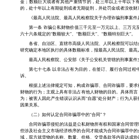
金；数额巨大或者有其他严重情节的，处三年以上十年以下
的，处十年以上有期徒刑或者无期徒刑，并处罚金或者没收财
《最高人民法院、最高人民检察院关于办理诈骗刑事案件
第一条 诈骗公私财物价值三千元至一万元以上、三万元
六十六条规定的“数额较大”、“数额巨大”、“数额特别巨大”。
各省、自治区、直辖市高级人民法院、人民检察院可以结
研究确定本地区执行的具体数额标准，报最高人民法院、最高
最高人民检察院、公安部《关于公安机关管辖的刑事案件
第七十七条 以非法占有为目的，在签订、履行合同过程
诉。
根据上述法律规定可知，构成诈骗罪、合同诈骗罪，要求
财物的行为；主观上具有非法占有他人财物的目的。具体而言
为；被害人因此产生错误认识从而“自愿”处分财产；行为人
因果关系。
（二）如何认定合同诈骗罪中的“合同”？
合同诈骗罪侵犯的法益是公私财物所有权和国家合同管理
些涉及社会主义市场经济秩序的合同才能成为合同诈骗罪中的
域，双方就货物的名称、数量、价格、交货条款等内容达成协