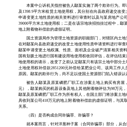
本案中公诉机关指控被告人鄢某实施了两个欺诈行为。即鄢
及1398.9平方米租赁土地使用权，其分别在向县政府递交
申请变更土地性质的相关资料进行审查时以及与某房地产公
39000平方米土地使用权；二是在该宗地块招拍挂过程中，鄢
地上附着物补偿款的虚假证明。
国土资源局作为管理土地资源的职能部门，对辖区内土地
在对鄢某向县政府递交的改变土地使用性质申请资料进行审查
鄢某申请变更土地权属、性质、面积及企业破产清算相关资料进
国有划拨土地进行国有建设用地使用权收回评估，在评估结束
地使用权的请示，改变了之前认定鄢某只有该宗土地中部分土
土地使用权补偿款2851200元补偿给某肥业公司。该局工作
原因。鄢某的欺诈行为，尚不足以使国土资源部门陷入错误认
被告人鄢某及原某磷肥厂职工在涉案土地上购买有房屋，经评
元），鄢某购买的机器设备及地上其他附着物评估为98万元，共计
鄢某及原某磷肥厂职工作为所有权人，在国土部门将涉案土地
具收到某公司418万元的地上附着物补偿款的虚假证明，与其取
关系。
（四）是否构成合同诈骗罪、诈骗罪？
就本案而言，针对洋葱种子案（合同诈骗罪）部分，从合