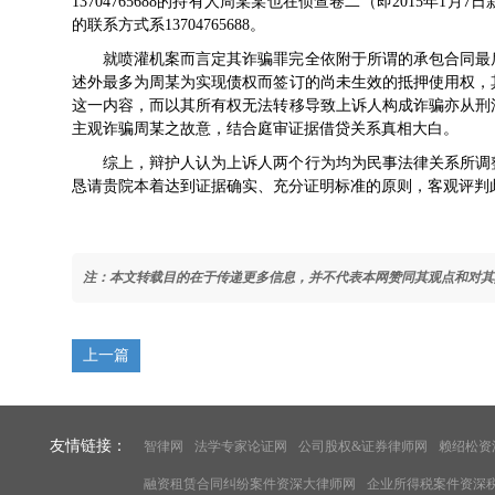
13704765688的持有人周某某也在侦查卷二（即2015年
的联系方式系13704765688。
就喷灌机案而言定其诈骗罪完全依附于所谓的承包合同最
述外最多为周某为实现债权而签订的尚未生效的抵押使用权，
这一内容，而以其所有权无法转移导致上诉人构成诈骗亦从刑
主观诈骗周某之故意，结合庭审证据借贷关系真相大白。
综上，辩护人认为上诉人两个行为均为民事法律关系所调
恳请贵院本着达到证据确实、充分证明标准的原则，客观评判
注：本文转载目的在于传递更多信息，并不代表本网赞同其观点和对其
上一篇
友情链接：
智律网
法学专家论证网
公司股权&证券律师网
赖绍松资
融资租赁合同纠纷案件资深大律师网
企业所得税案件资深