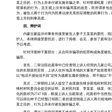
某之目的，行为上亦未付诸实施诈骗之举。针对喷灌机案（诈
喷灌机的行为，且主观上没有诈骗周某的故意，而所谓承包
为，被告人两个行为均为民事法律关系所应调整的民事行为，
需上升到刑事高度。
四、辩护词
内蒙古蒙益
律师
事务所接受被告人妻子王某某的委托，指
护人。本律师接受委托后，进行了阅卷、会见，参加了庭审活
予以考虑。
针对洋葱种子案部分：从合同诈骗罪的犯罪构成角度被告
骗罪。
首先，二审法院在庭审中已经查明上诉人经营的几家公司
住的长期居所宾馆，上诉人在外地及本地的大量资产如首蓿草
以“电话不接短信不回”定性为逃匿实属牵强附会，即不能以“
其次，二审期间上诉人提交了由某旗先锋乡新地村村民刘
锋村村民委员会提交的证明、及村民刘某、李某某、钱某、张
化的面积为2747.8亩，根据上诉人当庭陈述，此面积中当然
可以得出种子已经预订却因二者的退货倒逼上诉人再行租地种
某之目的，行为上亦未付诸实施诈骗之举。