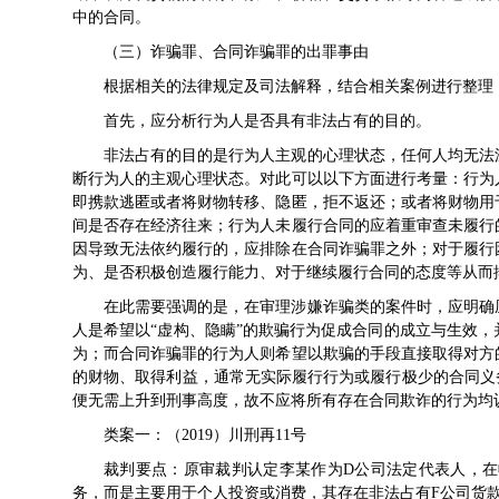
中的合同。
（三）诈骗罪、合同诈骗罪的出罪事由
根据相关的法律规定及司法解释，结合相关案例进行整理
首先，应分析行为人是否具有非法占有的目的。
非法占有的目的是行为人主观的心理状态，任何人均无法
断行为人的主观心理状态。对此可以以下方面进行考量：行为
即携款逃匿或者将财物转移、隐匿，拒不返还；或者将财物用
间是否存在经济往来；行为人未履行合同的应着重审查未履行
因导致无法依约履行的，应排除在合同诈骗罪之外；对于履行
为、是否积极创造履行能力、对于继续履行合同的态度等从而
在此需要强调的是，在审理涉嫌诈骗类的案件时，应明确
人是希望以“虚构、隐瞒”的欺骗行为促成合同的成立与生效
为；而合同诈骗罪的行为人则希望以欺骗的手段直接取得对方
的财物、取得利益，通常无实际履行行为或履行极少的合同义
便无需上升到刑事高度，故不应将所有存在合同欺诈的行为均
类案一：（2019）川刑再11号
裁判要点：原审裁判认定李某作为D公司法定代表人，在
务，而是主要用于个人投资或消费，其存在非法占有F公司货