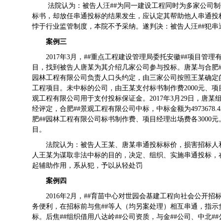
法院认为：被告人汪##为同一建设工程同时为多家公司
标书，却放任串通投标的结果发生，应认定其帮助他人串通投
悖于行业监管制度，本院不予采纳。遂判决：被告人汪##犯串
案例三
2017年3月，##重点工程建设管理局委托安徽##项目
目，找到被告人唐某为其介绍几家公司参与投标。唐某与合肥#
园林工程有限公司负责人口头约定，由三家公司按照王某确定
工程项目。未中标的公司，由王某支付标书制作费2000元、项目
观工程有限公司用于支付投标保证金。2017年3月29日，唐
经评定，合肥##景观工程有限公司中标，中标金额为4973678
肥##园林工程有限公司标书制作费、项目经理出场费各3000
目。
法院认为：被告人王某、唐某串通投标标价，损害招标人
人王某为谋取非法中标的目的，决定、组织、实施串通投标，
起辅助作用，系从犯，予以从轻处罚
案例四
2016年2月，##育苗中心对世园会基建工程向社会公开
务便利，在招标前与焦##等人（均另案处理）相互串通，指示
标。后焦##组织借用八达岭##公司资质，与金##公司、中北#