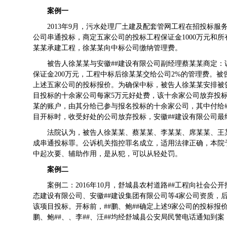
案例一
2013年
9月，污水处理厂土建及配套管网工程在招投标服
公司串通投标，商定五家公司的投标工
程保证金1000万元和
某某承建工程，徐某某向中标公司缴纳管理费。
被告人徐某某与安徽##建设有限公司副经理蔡某某商定
保证金200万元，工程中标后徐某某交给公司2%的管理费。
上述五家公司的投标报价。为确保中标，被告人徐某某安排被
目投标的十余家公司每家5万元好处费，该十余家公司放弃投标
某的账户，由其分给已参与报名投标的十余家公司，其中付给##建
目开标时，收受好处的公司放弃投标，安徽##建设有限公司最终
法院认为，被告人徐某某、蔡某某、李某某、席某某、王
成串通投标罪。公诉机关指控罪名成立，适用法律正确，本院
中起次要、辅助作用，是从犯，可以从轻处罚。
案例二
案例二：2016年10月，舒城县农村道路##工程向社会公
态建设有限公司、安徽##建设集团有限公司等4家公司资质，后
该项目投标。开标前，##鹏、鲍##确定上述9家公司的投标报
鹏、鲍##、、李##、汪##均经舒城县公安局民警电话通知到