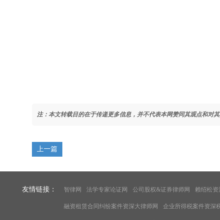
注：本文转载目的在于传递更多信息，并不代表本网赞同其观点和对其
上一篇
友情链接：
智律网
法学专家论证网
公司股权&证券律师网
赖绍松资
融资租赁合同纠纷案件资深大律师网
企业所得税案件资深