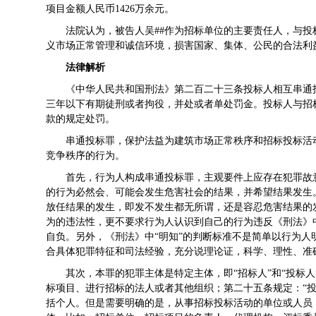
项目金额人民币1426万余元。
法院认为，被告人吴##作为招标单位的主要责任人，与
义市场正常管理和诚信环境，损害国家、集体、公民的合法利
法律解析
《中华人民共和国刑法》第二百二十三条投标人相互串通
三年以下有期徒刑或者拘役，并处或者单处罚金。投标人与招
款的规定处罚。
串通投标罪，保护法益为建筑市场正常秩序和招标投标活
竞争秩序的行为。
首先，行为人构成串通投标罪，主观要件上应存在犯罪故
的行为必然会、可能会发生危害社会的结果，并希望结果发生
放任结果的发生，即发不发生都无所谓，还是容忍危害结果的
为的违法性，更不要求行为人认识到自己的行为违反《刑法》
自负。另外，《刑法》中“明知”的判断标准不是简单以行为
合具体犯罪特征和司法经验，充分说理论证，科学、理性、准确
其次，本罪的犯罪主体是特定主体，即“招标人”和“投标人
标项目、进行招标的法人或者其他组织；第二十五条规定：“
括个人。但是需要明确的是，从事招标投标活动的单位或人员