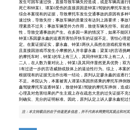
发生可因车速过快，直接导致车辆失控造成，或是车辆高速行
死亡和钟某1、谭某6受伤的直接原因是钟某1驾驶的摩托车发
综合本案现有的证据，导致摩托车发生交通事故的原因有多种
速过快，导致失控；事故车辆的质量没有达到上路要求；事故
理素质不过关；事故车辆受外力作用，致使车辆失控等。前述
性，导致交通事故的产生。在多因一果的情况下，如果不能区
钟某1系因廖永鑫的追逐而害怕开快车的证据不足。害怕心理
定。在案证据证实，廖永鑫、钟某1两伙人虽然在游戏机室有
且直接因游戏币发生小摩擦的人并非廖永鑫；梁某1的言语挑
的摩托车时，钟某1的车上有三人，其同伴钟某2车上有二人，
二人，在人数力量对比上，钟某1及其同伴显然更具优势；双
1有过进一步的言语威胁或肢体上的逼迫性行为。综上，本案
根据现有的证据无法作出唯一结论，原判认定廖永鑫的追逐行
不足。本院认为，本案被害人谭某6系因所搭乘的摩托车摔倒
鑫驾驶摩托车追逐钟某1，致使钟某1驾驶的摩托车摔倒，造成
心理及对危害结果的产生主观上存在疏忽大意的过失证据不充
到确实、充分的证明标准。因此，原判认定上诉人廖永鑫犯过
注：本文转载目的在于传递更多信息，并不代表本网赞同其观点和对其