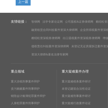
上一篇
友情链接：
智律网
法学专家论证网
公司股权&证券律师网
赖绍松资
融资租赁合同纠纷案件资深大律师网
企业所得税案件资深
赖绍松资深税务律师网
出口退税案件资深税务律师网
增
侵权责任纠纷案件资深律师网
未登记无证房屋拆迁案件资
资深大律师&著名法律专家网
重点领域
重大疑难案件办理
重大涉税刑事案件辩护
重大疑难税务案件研讨
贪污贿赂案件刑事辩护
未登记建筑合法性论证
销毁会计账簿犯罪案件辩护
重大疑难刑事案件研讨
人身犯罪案件刑事辩护
重大疑难行政案件论证