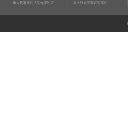
重大刑事案件法学专家论证
重大疑难民商诉讼案件