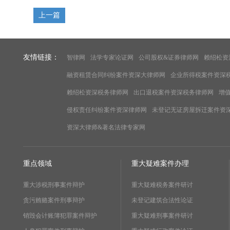
上一篇
友情链接：
智律网
法学专家论证网
公司股权&证券律师网
赖绍松资
融资租赁合同纠纷案件资深大律师网
企业所得税案件资深
赖绍松资深税务律师网
出口退税案件资深税务律师网
增
侵权责任纠纷案件资深律师网
未登记无证房屋拆迁案件资
资深大律师&著名法律专家网
重点领域
重大疑难案件办理
重大涉税刑事案件辩护
重大疑难税务案件研讨
贪污贿赂案件刑事辩护
未登记建筑合法性论证
销毁会计账簿犯罪案件辩护
重大疑难刑事案件研讨