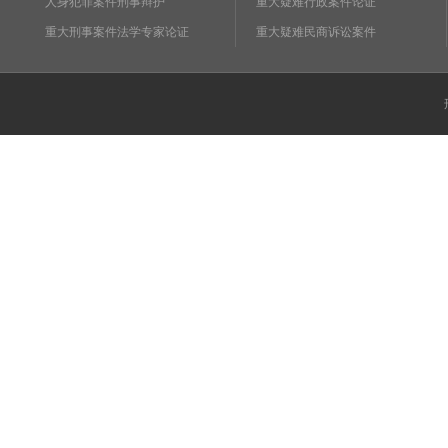
人身犯罪案件刑事辩护
重大疑难行政案件论证
重大刑事案件法学专家论证
重大疑难民商诉讼案件