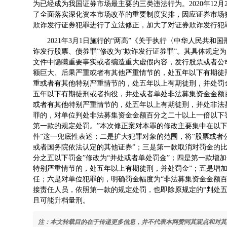
为已经成为我国证券市场最主要的三类违法行为。2020年12
了全面落实深化资本市场改革的重要制度安排，因应证券市场
欺诈发行证券犯罪进行了立法修正，加大了对证券欺诈发行犯
2021年3月1日施行的“两高”《关于执行〈中华人民共和
诈发行股票、债券罪”修改为“欺诈发行证券罪”。其具体规定
文件中隐瞒重要事实或者编造重大虚假内容，发行股票或者公
额巨大、后果严重或者有其他严重情节的，处五年以下有期徒
重或者有其他特别严重情节的，处五年以上有期徒刑，并处罚
五年以下有期徒刑或者拘役，并处或者单处非法募集资金金额
或者有其他特别严重情节的，处五年以上有期徒刑，并处非法
罪的，对单位判处非法募集资金金额百分之二十以上一倍以下
第一款的规定处罚。”本次修正案对本罪的修改主要集中在以
件”这一兜底性表述；二是扩大犯罪对象的范围，将“股票或者
或者国务院依法认定的其他证券”；三是第一款取消对罚金的
分之五以下罚金”修改为“并处或者单处罚金”；四是第一款增
特别严重情节的，处五年以上有期徒刑，并处罚金”；五是增
任；六是对单位犯罪的，明确罚金幅度为“非法募集资金金额
接责任人员，依照第一款的规定处罚，也即除原规定的“判处
且可能升档量刑。
注：本文转载目的在于传递更多信息，并不代表本网赞同其观点和对其