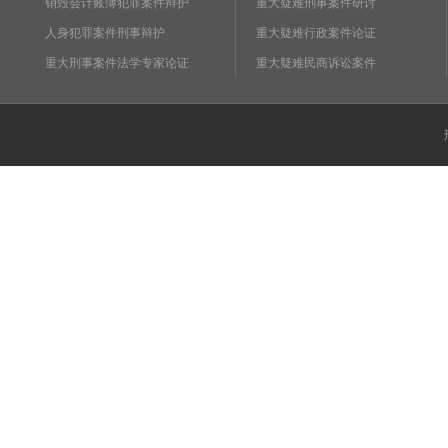
销毁会计账簿犯罪案件辩护
重大疑难刑事案件研讨
人身犯罪案件刑事辩护
重大疑难行政案件论证
重大刑事案件法学专家论证
重大疑难民商诉讼案件