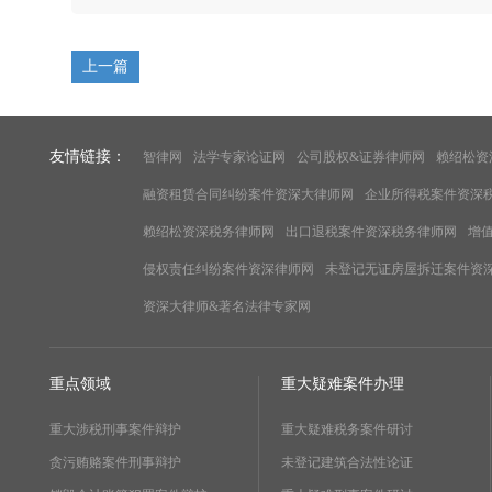
上一篇
友情链接：
智律网
法学专家论证网
公司股权&证券律师网
赖绍松资
融资租赁合同纠纷案件资深大律师网
企业所得税案件资深
赖绍松资深税务律师网
出口退税案件资深税务律师网
增
侵权责任纠纷案件资深律师网
未登记无证房屋拆迁案件资
资深大律师&著名法律专家网
重点领域
重大疑难案件办理
重大涉税刑事案件辩护
重大疑难税务案件研讨
贪污贿赂案件刑事辩护
未登记建筑合法性论证