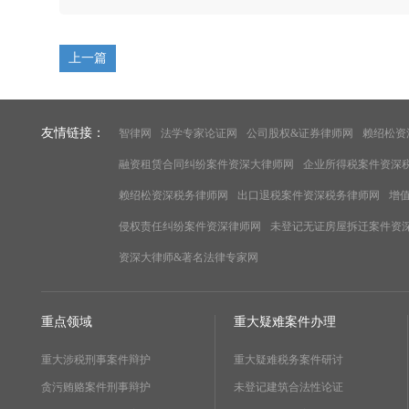
上一篇
友情链接：
智律网
法学专家论证网
公司股权&证券律师网
赖绍松资
融资租赁合同纠纷案件资深大律师网
企业所得税案件资深
赖绍松资深税务律师网
出口退税案件资深税务律师网
增
侵权责任纠纷案件资深律师网
未登记无证房屋拆迁案件资
资深大律师&著名法律专家网
重点领域
重大疑难案件办理
重大涉税刑事案件辩护
重大疑难税务案件研讨
贪污贿赂案件刑事辩护
未登记建筑合法性论证