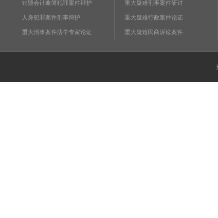
销毁会计账簿犯罪案件辩护
重大疑难刑事案件研讨
人身犯罪案件刑事辩护
重大疑难行政案件论证
重大刑事案件法学专家论证
重大疑难民商诉讼案件