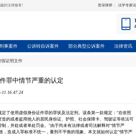
越的法律服务!
资深律师
|
法学专家
刑事案件
公诉转自诉案件
部分典型公诉案件
法律资讯
虚假证明文件
件罪中情节严重的认定
1 16:47:24
规定了使用虚假身份证件罪的罪状及法定刑。该条第一款规定：“在依照
变造的或者盗用他人的居民身份证、护照、社会保障卡、驾驶证等依法可
制，并处或者单处罚金。”由于尚未有法律或者司法解释对“情节严
一致，造成入罪标准不统一，量刑不平衡的现象。本文就如何认定“情节严