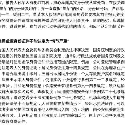
审。被告人孙某因有犯罪前科，担心暴露真实身份被从重处罚，在接受调
董某”的身份证复印件，并一直虚报“董某”的姓名、身份证号码、户籍地
刑一年，缓刑二年。董某本人接到户籍地司法局通知要求其前往报到并接
假的身份证件造成司法机关错误的追究他人刑事责任，影响恶劣，应属情
证件、逃避抓捕、参与诉讼活动等恶劣影响的情形，都应当认定为情节严
用虚假身份证件不能认定为“情节严重”
全国人民代表大会及其常务委员会制定的法律和决定，国务院制定的行政
院规定的行政措施应当由国务院决定，通常以行政法规或者国务院制发文
活动是对使用虚假身份证件罪适用范围的限定。例如：公司登记管理条例
司法定表人的身份证明；居民身份证法第十四条规定，公民在办理常住户
、申请办理出境手续时，应当出示居民身份证；个人存款账户实名制规定
，应当出示本人身份证件，使用实名；快递暂行条例第二十二条规定，经
行查验，并登记身份信息；铁路安全管理条例第六十四条规定，铁路运输
实施火车票实名购买、查验制度；民用航空器安全保卫条例第二十七条规
登机牌；道路交通安全法实施条例第二十七条规定，机动车驾驶人申请补
身份证法第十五条规定，人民警察在某些情形下，经出示执法证件，可以
或者变造的护照或者冒用他人护照出入国（边）境的，由公安机关依照出
关收缴。上述规定属于刑法意义上的“国家规定”。在上述活动中使用虚
用虚假身份证件。