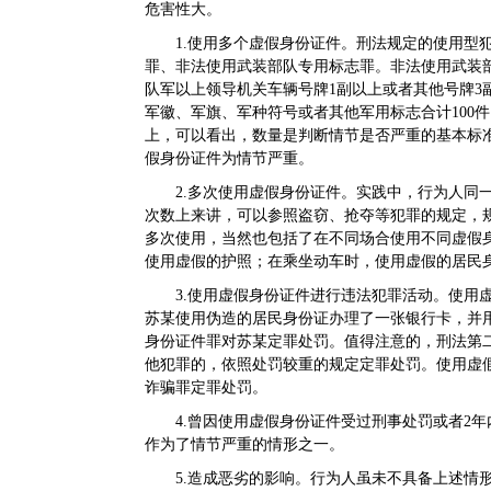
危害性大。
1.使用多个虚假身份证件。刑法规定的使用型
罪、非法使用武装部队专用标志罪。非法使用武装
队军以上领导机关车辆号牌1副以上或者其他号牌3
军徽、军旗、军种符号或者其他军用标志合计100
上，可以看出，数量是判断情节是否严重的基本标
假身份证件为情节严重。
2.多次使用虚假身份证件。实践中，行为人同
次数上来讲，可以参照盗窃、抢夺等犯罪的规定，
多次使用，当然也包括了在不同场合使用不同虚假
使用虚假的护照；在乘坐动车时，使用虚假的居民
3.使用虚假身份证件进行违法犯罪活动。使用
苏某使用伪造的居民身份证办理了一张银行卡，并
身份证件罪对苏某定罪处罚。值得注意的，刑法第
他犯罪的，依照处罚较重的规定定罪处罚。使用虚
诈骗罪定罪处罚。
4.曾因使用虚假身份证件受过刑事处罚或者2
作为了情节严重的情形之一。
5.造成恶劣的影响。行为人虽未不具备上述情