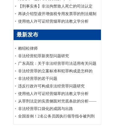
【刑事实务】非法拘禁致人死亡的司法认定
再谈介绍型虚开增值税专用发票罪的刑法规制
使用他人许可证经营烟草的法教义学分析
最新发布
赖绍松律师
非法经营犯罪新类型问题研究
广东高院：关于非法经营罪司法适用有关问题
的调研报告
非法经营罪的立案标准和犯罪构成是怎样的
非法经营罪的若干问题
违反行政许可构成非法经营罪问题研究
使用他人许可证经营烟草的法教义学分析
从罪刑法定的实质侧面对兜底条款的分析——
以非法经营罪为例
非法经营罪口袋化的成因与出路
全国首例！2名公务员因执行领导指令被判刑