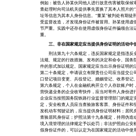
例如：被告人孙某伙同他人进行故意伤害被取保候
查处理时向司法机关提供事先置换了其本人照片的“
址等信息为其本人身份信息。“董某”被判处有期徒
受监督改造，才发现身份证件被冒用。孙某使用虚
节严重。实践中还存在使用虚假身份证件骗领合法
重。
三、非在国家规定应当提供身份证明的活动中使
刑法第九十六条规定，违反国家规定是指违反
法规、规定的行政措施、发布的决定和命令。国务
件的形式加以规定。国家规定应当出示身份证明的
第二十条规定，申请设立有限责任公司应当提交公
口登记项目变更、兵役登记、婚姻登记、收养登记
第六条规定，个人在金融机构开立个人存款账户时
营快递业务的企业收寄快件，应当对寄件人身份进
企业应当按照国务院铁路行业监督管理部门的规定
定，安全检查人员应当查验旅客客票、身份证件和
发机动车驾驶证的，应当提供身份证明材料；居民
查验居民身份证；护照法第十九条规定，持用伪造
境入境管理的法律规定予以处罚；非法护照由公安机
假身份证件的，可以认定为在国家规定的活动中使