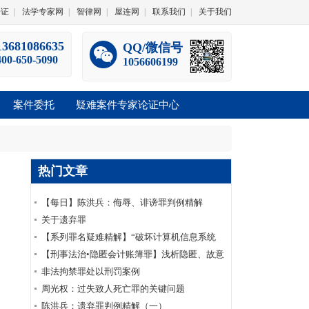
论证
|
法学专家网
|
智律网
|
屋连网
|
联系我们
|
关于我们
13681086635
QQ/微信号
400-650-5090
1056606199
案件委托
疑难案件专家论证中心
热门文章
【每日】陈洪兵：侮辱、诽谤罪判例精解
（一）
关于遗弃罪
【系列罪名疑难精解】“破坏计算机信息系统
罪”十五个常见疑难问题
【刑事法治•隐匿会计账簿罪】浅析隐匿、故意
销毁会计凭证罪之认定
非法拘禁罪处以刑罚案例
周光权：过失致人死亡罪的关键问题
陈洪兵：遗弃罪判例精解（一）