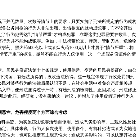
况下并无数量、次数等情节上的要求，只要实施了刑法所规定的行为就构
配备公务用枪的行为人非法出租、出借枪支的就构成犯罪，而不论其出
了行为犯需达到“情节严重”才构成犯罪。亦即这类犯罪需要在数量、次
有行为并不能构成犯罪。例如，非法携带枪支、弹药、管制刀具、危险物
药、黑火药500克以上或者烟火药1000克以上才属于“情节严重”，构
情节严重”的标准，显然不能在行为人仅使用一次一个虚假身份证件的情
定。居民身份证法第十七条规定，使用伪造、变造的居民身份证的，由公
0日以下拘留，有违法所得的，没收违法所得。这一规定体现了行政处罚到刑
公民对某些行为的法律后果认识不足，在社会生活中难免会违反相关规
易入罪，使刑法显得过于严苛，有违刑法的谦抑性。正因如此，刑法修正
不规定此罪。经研究，没有采纳这一建议，但增加了使用虚假证件行为入
观恶性、危害程度两个方面综合考虑
前科劣迹、为实施违法犯罪活动而使用、造成恶劣影响等。主观恶性及社
确定。具体来说，行为人多次使用、使用多个、有前科劣迹或者为实施违
危害性大，也可以推定其主观恶性大；造成恶劣影响的，可以认定其社会