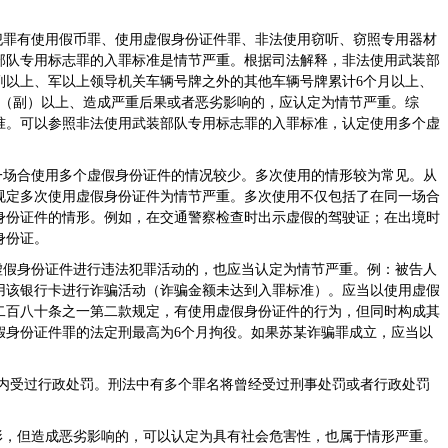
犯罪有使用假币罪、使用虚假身份证件罪、非法使用窃听、窃照专用器材
部队专用标志罪的入罪标准是情节严重。根据司法解释，非法使用武装部
副以上、军以上领导机关车辆号牌之外的其他车辆号牌累计6个月以上、
件（副）以上、造成严重后果或者恶劣影响的，应认定为情节严重。综
准。可以参照非法使用武装部队专用标志罪的入罪标准，认定使用多个虚
一场合使用多个虚假身份证件的情况较少。多次使用的情形较为常见。从
规定多次使用虚假身份证件为情节严重。多次使用不仅包括了在同一场合
身份证件的情形。例如，在交通警察检查时出示虚假的驾驶证；在出境时
身份证。
虚假身份证件进行违法犯罪活动的，也应当认定为情节严重。例：被告人
用该银行卡进行诈骗活动（诈骗金额未达到入罪标准）。应当以使用虚假
二百八十条之一第二款规定，有使用虚假身份证件的行为，但同时构成其
假身份证件罪的法定刑最高为6个月拘役。如果苏某诈骗罪成立，应当以
年内受过行政处罚。刑法中有多个罪名将曾经受过刑事处罚或者行政处罚
形，但造成恶劣影响的，可以认定为具有社会危害性，也属于情形严重。