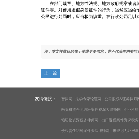
在部门规章、地方性法规、地方政府规章或者
证件罪。对使用虚假身份证件的行为，当然应当给
公民进行处罚时，应当极为慎重。在行政处罚足以
注：本文转载目的在于传递更多信息，并不代表本网赞同
上一篇
友情链接：
智律网
法学专家论证网
公司股权&证券律师
融资租赁合同纠纷案件资深大律师网
企业所得
赖绍松资深税务律师网
出口退税案件资深税务
侵权责任纠纷案件资深律师网
未登记无证房屋