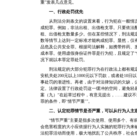
重”发表几点意见。
一、行政处罚优先
从刑法分则条文的设置来看，行为犯在一般情
成犯罪。例如，非法出租、出借枪支罪。只要依法
租、出借枪支数量多少。但在某些情况下，刑法规定
数等情节上达到一定标准才能构成犯罪。显然，仅
品危及公共安全罪。根据司法解释，如携带炸药、发射
成本罪。使用虚假身份证件罪是行为犯，且规定了“
况下就以本罪定罪处罚。
刑法规定的大部分犯罪行为在行政法上都有规
安机关处200元以上1000元以下罚款，或者处1
事处罚的渐进性。再者，由于对法律知识的欠缺，
定。法律设置了行政处罚这一缓冲的空间，避免轻
案（九）“在起草过程中，有意见提出，……建议
罪的条件，即‘情节严重’”。
二、认定犯罪情节是否严重，可以从行为人主
“情节严重”主要是指多次使用、使用多个、有
会危害程度的大小应依据行为人实施的犯罪行为来
法犯罪活动而使用，极大地扰乱了公共秩序，社会