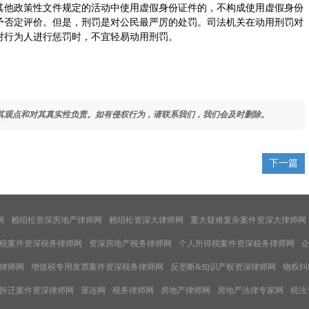
其他政策性文件规定的活动中使用虚假身份证件的，不构成使用虚假身份
予否定评价。但是，刑罚是对公民最严厉的处罚。司法机关在动用刑罚对
对行为人进行惩罚时，不宜轻易动用刑罚。
其观点和对其真实性负责。如有侵权行为，请联系我们，我们会及时删除。
下一篇
网
赖绍松资深房地产律师网
赖绍松资深大律师网
重大疑难复杂案件资深大律师网
税案件资深税务律师网
资深房地产税务律师网
个人所得税案件资深税务律师网
律师网
增值税专用发票案件资深税务律师网
反垄断&知识产权资深律师网
物权纠
拆迁案件资深律师网
屋连网
税务律师网
房地产律师网
房地产法律专家网
税法