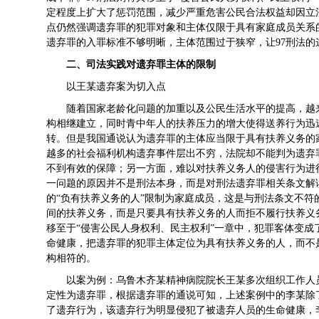
定程度上扩大了惩罚范围，减少严重危害公民合法权益却因立
点仍然强调遗弃罪的犯罪对象和主体仅限于具有家庭成员关系
遗弃罪的入罪标准不够明晰，主体范围过于狭窄，让97刑法
二、
司法实践对遗弃罪主体的限制
以王某遗弃案为切入点
随着国家老龄化问题的加重以及公民生活水平的提高，越
构相继建立，同时青中年人的扶养压力的增大使得送养行为迅
转。但是我国通说认为遗弃罪的主体应当限于具有扶养义务的
越多的社会福利机构遗弃事件层出不穷，法院却不能判为遗弃
不到有效的保障；另一方面，难以对扶养义务人的侵害行为进
一问题的原因并不是刑法本身，而是对刑法遗弃罪相关条文解
的“负有扶养义务的人”限制为家庭成员，这是与刑法条文不
间的扶养义务，而是只要具有扶养义务的人而拒不履行扶养义
移至于“侵害公民人身权利、民主权利”一章中，犯罪客体变
命健康，把遗弃罪的犯罪主体定位为具有扶养义务的人，而不
构相符的。
以案为例：乌鲁木齐某精神病院院长王某多次组织工作人
定性为遗弃罪，根据遗弃罪的通说可知，上述案例中的李某除
了遗弃行为，该遗弃行为明显侵犯了被遗弃人员的生命健康，