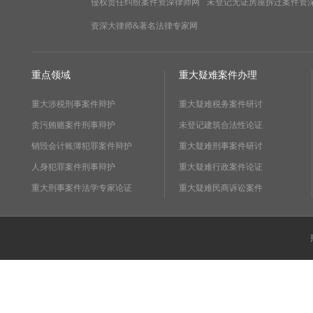
侵权责任纠纷案件资深律师网
未登记无证房屋拆迁案件资
资深大律师&著名法律专家网
重点领域
重大疑难案件办理
重大涉税刑事案件辩护
重大疑难税务案件研讨
贪污贿赂案件刑事辩护
未登记建筑合法性论证
销毁会计账簿犯罪案件辩护
重大疑难刑事案件研讨
人身犯罪案件刑事辩护
重大疑难行政案件论证
重大刑事案件法学专家论证
重大疑难民商诉讼案件