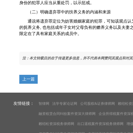
身份的犯罪人应当从重处罚，以示惩戒。
（二）明确遗弃罪中的扶养义务的内涵和来源
通说将遗弃罪定位为妨害婚姻家庭的犯罪，可知该观点认
的抚养义务, 也包括成年子女对父母负有的赡养义务以及夫妻
限定在了具有家庭关系的成员中。
注：本文转载目的在于传递更多信息，并不代表本网赞同其观点和对其
上一篇
友情链接：
智律网
法学专家论证网
公司股权&证券律师网
赖绍松资
融资租赁合同纠纷案件资深大律师网
企业所得税案件资深
赖绍松资深税务律师网
出口退税案件资深税务律师网
增