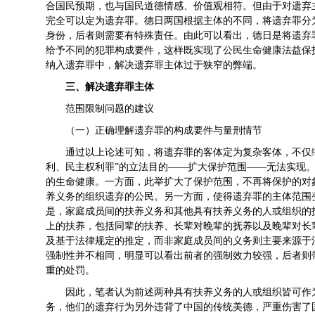
合国民预期，也与国民道德情感、价值观相符。但由于对遗弃
完全可以定为遗弃罪。德日两国根据主体的不同，将遗弃罪分
身份，后者则需要有特殊责任。由此可以看出，德日是将遗弃
给予不同的犯罪构成要件，这样既实现了公民生命健康法益保
纳入遗弃罪中，解决遗弃罪主体过于狭窄的弊端。
三、
解决遗弃罪主体
范围限制问题的建议
（一）正确理解遗弃罪的构成要件与量刑情节
通过以上论述可知，将遗弃罪的客体定为复杂客体，不仅缩
利、民主权利罪”的立法目的——扩大保护范围——无法实现
的生命健康。一方面，此举扩大了保护范围，不再将保护的对
养义务的组织遗弃的公民。另一方面，使得遗弃罪的主体范围
是，家庭成员间的扶养义务和其他具有扶养义务的人或组织的
上的扶养，包括同辈的扶养、长辈对晚辈的抚养以及晚辈对长
及基于法律规定的推定，而非家庭成员间的义务则主要来源于
强制性并不相同，明显可以看出前者的强制效力较强，后者则
重的处罚。
因此，笔者认为前述两种具有扶养义务的人或组织皆可作
务，他们的遗弃行为另外违背了中国的传统美德，严重伤害了