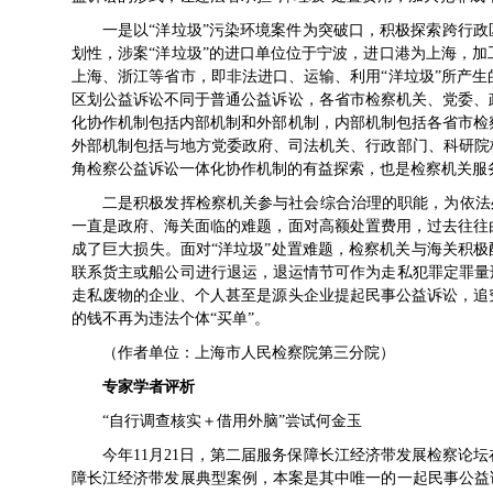
一是以“洋垃圾”污染环境案件为突破口，积极探索跨行政
划性，涉案“洋垃圾”的进口单位位于宁波，进口港为上海，
上海、浙江等省市，即非法进口、运输、利用“洋垃圾”所产
区划公益诉讼不同于普通公益诉讼，各省市检察机关、党委、
化协作机制包括内部机制和外部机制，内部机制包括各省市检
外部机制包括与地方党委政府、司法机关、行政部门、科研院
角检察公益诉讼一体化协作机制的有益探索，也是检察机关服
二是积极发挥检察机关参与社会综合治理的职能，为依法处
一直是政府、海关面临的难题，面对高额处置费用，过去往往
成了巨大损失。面对“洋垃圾”处置难题，检察机关与海关积极
联系货主或船公司进行退运，退运情节可作为走私犯罪定罪量
走私废物的企业、个人甚至是源头企业提起民事公益诉讼，追
的钱不再为违法个体“买单”。
（作者单位：上海市人民检察院第三分院）
专家学者评析
“自行调查核实＋借用外脑”尝试
何金玉
今年11月21日，第二届服务保障长江经济带发展检察论
障长江经济带发展典型案例，本案是其中唯一的一起民事公益