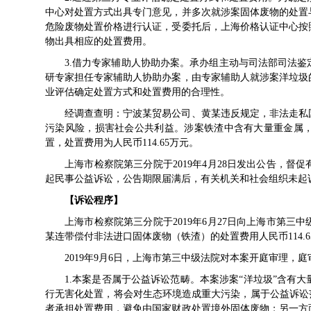
中心对处置方式出具专门意见，并多次就涉案固体废物的处置
危险废物处置价格进行认证，受委托后，上海价格认证中心按
物出具相应的处置费用。
3.借力专家辅助人协助办案。承办组主动与司法部司法
研专家担任专家辅助人协助办案，由专家辅助人就涉案洋垃圾
业评估确定处置方式和处置费用的合理性。
经调查查明：宁波某贸易公司、黄某违反规定，非法走私
污染风险，损害社会公共利益。涉案铁渣中含有大量重金属
置，处置费用为人民币114.65万元。
上海市检察院第三分院于2019年4月28日发出公告，督
起民事公益诉讼，公告期限届满后，有关机关和社会组织未起
【诉讼程序】
上海市检察院第三分院于2019年6月27日向上海市第
某连带偿付非法进口固体废物（铁渣）的处置费用人民币114.6
2019年9月6日，上海市第三中级法院对本案开庭审理，
1.本案是否属于公益诉讼范畴。本案涉案“洋垃圾”含有
行无害化处置，将会对生态环境造成重大污染，属于公益诉讼
者承担处置费用，避免由国家财政处置境外固体废物；另一方