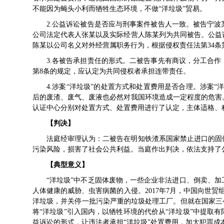
不能因为蝇头小利而牺牲生态环境，不做“洋垃圾”贸易。
2.公益诉讼被告是否应与刑事案件被告人一致。被告宁
公司法定代表人张某以及实际经营人陈某列为共同被告。公益
陈某以公司名义对外经营属职务行为，根据侵权责任法第34条
3.各被告承担责任的形式。二被告事先有商议，分工合
第8条的规定，应认定为共同侵权者承担连带责任。
4.涉案“洋垃圾”的处置方式和处置费用是否合理。涉案
后的废渣、废气、废液也必然对我国环境造成一定程度的危害
认证中心分别对处置方式、处置费用进行了认定，主体适格、
【判决】
法庭经审理认为：二被告在明知铁渣系国家禁止进口的固
污染风险，损害了社会公共利益。当庭作出判决，依法支持了
【典型意义】
“洋垃圾”中不乏固体废物，一些企业非法进口、倒卖、
人体健康的威胁、虫害病菌的入侵。2017年7月，中国向世贸组
洋垃圾，并关停一批污染严重的垃圾处理工厂。但就在国家三
将“洋垃圾”引入国内，以牺牲环境的代价从“洋垃圾”中提取
益诉讼的形式，让违法者承担“洋垃圾”处置费用，加大犯罪成