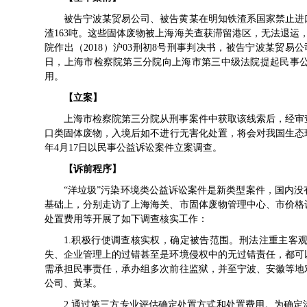
被告宁波某贸易公司、被告黄某在明知铁渣系国家禁止进
渣163吨。这些固体废物被上海海关查获滞留港区，无法退运，
院作出（2018）沪03刑初8号刑事判决书，被告宁波某贸易公
日，上海市检察院第三分院向上海市第三中级法院提起民事
用。
【立案】
上海市检察院第三分院从刑事案件中获取该线索后，经审
口类固体废物，入境后如不进行无害化处置，将会对我国生态环
年4月17日以民事公益诉讼案件立案调查。
【诉前程序】
“洋垃圾”污染环境类公益诉讼案件是新类型案件，国内
基础上，分别走访了上海海关、市固体废物管理中心、市价格
处置费用等开展了如下调查核实工作：
1.积极行使调查核实权，确定被告范围。刑法注重主客
失、企业管理上的过错甚至是环境侵权中的无过错责任，都可
需承担民事责任，承办组多次前往监狱，并至宁波、安徽等地
公司、黄某。
2.通过第三方专业评估确定处置方式和处置费用。为确