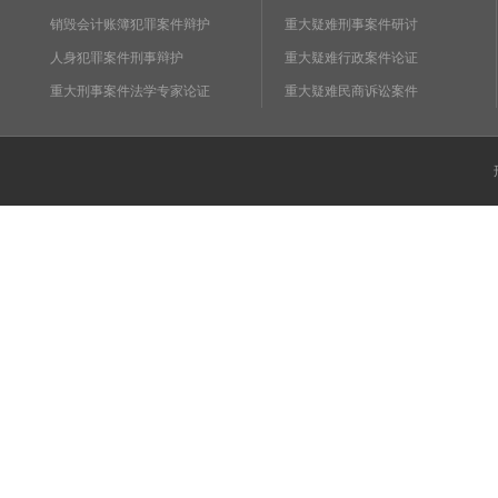
销毁会计账簿犯罪案件辩护
重大疑难刑事案件研讨
人身犯罪案件刑事辩护
重大疑难行政案件论证
重大刑事案件法学专家论证
重大疑难民商诉讼案件