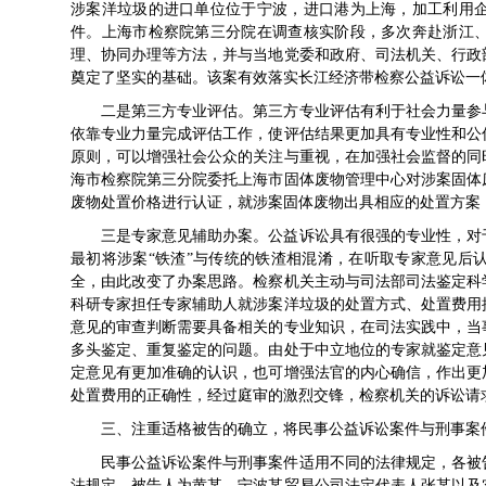
涉案洋垃圾的进口单位位于宁波，进口港为上海，加工利用
件。上海市检察院第三分院在调查核实阶段，多次奔赴浙江
理、协同办理等方法，并与当地党委和政府、司法机关、行政
奠定了坚实的基础。该案有效落实长江经济带检察公益诉讼一
二是第三方专业评估。第三方专业评估有利于社会力量参
依靠专业力量完成评估工作，使评估结果更加具有专业性和公
原则，可以增强社会公众的关注与重视，在加强社会监督的同
海市检察院第三分院委托上海市固体废物管理中心对涉案固体
废物处置价格进行认证，就涉案固体废物出具相应的处置方案
三是专家意见辅助办案。公益诉讼具有很强的专业性，对
最初将涉案“铁渣”与传统的铁渣相混淆，在听取专家意见后
全，由此改变了办案思路。检察机关主动与司法部司法鉴定科
科研专家担任专家辅助人就涉案洋垃圾的处置方式、处置费用
意见的审查判断需要具备相关的专业知识，在司法实践中，当
多头鉴定、重复鉴定的问题。由处于中立地位的专家就鉴定意
定意见有更加准确的认识，也可增强法官的内心确信，作出更
处置费用的正确性，经过庭审的激烈交锋，检察机关的诉讼请
三、注重适格被告的确立，将民事公益诉讼案件与刑事案
民事公益诉讼案件与刑事案件适用不同的法律规定，各被
法规定，被告人为黄某，宁波某贸易公司法定代表人张某以及