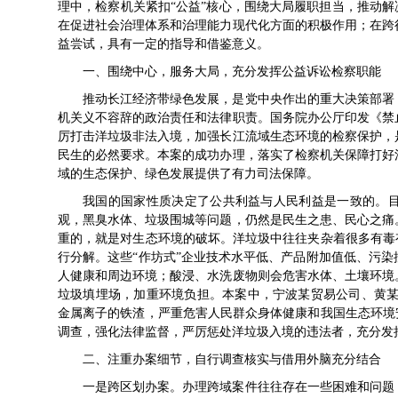
理中，检察机关紧扣“公益”核心，围绕大局履职担当，推动解
在促进社会治理体系和治理能力现代化方面的积极作用；在跨
益尝试，具有一定的指导和借鉴意义。
一、围绕中心，服务大局，充分发挥公益诉讼检察职能
推动长江经济带绿色发展，是党中央作出的重大决策部署
机关义不容辞的政治责任和法律职责。国务院办公厅印发《禁
厉打击洋垃圾非法入境，加强长江流域生态环境的检察保护，
民生的必然要求。本案的成功办理，落实了检察机关保障打好
域的生态保护、绿色发展提供了有力司法保障。
我国的国家性质决定了公共利益与人民利益是一致的。
观，黑臭水体、垃圾围城等问题，仍然是民生之患、民心之痛
重的，就是对生态环境的破坏。洋垃圾中往往夹杂着很多有毒
行分解。这些“作坊式”企业技术水平低、产品附加值低、污
人健康和周边环境；酸浸、水洗废物则会危害水体、土壤环境
垃圾填埋场，加重环境负担。本案中，宁波某贸易公司、黄某为
金属离子的铁渣，严重危害人民群众身体健康和我国生态环境
调查，强化法律监督，严厉惩处洋垃圾入境的违法者，充分发
二、注重办案细节，自行调查核实与借用外脑充分结合
一是跨区划办案。办理跨域案件往往存在一些困难和问题