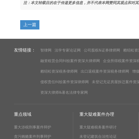
注：本文转载目的在于传递更多信息，并不代表本网赞同其观点和对其
上一篇
友情链接：
智律网
法学专家论证网
公司股权&证券律师网
赖绍松资
融资租赁合同纠纷案件资深大律师网
企业所得税案件资深
赖绍松资深税务律师网
出口退税案件资深税务律师网
增
侵权责任纠纷案件资深律师网
未登记无证房屋拆迁案件资
资深大律师&著名法律专家网
重点领域
重大疑难案件办理
重大涉税刑事案件辩护
重大疑难税务案件研讨
贪污贿赂案件刑事辩护
未登记建筑合法性论证