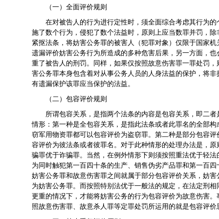
（一）全面评价规则
在对被告人的行为进行定性时，须全面综合考虑其行为的
施了数个行为，侵犯了数个法益时，原则上应当数罪并罚，除
紧抠法条，将妨害公务罪的被害人（犯罪对象）仅限于国家机
遗漏评价妨害公务行为所造成的多种危害后果，另一方面，也
重了被告人的刑罚。同样，如果仅按照故意伤害罪一罪处罚，
害公务罪本身包含着对从事公务人员的人身法益的保护，将非
有遗漏保护该罪应当保护的法益。
（二）包容评价规则
所谓包容关系，是指两个法条的内容是包容关系，即二者是
情形：第一种是全包容关系，是指此法条或者此罪名的全部构
窃军用物资罪都可以包容评价为盗窃罪。第二种是部分包容评
容评价为彼法条或者彼罪名。对于此种情形的处理办法是，原
骗罪优于诈骗罪。当然，在例外情形下则须按照重法优于轻法
为同时触犯第一百四十条的生产、销售伪劣产品罪和第一百四
妨害公务罪和故意伤害罪之间就属于部分包容评价关系，妨害
为妨害公务罪。而按照特别法优于一般法的规定，在法定刑相
更重的情况下，才能将妨害公务的行为包容评价为故意伤害。
照故意伤害罪、故意杀人罪等定罪处罚所运用的就是包容评价