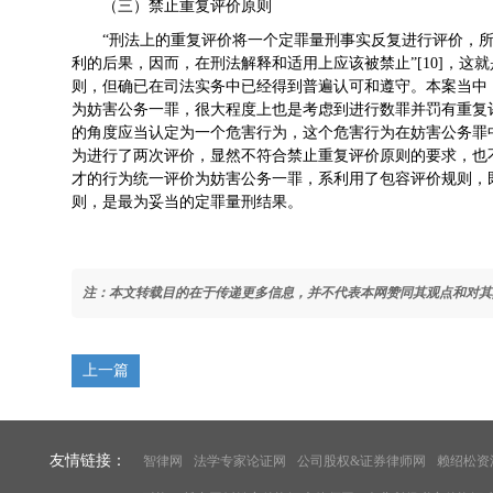
（三）禁止重复评价原则
“刑法上的重复评价将一个定罪量刑事实反复进行评价，
利的后果，因而，在刑法解释和适用上应该被禁止”[10]，
则，但确已在司法实务中已经得到普遍认可和遵守。本案当中
为妨害公务一罪，很大程度上也是考虑到进行数罪并罚有重复
的角度应当认定为一个危害行为，这个危害行为在妨害公务罪
为进行了两次评价，显然不符合禁止重复评价原则的要求，也
才的行为统一评价为妨害公务一罪，系利用了包容评价规则，
则，是最为妥当的定罪量刑结果。
注：本文转载目的在于传递更多信息，并不代表本网赞同其观点和对其
上一篇
友情链接：
智律网
法学专家论证网
公司股权&证券律师网
赖绍松资