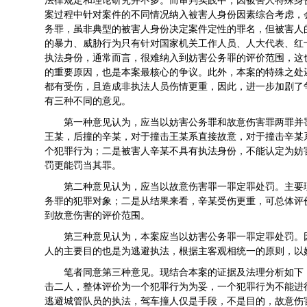
法律规定和理论研究并不多。而审判实践中，因被害人特殊身
案过程中针对案件的不同情况纳入被害人身份因素综合考虑，会
务罪，虽非典型的被害人身份决定案件定性的罪名，但被害人
的暴力、威胁行为只有针对国家机关工作人员、人大代表、红
执法身份，通常而言，很难纳入到妨害公务罪的评价范围，这
的重要原因，也是本案最核心的争议。此外，本案的特殊之处
都有受伤，且造成非执法人员伤情更重，因此，进一步加剧了
有三种不同的意见。
第一种意见认为，应当以妨害公务罪和故意伤害罪两罪并
王某，后撞的辛某，对于撞击王某系直接故意，对于撞击辛某
个犯罪行为；二是被害人辛某不具有执法身份，不能认定为妨
罚更能罚当其罪。
第二种意见认为，应当以故意伤害罪一罪定罪处罚。主要
务罪的犯罪对象；二是从结果来看，辛某受伤更重，可总体评
到故意伤害的评价范围。
第三种意见认为，本案应当以妨害公务罪一罪定罪处罚。
人的主要目的也是为逃避执法，根据主客观相统一的原则，以
笔者同意第三种意见。现结合本案的证据及法理分析如下
击二人，整体评价为一个犯罪行为为妥，一个犯罪行为不能进
逃避城管队员的执法，驾车撞人仅是手段，不是目的，故意伤