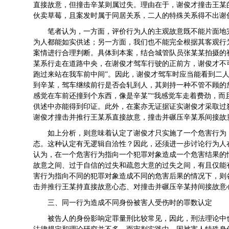
直接故意，但撞击辛某则属过失。理由在于，谢俊才撞击王某
伙卖草莓，且案发时属于同居关系，二人的特殊关系得不出谢
笔者认为，一方面，评价行为人的主观故意既不能片面地
为人都能如实供述；另一方面，我们也不能完全根据其客观行
案情进行合理判断。具体到本案，结合城管队员张某某拍摄的
某系行走在道路中央，在谢俊才驾车行驶的正前方，谢俊才不
跑过来站在我车前中间”。因此，谢俊才驾车时应当能看到二
到辛某，驾车继续前行是否会轧到人，其则持一种不管不顾的
感觉在车前还撞到个东西，像是辛某”“我感觉车走着费劲，而
供述中亦能得到印证。此外，在案亦无证据证实谢俊才采取过
谢俊才撞击并推行王某系直接故意，撞击并碾压辛某系间接故
如上分析，则意味着认定了谢俊才只实施了一个危害行为
态。这种认定有无逻辑自洽性？因此，还须进一步讨论行为人
认为，在一个危害行为指向一个犯罪对象造成一个危害结果的
故意之间、过于自信的过失和疏忽大意的过失之间，有且仅能
害行为指向不同的犯罪对象造成不同的危害后果的情况下，则
击并推行王某持直接故意心态、对撞击并碾压辛某持间接故意
三、同一行为造成不同身份被害人受伤时的罪数认定
被告人的身份影响定罪量刑比较常见，因此，刑法理论中