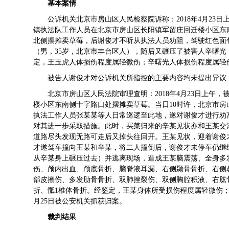
基本案情
公诉机关北京市房山区人民检察院诉称：2018年4月23
镇执法队工作人员在北京市房山区长阳镇军留庄回迁楼小区东
北侧摆摊卖草莓，后谢俊才不听从执法人员劝阻，驾驶红色面包车
（男，35岁，北京市丰台区人），随后又碾压了被害人辛曙光
定，王玉虎人体损伤程度属轻微伤；辛曙光人体损伤程度属轻伤一
被告人谢俊才对公诉机关所指控的主要内容均未提出异议
北京市房山区人民法院审理查明：2018年4月23日上午
楼小区东南侧十字路口处摆摊卖草莓。当日10时许，北京市
执法工作人员张某某等人日常巡逻至此地，遂对谢俊才进行劝
对其进一步采取措施。此时，买菜归来的辛某见状亦和王某交涉
道路尽头发现无路可走后又掉头往回开。王某见状，迎着谢俊
才遂驾车撞向王某和辛某，将二人撞倒后，谢俊才未停车仍继
从辛某身上碾压过去）并逃离现场，造成王某脑震荡、全身多
伤、颅内出血、颅底骨折、脑脊液耳漏、右侧颞骨骨折、右侧
部皮擦伤、多发肋骨骨折、双肺挫裂伤、双侧胸腔积液、右肱
折、骶1椎体骨折。经鉴定，王某身体所受损伤程度属轻微伤；
月25日被公安机关抓获归案。
裁判结果