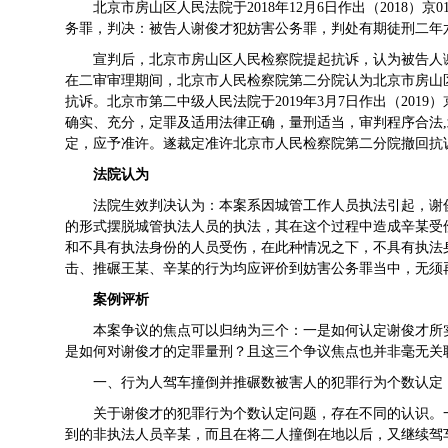
北京市房山区人民法院于2018年12月6日作出（2018）
务罪，判决：被告人谢俊才犯妨害公务罪，判处有期徒刑二年
宣判后，北京市房山区人民检察院提起抗诉，认为被告人
在二审审理期间，北京市人民检察院第二分院认为北京市房山
抗诉。北京市第二中级人民法院于2019年3月7日作出（2019
确实、充分，定罪及适用法律正确，量刑适当，审判程序合法
定，应予准许。遂裁定准许北京市人民检察院第二分院撤回抗
法院认为
法院生效判决认为：本案系因城管工作人员执法引起，谢
的形式摆脱城管执法人员的执法，其在这个过程中造成辛某受
和不具有执法身份的人员受伤，在此种情况之下，不具有执法
击、推碾王某、辛某的行为均应评价到妨害公务罪当中，无须
案例评析
本案争议的焦点可以归纳为三个：一是如何认定谢俊才所
是如何对谢俊才的定罪量刑？且这三个争议焦点也并非毫无关
一、行为人驾车撞倒并推碾数被害人的犯罪行为个数认定
关于谢俊才的犯罪行为个数认定问题，存在不同的认识。
到的非执法人员辛某，而且在将二人撞倒在地以后，又继续驾