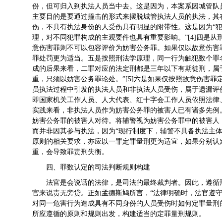
份，但可归入到执法人员当中去。这是因为，本案系因城管队
主要目的是要通过撞击的形式来摆脱城管执法人员的执法，其
伤，不具有执法身份的人受伤具有明显的附带性。这是因为“
理，对不同犯罪构成的主观要件也具有重要影响。”[4]四是
意伤害罪则不可以包容评价为妨害公务罪。如果仅以故意伤害
罪处罚更为适当。五是按照刑法学原理，同一行为触犯数个罪
成的后果来看，二罪对应的法定刑都是三年以下有期徒刑，属
重，只须以妨害公务罪论处。”[5]六是如果仅按照故意伤害
员执法过程中引发的执法人员和非执法人员受伤，属于遗漏评
即国家机关工作人员、人大代表、红十字会工作人员依照法律、
实践来看，非执法人员作为妨害公务罪的被害人已有诸多先例
妨害公务罪的被害人对待。将辅警视为妨害公务罪中的被害人
而并非因其参与执法，因为“现行制度下，辅警不具备执法主体资
原则的相关要求，亦应以一罪定罪量刑更为适宜，如果分别认
重，会导致罪责刑失衡。
四、罪数认定的司法判断规则构建
法官是会说话的法律，是司法的最终裁判者。因此，遵循
官来说责无旁贷。正如孟德斯鸠所言，“法律明确时，法官遵守
对同一危害行为造成具有不同身份的人员受伤时如何定罪量刑
所应遵循的原则和规则出发，构建适当的定罪量刑规则。