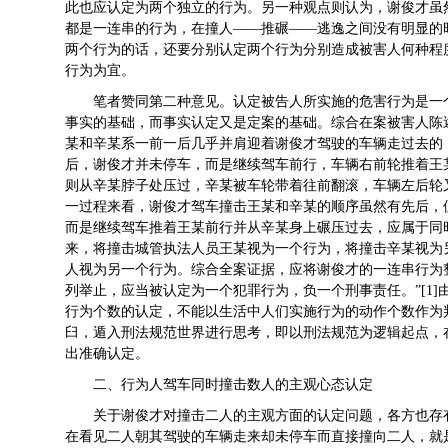
此也应认定为两个独立的行为。另一种观点则认为，谢俊才虽
都是一连串的行为，在撞人——推碾——逃逸之间没有明显的
两个行为的话，还要分别认定两个行为分别造成被害人何种程
行为为宜。
笔者赞同第二种意见。认定被告人所实施的危害行为是一
事实的基础，而事实认定又是定案的基础。综合在案被害人陈
某和辛某系一前一后几乎并肩迎着谢俊才驾驶的车辆走过去的
后，谢俊才并未停车，而是继续驾车前行，车辆右前轮推着王
则从辛某脖子处压过，辛某被车轮带着往前翻滚，车辆左后轮
一过程来看，谢俊才驾车撞击王某和辛某的顺序虽然有先后，
而是继续驾车推着王某前行并从辛某身上碾压过去，应属于同
来，将撞击城管执法人员王某视为一个行为，将撞击辛某视为
人视为另一个行为。综合全案证据，应将谢俊才的一连串行为
列举止，应当被认定为一个犯罪行为，负一个刑事责任。”[1
行为个数的认定，不能以生活中人们实施行为的动作个数作为
臼，遁入刑法规范世界进行思考，即以刑法规范为逻辑起点，在
出准确认定。
二、行为人驾车同时撞击数人的主观心态认定
关于谢俊才对撞击二人的主观方面的认定问题，各方也存
在看见二人朝其驾驶的车辆走来却未停车而直接撞向二人，就