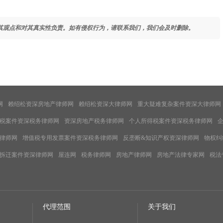
其观点和对其真实性负责。如有侵权行为，请联系我们，我们会及时删除。
网
赖绍松资深房地产律师网
赖绍松资深大律师网
重大疑难复杂案件资深大律师网
税案件资深税务律师网
资深房地产税务律师网
个人所得税案件资深税务律师网
律师网
增值税专用发票案件资深税务律师网
反垄断&知识产权资深律师网
物权纠
拆迁案件资深律师网
屋连网
税务律师网
房地产律师网
房地产法律专家网
税法
代理范围
关于我们