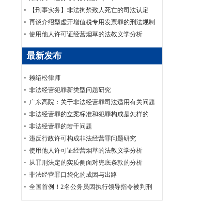
【刑事实务】非法拘禁致人死亡的司法认定
再谈介绍型虚开增值税专用发票罪的刑法规制
使用他人许可证经营烟草的法教义学分析
最新发布
赖绍松律师
非法经营犯罪新类型问题研究
广东高院：关于非法经营罪司法适用有关问题
的调研报告
非法经营罪的立案标准和犯罪构成是怎样的
非法经营罪的若干问题
违反行政许可构成非法经营罪问题研究
使用他人许可证经营烟草的法教义学分析
从罪刑法定的实质侧面对兜底条款的分析——
以非法经营罪为例
非法经营罪口袋化的成因与出路
全国首例！2名公务员因执行领导指令被判刑