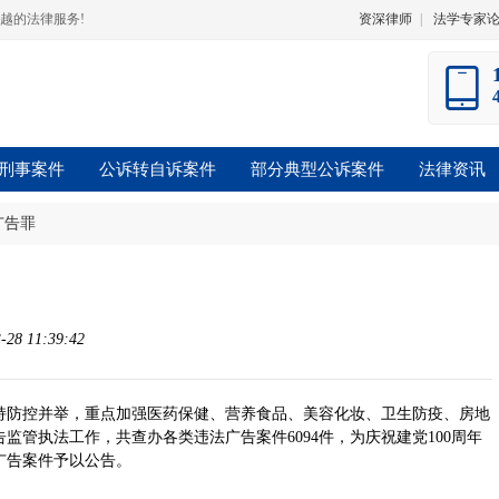
越的法律服务!
资深律师
|
法学专家
刑事案件
公诉转自诉案件
部分典型公诉案件
法律资讯
广告罪
8 11:39:42
坚持防控并举，重点加强医药保健、营养食品、美容化妆、卫生防疫、房地
管执法工作，共查办各类违法广告案件6094件，为庆祝建党100周年
广告案件予以公告。