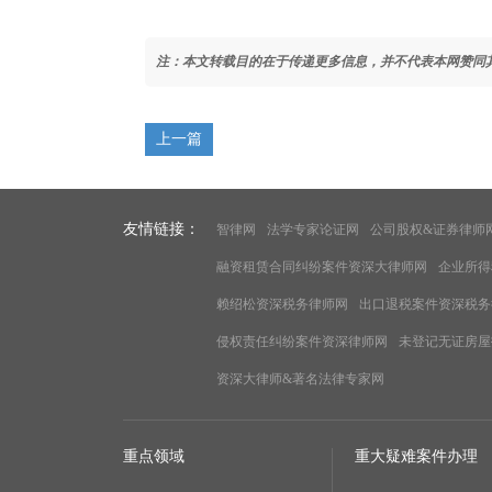
注：本文转载目的在于传递更多信息，并不代表本网赞同
上一篇
友情链接：
智律网
法学专家论证网
公司股权&证券律师
融资租赁合同纠纷案件资深大律师网
企业所得
赖绍松资深税务律师网
出口退税案件资深税务
侵权责任纠纷案件资深律师网
未登记无证房屋
资深大律师&著名法律专家网
重点领域
重大疑难案件办理