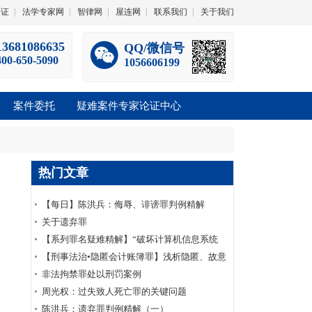
论证
|
法学专家网
|
智律网
|
屋连网
|
联系我们
|
关于我们
13681086635
QQ/微信号
400-650-5090
1056606199
案件委托
疑难案件专家论证中心
热门文章
【每日】陈洪兵：侮辱、诽谤罪判例精解
（一）
关于遗弃罪
【系列罪名疑难精解】“破坏计算机信息系统
罪”十五个常见疑难问题
【刑事法治•隐匿会计账簿罪】浅析隐匿、故意
销毁会计凭证罪之认定
非法拘禁罪处以刑罚案例
周光权：过失致人死亡罪的关键问题
陈洪兵：遗弃罪判例精解（一）