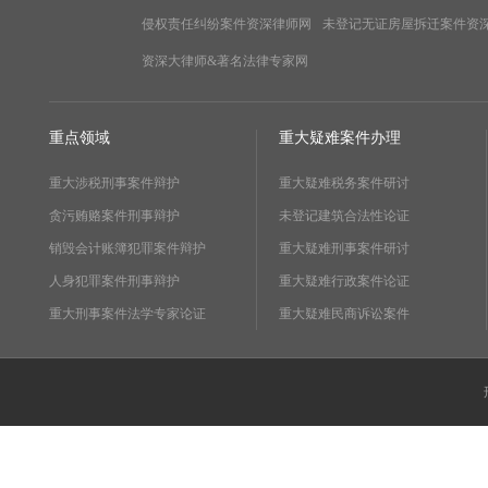
侵权责任纠纷案件资深律师网
未登记无证房屋拆迁案件资
资深大律师&著名法律专家网
重点领域
重大疑难案件办理
重大涉税刑事案件辩护
重大疑难税务案件研讨
贪污贿赂案件刑事辩护
未登记建筑合法性论证
销毁会计账簿犯罪案件辩护
重大疑难刑事案件研讨
人身犯罪案件刑事辩护
重大疑难行政案件论证
重大刑事案件法学专家论证
重大疑难民商诉讼案件