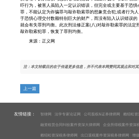
吓行为，被害人虽陷入一定认识错误，但完全或主要基于恐惧
罪，不能认定为诈骗罪与敲诈勒索罪的想象竞合犯;或者行为
于恐惧心理交付数额特别巨大的财产，而没有陷入认识错误的
就会有失罪刑均衡。此次刑法修正案(八)对敲诈勒索罪的法定
敲诈勒索犯罪，恢复了罪刑均衡。
来源：正义网
注：本文转载目的在于传递更多信息，并不代表本网赞同其观点和对其
上一篇
友情链接：
智律网
法学专家论证网
公司股权&证券律师网
赖绍松资
融资租赁合同纠纷案件资深大律师网
企业所得税案件资深
赖绍松资深税务律师网
出口退税案件资深税务律师网
增