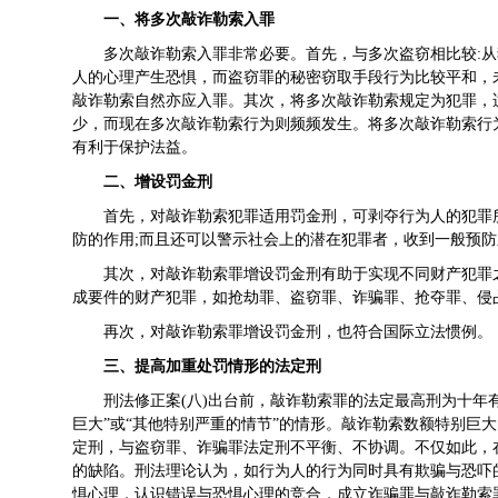
一、将多次敲诈勒索入罪
多次敲诈勒索入罪非常必要。首先，与多次盗窃相比较:
人的心理产生恐惧，而盗窃罪的秘密窃取手段行为比较平和，
敲诈勒索自然亦应入罪。其次，将多次敲诈勒索规定为犯罪，适
少，而现在多次敲诈勒索行为则频频发生。将多次敲诈勒索行
有利于保护法益。
二、增设罚金刑
首先，对敲诈勒索犯罪适用罚金刑，可剥夺行为人的犯罪
防的作用;而且还可以警示社会上的潜在犯罪者，收到一般预
其次，对敲诈勒索罪增设罚金刑有助于实现不同财产犯罪
成要件的财产犯罪，如抢劫罪、盗窃罪、诈骗罪、抢夺罪、侵
再次，对敲诈勒索罪增设罚金刑，也符合国际立法惯例。
三、提高加重处罚情形的法定刑
刑法修正案(八)出台前，敲诈勒索罪的法定最高刑为十年
巨大”或“其他特别严重的情节”的情形。敲诈勒索数额特别巨
定刑，与盗窃罪、诈骗罪法定刑不平衡、不协调。不仅如此，
的缺陷。刑法理论认为，如行为人的行为同时具有欺骗与恐吓
惧心理，认识错误与恐惧心理的竞合，成立诈骗罪与敲诈勒索