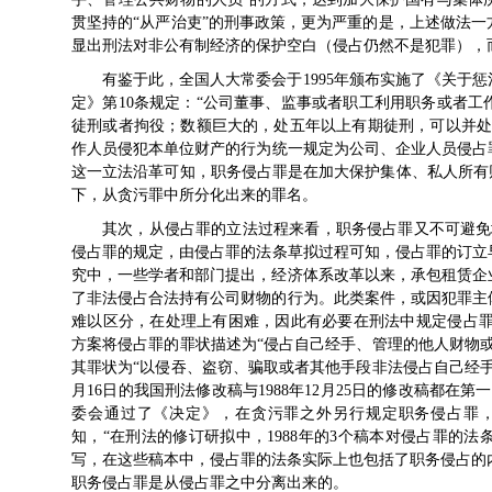
贯坚持的“从严治吏”的刑事政策，更为严重的是，上述做法
显出刑法对非公有制经济的保护空白（侵占仍然不是犯罪），
有鉴于此，全国人大常委会于1995年颁布实施了《关于
定》第10条规定：“公司董事、监事或者职工利用职务或者
徒刑或者拘役；数额巨大的，处五年以上有期徒刑，可以并处
作人员侵犯本单位财产的行为统一规定为公司、企业人员侵占罪
这一立法沿革可知，职务侵占罪是在加大保护集体、私人所有
下，从贪污罪中所分化出来的罪名。
其次，从侵占罪的立法过程来看，职务侵占罪又不可避免
侵占罪的规定，由侵占罪的法条草拟过程可知，侵占罪的订立早
究中，一些学者和部门提出，经济体系改革以来，承包租赁企
了非法侵占合法持有公司财物的行为。此类案件，或因犯罪主
难以区分，在处理上有困难，因此有必要在刑法中规定侵占罪。[
方案将侵占罪的罪状描述为“侵占自己经手、管理的他人财物
其罪状为“以侵吞、盗窃、骗取或者其他手段非法侵占自己经手、
月16日的我国刑法修改稿与1988年12月25日的修改稿都在第
委会通过了《决定》，在贪污罪之外另行规定职务侵占罪
知，“在刑法的修订研拟中，1988年的3个稿本对侵占罪的
写，在这些稿本中，侵占罪的法条实际上也包括了职务侵占的内
职务侵占罪是从侵占罪之中分离出来的。