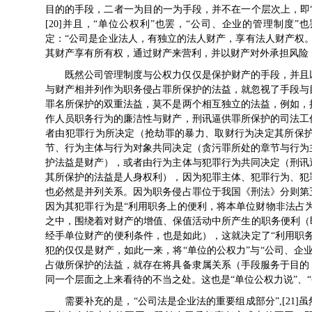
目的的手段，二者一为目的一为手段，并不在一个层次上，即
[20]并且，“单位公权利”也罢，“公司、企业的管理制度
定：“公司是企业法人，有独立的法人财产，享有法人财产权
其财产享有所有权，通过财产来营利，并以财产对外承担风险
既然公司管理制度与公权力仅仅是保护财产的手段，并且
与财产相并列作为职务侵占罪所保护的法益，就忽视了手段与
罪名所保护的双重法益，莫不是两个相互独立的法益，例如，
作人员职务行为的廉洁性与财产，刑讯逼供罪所保护的司法工
者由犯罪行为所决定（抢劫罪的暴力、取财行为决定其所保
节、行为主体与行为对象共同决定（贪污罪所处的章节与行为
护法益是财产），或者由行为主体与犯罪行为共同决定（刑讯
其所保护的法益是人身权利），因为犯罪主体、犯罪行为、犯
也必然是并列关系。因为职务侵占罪位于我国《刑法》分则第
因为其犯罪行为是“利用职务上的便利，将本单位财物非法占为
之中，围绕着对财产的增值、保值活动中所产生的职务便利（
经手单位财产的便利条件，也是如此），这就决定了“利用职
犯的仅仅是财产，如此一来，将“单位的公权力”与“公司、企
占做所保护的法益，就存在将具备隶属关系（手段服务于目的
同一个层面之上来看待的不当之处。这也是“单位公权力说”、
需要补充的是，“公司法是企业法的重要组成部分”,[21