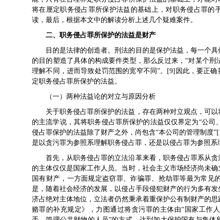
将在厘定职务侵占罪所保护法益的基础上，对职务侵占罪的手
读，最后，根据本文中的解读分析上述几个疑难案件。
二、职务侵占罪所保护的法益是财产
目的是法律的创造者。刑法的目的是保护法益，每一个具
的目的塑造了具体的构成要件类型，那么反过来，“对某个刑
理解不同，进而导致处罚范围的宽窄不同”。[9]因此，要正
定职务侵占罪所保护的法益。
（一）两种法益论的对立与原因分析
关于职务侵占罪所保护的法益，存在两种对立观点，可以
的主流学说，其将职务侵占罪所保护的法益仅仅界定为“公司、
侵占罪保护的法益除了财产之外，尚包含“本公司的管理制度”[1
是以贪污罪为参照系理解职务侵占罪，还是以侵占罪为参照系
首先，从职务侵占罪的立法沿革来看，职务侵占罪系从贪污
的主体仅仅是国家工作人员。当时，社会主义市场经济尚未确
国有财产，一方面规定盗窃罪、诈骗罪、抢劫罪等最为常见
是，随着社会经济的发展，以侵占手段侵犯财产的行为多有发
济占绝对主体地位，立法者仍然秉承着重保护公有制财产的思路
赂罪的补充规定》，力图通过将贪污罪的主体由“国家工作人
手、管理公共财物的人员”的方式，达到加大保护国有与集体