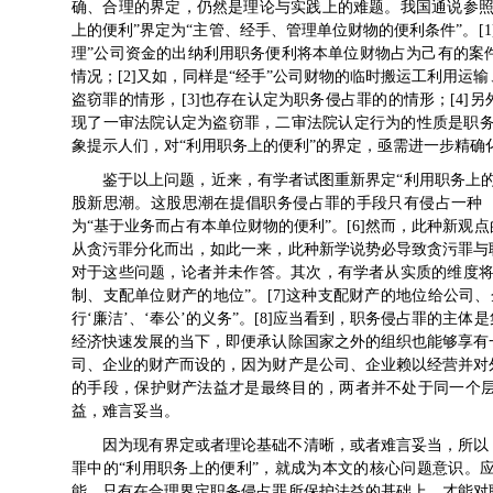
确、合理的界定，仍然是理论与实践上的难题。我国通说参照
上的便利”界定为“主管、经手、管理单位财物的便利条件”。[
理”公司资金的出纳利用职务便利将本单位财物占为己有的案
情况；[2]又如，同样是“经手”公司财物的临时搬运工利用
盗窃罪的情形，[3]也存在认定为职务侵占罪的的情形；[4]
现了一审法院认定为盗窃罪，二审法院认定行为的性质是职务
象提示人们，对“利用职务上的便利”的界定，亟需进一步精确
鉴于以上问题，近来，有学者试图重新界定“利用职务上
股新思潮。这股思潮在提倡职务侵占罪的手段只有侵占一种（
为“基于业务而占有本单位财物的便利”。[6]然而，此种新
从贪污罪分化而出，如此一来，此种新学说势必导致贪污罪与
对于这些问题，论者并未作答。其次，有学者从实质的维度将
制、支配单位财产的地位”。[7]这种支配财产的地位给公司
行‘廉洁’、‘奉公’的义务”。[8]应当看到，职务侵占罪的
经济快速发展的当下，即便承认除国家之外的组织也能够享有
司、企业的财产而设的，因为财产是公司、企业赖以经营并对
的手段，保护财产法益才是最终目的，两者并不处于同一个
益，难言妥当。
因为现有界定或者理论基础不清晰，或者难言妥当，所以
罪中的“利用职务上的便利”，就成为本文的核心问题意识。
能，只有在合理界定职务侵占罪所保护法益的基础上，才能对