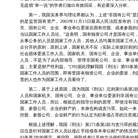
见提倡“单一说”的学者们做出有效回应，有必要深入分析。
第一，我国实务界与理论界都认为，上述“非国有公司”是
的是监管国有资产。2003年11月13日最高人民法院发布
关、国有公司、企业、事业单位委派在国有控股、或者参股的
当以国家工作人员论。”这表明，国有独资公司才是国有公司
从事公务的人员是国家工作人员，其他人员均属非国家工作人员
企分开的原则，原则上讲，国家机关不应（实际上依据目前的
社会团体委派工作人员。国家机关、国有公司、企业、事业单
人员，不是为了从内部领导、管理非国有公司、企业、事业
益，主要是财产性利益。”[39]据此理解我国《刑法》第93
国家工作人员的范围，即将受国有独资公司、企业的委派，到
责的人也作为国家工作人员看待了。
第二，基于上述原因，因为我国《刑法》总则第93条第2
人员和国家机关、国有公司、企业、事业单位委派到非国有公
国家工作人员，所以，根据总则指导分则的原理，即使没有我国
股、参股公司、企业的财产的，本身也构成贪污罪。如此一来
控股、参股公司、企业财产的行为认定为职务侵占罪的注意规
根据上述理解，我国《刑法》第271条第2款与贪污罪的规
仅仅是针对国家工作人员以侵占手段侵吞本单位财产的情况所
93条第2款的规定，将窃取、骗取或者以其他方法侵犯国有控