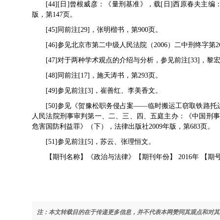
[44][日]曾根威彦：《量刑基准》，载[日]西原春夫主
版，第147页。
[45]同前注[29]，张明楷书，第900页。
[46]参见北京市第二中级人民法院（2006）二中刑终字第
[47]对于两种学术观点的介绍与分析，参见前注[33]，黎
[48]同前注[17]，施天涛书，第293页。
[49]参见前注[3]，崔善红、李美香文。
[50]参见《贺豫松职务侵占案——临时搬运工窃取铁路
人民法院刑事审判第一、二、三、四、五庭主办：《中国刑事审
危害国防利益罪》（下），法律出版社2009年版，第683页。
[51]参见前注[5]，苏云、张理恒文。
【期刊名称】《政治与法律》【期刊年份】 2016年 【期号
注：本文转载目的在于传递更多信息，并不代表本网赞同其观点和对其