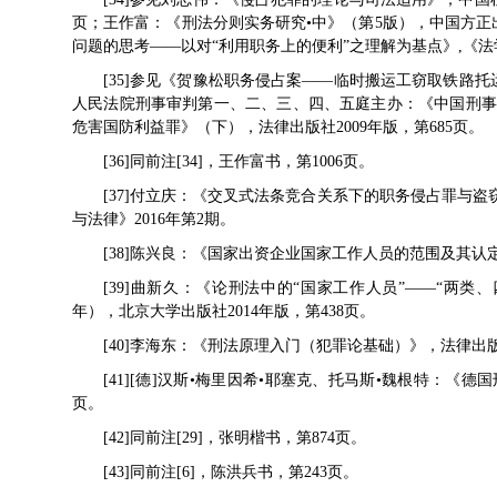
页；王作富：《刑法分则实务研究•中》（第5版），中国方正出
问题的思考——以对“利用职务上的便利”之理解为基点》,《法学
[35]参见《贺豫松职务侵占案——临时搬运工窃取铁路
人民法院刑事审判第一、二、三、四、五庭主办：《中国刑事审
危害国防利益罪》（下），法律出版社2009年版，第685页。
[36]同前注[34]，王作富书，第1006页。
[37]付立庆：《交叉式法条竞合关系下的职务侵占罪与
与法律》2016年第2期。
[38]陈兴良：《国家出资企业国家工作人员的范围及其认定
[39]曲新久：《论刑法中的“国家工作人员”——“两类、
年），北京大学出版社2014年版，第438页。
[40]李海东：《刑法原理入门（犯罪论基础）》，法律出版社
[41][德]汉斯•梅里因希•耶塞克、托马斯•魏根特：《德
页。
[42]同前注[29]，张明楷书，第874页。
[43]同前注[6]，陈洪兵书，第243页。