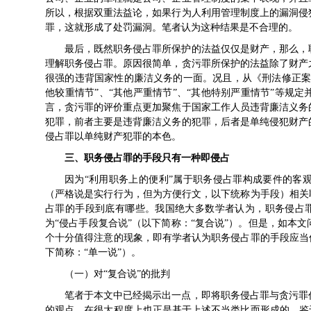
所以，根据双重法益论，如果行为人利用管理制度上的漏洞侵
罪，这就形成了处罚漏洞。笔者认为这种结果是不合理的。
最后，既然职务侵占罪所保护的法益仅仅是财产，那么，
理解职务侵占罪。原因很简单，贪污罪所保护的法益除了财产
很强的违背国家性的廉洁义务的一面。况且，从《刑法修正案
他较重情节”、“其他严重情节”、“其他特别严重情节”等规
言，贪污罪的评价重点更加聚焦于国家工作人员违背廉洁义务
犯罪，前者主要是违背廉洁义务的犯罪，后者是单纯侵犯财产
侵占罪以单纯财产犯罪的本色。
三、职务侵占罪的手段只有一种即侵占
因为“利用职务上的便利”属于职务侵占罪构成要件的客
（严格说是实行行为，但为方便行文，以下统称为手段）相关
占罪的手段到底有哪些。我国绝大多数学者认为，职务侵占罪
为“侵占手段复合说”（以下简称：“复合说”）。但是，如本
个十分值得注意的现象，即有学者认为职务侵占罪的手段应当
下简称：“单一说”）。
（一）对“复合说”的批判
笔者于本文中已经揭示出一点，即将职务侵占罪与贪污罪
的观点，在很大程度上也正是基于上述不当类比而形成的，鉴