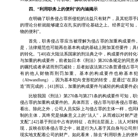
四、“利用职务上的便利”的内涵揭示
在明确了职务侵占罪所侵犯的法益只有财产，及其犯罪手
的理论分析就能够建立在扎实的理论基础之上。经界定可知，
物的便利”。
首先，职务侵占罪应当被理解为侵占罪的加重构成要件
是，法律规范也可能再在基本构成的基础上附加某些要件；具
的转化。”[40]在大陆法系国家的刑法典之中，构成要件的
与加重的构成要件，前者如日本《刑法》第202条规定的同意
的嘱托或者承诺而刑罚减轻；后者如该法第252条普通侵占罪
有的他人财物而刑罚加重。基本的构成要件也称基本犯（Gr
（Abwandlung），因为基本犯向变形犯的转变，是通过
造”而完成的，[41]所以，加重的构成要件与减轻的构成要
比较我国《刑法》第270条与第271条的构成要件可知，
侵占罪的加重构成要件的。具体而言，侵占罪与职务侵占罪都
看出。除此之外，公司人员实际上与侵占罪的主体一样，也同
制的主体，其终究是抽象意义上的“法人”，从而难以对财产
支配”,[42]基于刑法中占有的特征，在刑法层面上，法人
现，反映在职务侵占罪之中，就是行为人基于其自身与公司所
现实地支配着公司的财产。如此看来，除去“利用职务上的便