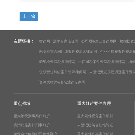
上一篇
友情链接：
智律网
法学专家论证网
公司股权&证券律师网
赖绍松资
融资租赁合同纠纷案件资深大律师网
企业所得税案件资深
赖绍松资深税务律师网
出口退税案件资深税务律师网
增
侵权责任纠纷案件资深律师网
未登记无证房屋拆迁案件资
资深大律师&著名法律专家网
重点领域
重大疑难案件办理
重大涉税刑事案件辩护
重大疑难税务案件研讨
贪污贿赂案件刑事辩护
未登记建筑合法性论证
销毁会计账簿犯罪案件辩护
重大疑难刑事案件研讨