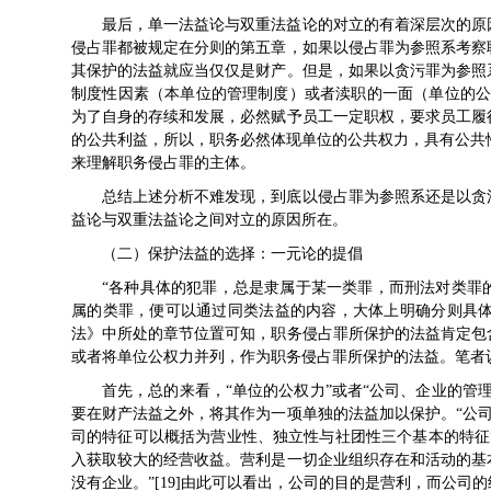
最后，单一法益论与双重法益论的对立的有着深层次的原因
侵占罪都被规定在分则的第五章，如果以侵占罪为参照系考察
其保护的法益就应当仅仅是财产。但是，如果以贪污罪为参照
制度性因素（本单位的管理制度）或者渎职的一面（单位的公
为了自身的存续和发展，必然赋予员工一定职权，要求员工履
的公共利益，所以，职务必然体现单位的公共权力，具有公共性
来理解职务侵占罪的主体。
总结上述分析不难发现，到底以侵占罪为参照系还是以贪
益论与双重法益论之间对立的原因所在。
（二）保护法益的选择：一元论的提倡
“各种具体的犯罪，总是隶属于某一类罪，而刑法对类罪
属的类罪，便可以通过同类法益的内容，大体上明确分则具体条
法》中所处的章节位置可知，职务侵占罪所保护的法益肯定包
或者将单位公权力并列，作为职务侵占罪所保护的法益。笔者
首先，总的来看，“单位的公权力”或者“公司、企业的管
要在财产法益之外，将其作为一项单独的法益加以保护。“公司是
司的特征可以概括为营业性、独立性与社团性三个基本的特征”
入获取较大的经营收益。营利是一切企业组织存在和活动的基
没有企业。”[19]由此可以看出，公司的目的是营利，而公