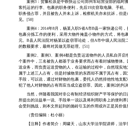
案例3：贺豫松原是中铁快运公司郑州车站营业部的临时搬运工
客托运的行李、包裹的职务便利，先后19次窃取电脑、手机、
职务侵占罪，并且被告人并未上诉，检察机关亦未抗诉，但是
见。[50]
案例4：2014年8月，杨某入职S省A市B县一家快递公司，
包裹分拣工作的便利，采用大物件掩盖小物件的方式，将包裹
元。B县人民法院对杨某以盗窃罪论处，但A市中级人民法院
的数额要求，最终对其做无罪处理。[51]
案例2、案例3、案例4都是负责运送物件的人员私自开
个案件中，三名被告人都基于业务要求而占有着封缄物整体。
送业务，而负责运送货物的人，在运输的过程中，自然现实地
属于上述三人占有，但是封缄物里的东西却不属于其占有，因
手段，可以说，通过对财物的包裹，委托人仍然排他性地支配
犯了他人对财物的占有而应当成立盗窃罪。因此，案例2的判决
当然，伴随着我国对非公有制经济组织财产平等保护的日
所提出的法益单一说、手段单一说以及将利用职务上的便利界
会受到挑战，则本文所起到的抛砖引玉的作用或许正是其价值
（责任编辑：杜小丽）
【注释】作者简介：周啸天，山东大学法学院讲师，法学