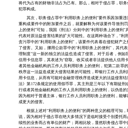
将代为占有的财物非法占为己有。那么，相对于侵占罪，职务
犯罪构成。
其次，职务侵占罪中“利用职务上的便利”要件系因加重违
重构成要件中的附加要件之后，就要解释为何该要件导致刑罚
上的便利”可知，我国《刑法》分则中的“利用职务上的便利
代表对原法益侵害结果的扩大可能性。在这两种场合下，“利
贪污罪中的“利用职务上的便利”，该要件代表着在侵犯财产
了侵害。又如，挪用公款罪中的“利用职务上的便利”，其代
理制度”这一新的独立的法益也造成了侵害。对于后者，例如我
信用卡信息罪，其表述为“窃取、收买或者非法提供他人信用卡
者其他金融机构的工作人员利用职务上的便利，犯第二款罪的
秩序这一法益造成更大侵害结果的可能性，即银行工作人员利
用卡信息，从而有可能对金融管理秩序造成更大的法益侵害结
法》第172条规定的使用假币罪，其主刑是三年以下有期徒刑
行或者其他金融机构的工作人员利用职务上的便利，以伪造的
因为相对于普通主体，银行工作人员利用职务上的便利，能够
成更大的侵害。
根据上述对“利用职务上的便利”的两种意义的梳理可知，
说，因为相对于侵占罪在绝大多情况下是临时接受个别委托而
续性的业务而占有单位的财产；两相比较，显然职务侵占罪中