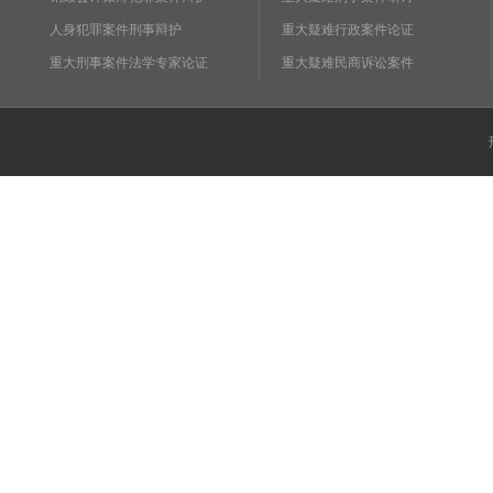
人身犯罪案件刑事辩护
重大疑难行政案件论证
重大刑事案件法学专家论证
重大疑难民商诉讼案件