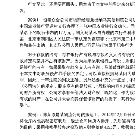
行文至此，还需要再回头，用笔者于本文中的界定来分析
发。
案例1：恒泰众合公司市场部经理兼出纳马某使用该公司
中国农业银行亚运村支行办理了一张中国农业银行金穗卡。同
某名下的银行卡内的17万元，划入马某私自办理的农行金穗
案，北京市朝阳区人民法院一审认定为盗窃罪；北京市第二中
售和兼任出纳，其支取公司人民币17万元的行为属于职务行为，
对于存款的占有，存在银行占有说与存款名义人占有说的对
以肯定马某并不占有该财产。因为如果采取银行占有说，则银
是银行的占有；如果采取存款名义人占有说，马某破坏的就是
于本文中对职务侵占罪手段的界定，可以直接根据马某因为
罪。因此，一审法院的判决正确。另外还要补充的一点是，不
《公司法》的规定，股东享有的是股权，“股权的内容包括获取
司财产所有权，公司才享有全部法人财产权。既如此，作为股
有权的财产，在公司并未委托其保管该财产的前提下，其行为
妥当。
案例2：陈某原是某物流公司的搬运工。2014年12月19
将仓库内包裹秘密窃取后，躲进仓库厕所内拆开，先后盗得5
为目的，采用秘密手段多次窃取他人财物价值4193元，数额较