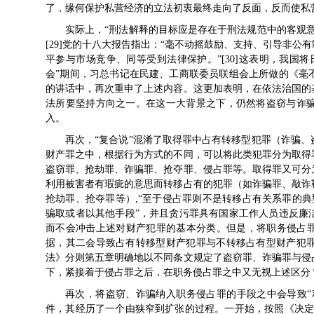
了，缘何保护私营经济的立法初衷最终走向了反面，反而使私
实际上，“刑法解释的目标应是存在于刑法规范中的客观
[29]党的十八大报告指出：“毫不动摇鼓励、支持、引导非
平参与市场竞争、同等受到法律保护。”[30]这表明，我国
会”期间，习总书记在民建、工商联委员联组会上所做的《毫
的讲话中，再次重申了上述内容。这更加表明，在依法治国的
法所要坚持方向之一。在这一大背景之下，仍然将盗窃与诈
入。
再次，“复合说”混淆了取得罪中占有转移型犯罪（诈骗
财产罪之中，根据行为方式的不同，可以将此类犯罪分为取得
盗窃罪、抢劫罪、诈骗罪、抢夺罪、侵占罪等。取得罪又可分
利用被害者有瑕疵的意思而转移占有的犯罪（如诈骗罪、敲诈
抢劫罪、抢夺罪等）,“至于侵占罪则不是转移占有关系罪的典型
骗取或者以其他手段”，并且贪污罪具有国家工作人员违反廉
而不会冲击上述对财产犯罪的基本分类。但是，将职务侵占罪
据，其二会导致占有转移型财产犯罪与不转移占有型财产犯
法》分则第五章明确地以不同条文规定了盗窃罪、诈骗罪与侵
下，紧接着于侵占罪之后，在职务侵占罪之中又无视上述区分
再次，将盗窃、诈骗纳入职务侵占罪的手段之中会导致“
件，其经历了一个由狭窄到扩张的过程。一开始，按照《决定