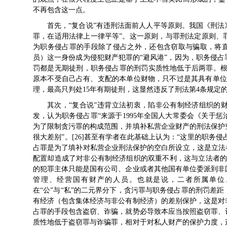
不再包含这一点。
首先，“复合说”有违刑法面前人人平等原则。我国《刑法
罪，在适用法律上一律平等”。这一原则，与罪刑法定原则、
为职务侵占罪的手段除了侵占之外，还包含窃取与骗取，将直
员）这一身份成为侵犯财产犯罪的“避风港”，因为，职务侵
罚都是无期徒刑，职务侵占罪的刑罚实质性地低于后两罪。根
原本不受自己占有、支配的本单位财物，只不过是其具有单位人
理，最高只判处15年有期徒刑，这显然违反了刑法第4条规定的平
其次，“复合说”违背立法初衷，陷非公有制经济组织的
发，认为职务侵占罪“来源于1995年全国人大常委会《关于
为了限制贪污罪的构成范围，并填补私营企业财产的刑法保护
很大差别”。[26]甚至有学者在此基础上认为：“这里的职务侵
占罪是为了填补对私营企业刑法保护的空白所设立，这是立法
配置却造成了对非公有制经济组织的双重不利，这与立法者的
的犯罪主体只能是国有公司、企业或者其他国有单位委派到非
管理、经营国有财产的人员。也就是说，二者所属单位、
在“公”与“私”的二元界分下，贪污罪与职务侵占罪的刑罚差
有经济（包含集体经济与非公有制经济）的差别保护，这是对
占罪的手段包含盗窃、诈骗，就势必导致本应当按照盗窃罪、
质性地低于盗窃罪与诈骗罪，相对于对私人财产的保护力度，