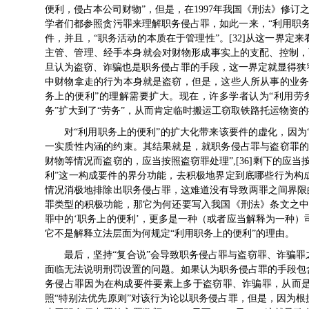
便利，侵占本公司财物”，但是，在1997年我国《刑法》修订
学者们都参照贪污罪来理解职务侵占罪，如此一来，“利用职
件，并且，“职务活动的本质在于管理性”。[32]从这一界
主管、管理、经手本身就会对财物形成事实上的支配、控制，而
旦认为盗窃、诈骗也是职务侵占罪的手段，这一界定就显得狭
中财物拿走的行为本身就是盗窃，但是，这些人所从事的业务
务上的便利”的理解需要扩大。现在，许多学者认为“利用劳务上
务”扩大到了“劳务”，从而肯定临时搬运工窃取铁路托运物资的行
对“利用职务上的便利”的扩大化带来该要件的虚化，因为
一实质性内涵的约束。其结果就是，就职务侵占罪与盗窃罪的
财物等情况而盗窃的，应当按照盗窃罪处理”,[36]剩下的应
利”这一构成要件的界分功能，去积极地界定到底哪些行为构
情况消极地排除出职务侵占罪，这难道没有导致两罪之间界限
罪类型的积极功能，那它为何还要写入我国《刑法》条文之中
罪中的‘职务上的便利’，更多是一种（或者应当解释为一种）司
它不是解释立法层面为何规定“利用职务上的便利”的理由。
最后，坚持“复合说”会导致职务侵占罪与盗窃罪、诈骗
面临无法说明刑罚设置的问题。如果认为职务侵占罪的手段包
务侵占罪因为在构成要件要素上多于盗窃罪、诈骗罪，从而
照“特别法优先原则”对该行为论以职务侵占罪，但是，因为根据