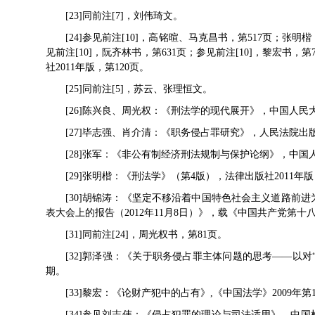
[23]同前注[7]，刘伟琦文。
[24]参见前注[10]，高铭暄、马克昌书，第517页；张明
见前注[10]，阮齐林书，第631页；参见前注[10]，黎宏书
社2011年版，第120页。
[25]同前注[5]，苏云、张理恒文。
[26]陈兴良、周光权：《刑法学的现代展开》，中国人民大学
[27]毕志强、肖介清：《职务侵占罪研究》，人民法院出版社
[28]张军：《非公有制经济刑法规制与保护论纲》，中国人民
[29]张明楷：《刑法学》（第4版），法律出版社2011年版
[30]胡锦涛：《坚定不移沿着中国特色社会主义道路前
表大会上的报告（2012年11月8日）》，载《中国共产党第十
[31]同前注[24]，周光权书，第81页。
[32]郭泽强：《关于职务侵占罪主体问题的思考——以对“
期。
[33]黎宏：《论财产犯中的占有》,《中国法学》2009年第
[34]参见刘志伟：《侵占犯罪的理论与司法适用》，中国检察出