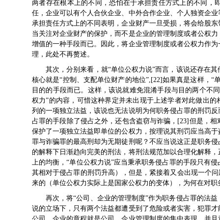
两者存在根本上的不同，恐怕在于承担责任方式上的不同，
任，企业可以有个人合伙企业、中外合作企业、个人独资企业
承担责任方式上的不同表明，企业财产一旦受损，将会给股东
当关注对企业财产的保护，而不是企业的管理制度或者公权力
增值的一种手段而已。因此，将企业管理制度或者公权力作为
理，此处不再赘述。
其次，分别来看，就“单位公权力说”而言，该说还存在
核心就是“控制、支配单位财产的地位”,[22]如果真是这样
目的的手段而已。这样，该说就难免混淆手段与目的两个不同
权力”的内容，可惜这种界定并未出现于上述学者对此做出的
列的一项独立法益，该说也无法说明为何职务侵占罪的刑罚反
占罪的手段除了侵占之外，还包含盗窃与诈骗，[23]但是，
保护了一项独立法益即单位的公权力，按理说其刑罚应当高于
罪与诈骗罪的最高刑却为无期徒刑呢？不应当说这正是职务侵
的解释下日渐趋向完美的刑法，将刑法规范加以合理化解释，
上的均衡，“单位公权力说”应当秉承职务侵占罪的手段只有
其相对于侵占罪的刑罚升高），但是，紧接着又会出现一个问
来的（单位公权力实际上是国家公权力的变体），为何在对职
再次，将“公司、企业的管理制度”作为职务侵占罪的法
说的立场下，只有两个法益都遭受到了危险或者实害，犯罪才
公司、企业的章程就是公司、企业管理制度的集中表现，并且