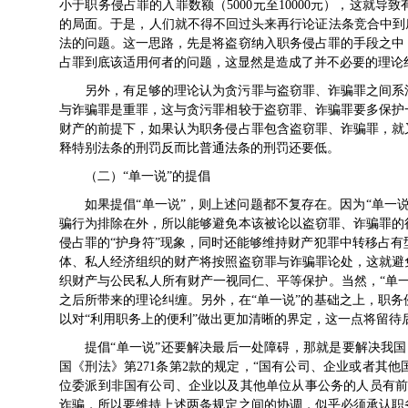
小于职务侵占罪的入罪数额（5000元至10000元），这就
的局面。于是，人们就不得不回过头来再行论证法条竞合中到
法的问题。这一思路，先是将盗窃纳入职务侵占罪的手段之中
占罪到底该适用何者的问题，这显然是造成了并不必要的理论
另外，有足够的理论认为贪污罪与盗窃罪、诈骗罪之间系
与诈骗罪是重罪，这与贪污罪相较于盗窃罪、诈骗罪要多保护
财产的前提下，如果认为职务侵占罪包含盗窃罪、诈骗罪，就
释特别法条的刑罚反而比普通法条的刑罚还要低。
（二）“单一说”的提倡
如果提倡“单一说”，则上述问题都不复存在。因为“单一
骗行为排除在外，所以能够避免本该被论以盗窃罪、诈骗罪的
侵占罪的“护身符”现象，同时还能够维持财产犯罪中转移占
体、私人经济组织的财产将按照盗窃罪与诈骗罪论处，这就避
织财产与公民私人所有财产一视同仁、平等保护。当然，“单
之后所带来的理论纠缠。另外，在“单一说”的基础之上，职
以对“利用职务上的便利”做出更加清晰的界定，这一点将留待
提倡“单一说”还要解决最后一处障碍，那就是要解决我国《
国《刑法》第271条第2款的规定，“国有公司、企业或者其
位委派到非国有公司、企业以及其他单位从事公务的人员有前
诈骗，所以要维持上述两条规定之间的协调，似乎必须承认职