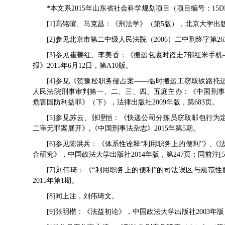
*本文系2015年山东省社会科学规划项目（项目编号：15D
[1]高铭暄、马克昌：《刑法学》（第5版），北京大学出版
[2]参见北京市第二中级人民法院（2006）二中刑终字第2
[3]参见崔善红、李美香：《搬运包裹时盗走7部红米手机
报》2015年6月12日，第A10版。
[4]参见《贺豫松职务侵占案——临时搬运工窃取铁路
人民法院刑事审判第一、二、三、四、五庭主办：《中国刑事审
危害国防利益罪》（下），法律出版社2009年版，第683页。
[5]参见苏云、张理恒：《快递公司分拣员窃取邮包行
二审无罪案展开》,《中国刑事法杂志》2015年第5期。
[6]参见陈洪兵：《体系性诠释“利用职务上的便利”》,《
合研究》，中国政法大学出版社2014年版，第247页；同前注[
[7]刘伟琦：《“利用职务上的便利”的司法误区与规范
2015年第1期。
[8]同上注，刘伟琦文。
[9]张明楷：《法益初论》，中国政法大学出版社2003年版