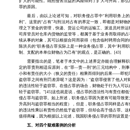
扩大的可能性。既然侵害法益的风险得到了扩大与升高，那么
罪的原因。
最后，由以上论述可知，对职务侵占罪中“利用职务上的
利”。这里的“占有”与刑法对占有的界定一致，即都是对财
理之下资金的管理，快递、货运公司的运输工、派送员对所运
司库管员对仓库内货物的监管等，都属于基于业务而取得的占
续从事的对象，其可以根据合同而获得（包含临时聘用合同的
陈洪兵的“职务侵占罪实际上是一种业务侵占罪，其中‘利用
制、支配的本单位财物占为己有”的观点，是正确的。[43]
需要指出的是，笔者于本文中的上述界定亦能合理解释职
定的罪责刑相适应原则，在“罪—责—刑”的三元结构中，刑
小和有责任的大小（狭义的责任）相乘而得到的后果——即犯罪
盗窃罪之间有刑罚差异呢？这是因为：“盗窃罪侵害了他人对
的违法性轻于盗窃罪。在侵占罪的场合，财物处于行为人可以
轻于盗窃罪。”[45]这也就是说，侵占罪的违法性与有责任
侵占罪与盗窃罪。如上所述，职务侵占罪因为更有可能导致更
升高到与盗窃罪相当的程度），但是，职务侵占罪同样是占有
的违法性乘以有责性仍然低于盗窃罪，但却会高于侵占罪。这
值得商榷，因为根据以上论述，我国职务侵占罪的罪刑设置是
五、对四个疑难案例的分析