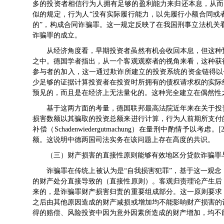
多的投资者相信行为人拥有足够的盈利能力来归还本息，从而
似的规定，行为人“没有实际履行能力，以先履行小额合同或
的”，构成合同诈骗罪。这一规定反映了在我国刑事立法机关
诈骗罪的成立。
从经济角度看，早期投资者虽然有机会收回本息，但这种
之中。德国学者指出，从一个客观观察者的视角来看，这种获
参与者的加入，这一通过欺诈所建立的投资系统的资金链得以长
少足够的证据计算投资者在投资时所拥有的债权请求权的实际
预见的，而且是在经济上无法量化的。这种完全建立在偶然性
基于这两方面的考量，德国联邦最高法院近年来在关于投
损害数额以其骗取的投资总额来进行计算，行为人前期所支付
补偿（Schadenwiedergutmachung）在量刑中酌情予以
额。这说明中德两国司法实务在该问题上存在高度的共识。
（三）财产损害的直接性原则能够有效地区分贷款诈骗罪
诈骗罪在传统上被认为是“自我损害犯罪”，基于这一观
的财产处分直接导致的（直接性原则）。客观归责理论产生后
来的，是诈骗罪财产损害归责的重要组成部分。这一原则要求
之后由其他原因造成的财产减损或增加均不能影响财产损害的
得的赔偿、风险投资中因为意外因素所造成的财产增加，均不能