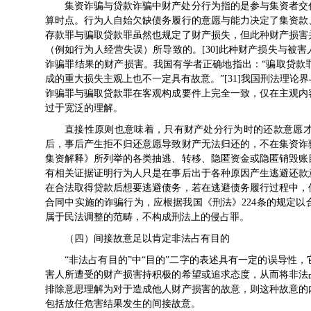
集资诈骗与贷款诈骗中财产处分行为指的是参与集资者交
算时点。行为人自始欠缺债务履行的意愿与能力决定了集资款
存款罪与骗取贷款罪虽然也规定了财产损失，但此种财产损害
（例如行为人经营失误）所导致的。[30]此种财产损失与被
诈骗罪结果的财产损害。我国有学者正确地指出：“骗取贷款
成的重大损失主观上也不一定具有故意。”[31]我国刑法理
诈骗罪与骗取贷款罪在客观构成要件上完全一致，仅在主观内
过于宽泛的理解。
直接性原则也意味着，只有财产处分行为时的还款意愿
后，事后产生拒不归还意愿导致财产无法归还的，不在集资诈
集资解释》所列举的各类抽逃、转移、隐匿资金或隐匿销毁账
有相关证据证明行为人只是在事后出于各种原因产生逃避还款
在合法取得贷款后想要逃避债务，若在逃避债务履行过程中，
合同中实施的诈骗行为，应根据我国《刑法》224条的规定
属于民法调整的范畴，不构成刑法上的侵占罪。
（四）间接故意足以肯定非法占有目的
“非法占有目的”中“目的”二字的表述具有一定的误导性
害人所遭受的财产损害持积极的希望或追求态度，从而将非法
排除意思理解为对于造成他人财产损害的故意，则这种故意的
包括放任危害结果发生的间接故意。