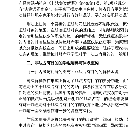
产经营活动符合《非法集资解释》第4条第1项、第2项的规
有“逃避返还资金”。在事实证据发生冲突时，何者具有更为
法解释的规定也不能对此进行有效的说明。要充分实现释法说
刑法上任何一个要素的证明与司法推定都不能取代这一概
证明对象的范围。在明确证明对象的基础上，才能够继续探讨
定的情形往往缺少体系性与统一的判断标准，无法保证实践中
的内涵的讨论往往仅以传统财产罪（甚至仅以盗窃罪）为原型
以充分吸收实践在这一问题上形成的重要经验，阻碍了理论与
法实务经验，重新检讨财产罪学理对于非法占有目的的一般阐
二、非法占有目的的学理阐释与体系重构
（一）内涵与功能的支离：非法占有目的的解释困境
司法解释仅在形式上肯定了非法占有目的的界分功能，而
前理论上关于非法占有目的的内涵、体系位置尚存在诸多争议
件处理的实际需要。我国学者曾经指出，我国司法实践中对于
正确的做法应当是以侵犯财产犯罪的非法占有目的理论来统摄
有财产罪理论对于非法占有目的的解读并不能完全承担这一功
产罪这一基础概念作进一步的调整与深化。
与我国刑法理论将非法占有目的视为盗窃、诈骗、抢劫、
中以盗窃、抢劫为代表的侵犯所有权犯罪与诈骗罪、勒索罪为