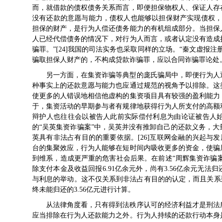
而，就借款的债权债务关系而言，即便担保物权人、保证人存
没有还款的意愿与能力，债权人也能够以担保财产实现债权，
担保的财产，是行为人偿还债务能力的有机组成部分。当担保
人已经代偿债务的情况下，对行为人而言，或者认定没有造成
骗罪。”[24]我国的司法实务也采取同样的立场。“秦文虚报
骗取担保人财产的，不构成贷款诈骗罪，应以合同诈骗罪论处。[
另一方面，在集资诈骗等典型的庞氏骗局中，即便行为人
种事实上的还款意愿与能力也应通过规范的视角予以排除。这
使更多的人错误地相信他虚构的集资项目具有较强的盈利能力
于，集资活动的早期参与者有规律地获得行为人所支付的高额
辩护人也往往会以被告人此前实际偿付利息为由论证被告人始
的“吴英集资诈骗案”中，吴英并没有推卸自己的还款义务，
英具有非法占有目的的重要依据。[26]互联网金融的兴起与
台的集聚效应，行为人能够在短时间内吸收更多的资金，使骗
到维系，造成更严重的危害社会后果。在前述“周辉集资诈骗案
除支付本金及收益回报6.91亿余元外，尚有3.56亿余元无
与利息的举动。这不仅关系到非法占有目的的认定，而且关系到
终未能归还的3.56亿元进行计算。
从法律角度看，只有得到法秩序认可的经济利益才是刑法
应当排除在行为人还款能力之外。行为人持续的还款行动本身