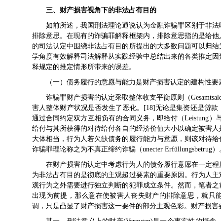
三、财产损害视角下的非法占有目的
如前所述，我国刑法理论通说认为金融诈骗罪区别于非法
排除意思。在现有的诈骗罪解释框架内，排除意思指的是给他
的司法认定中围绕非法占有目的所提出的大多数问题可以归结
学角度有效解释司法解释从实践经验中总结出来的各类推定因
释规定的推定情形所带来的误差。
（一）债务履行的意愿与能力是财产损害认定的建构性要
诈骗罪财产损害的认定采取整体收支平衡原则（Gesamtsa
害人整体财产状况是否发生了恶化。[18]无论是集资还是贷
通过合同约定双方互相负有的合同义务，即给付（Leistung）与对
给付与其所获得的对待给付各自的经济价值大小以确定被害人
大体相当，行为人若欠缺债务的履行能力与意愿，则该对待给
诈骗罪理论称之为不真正缔约诈骗（unecter Erfüllungsbetrug）。
在财产损害的认定中考虑行为人的债务履行意愿在一定程
为非法占有目的是彻底的主观超过要素的重要原因。行为人主
观行为之外需要进行独立判断的犯罪成立条件。然而，笔者之
出现为前提，那么意在使被害人丧失财产的排除意思，就只
调，只是凸显了财产损害这一要件的部分主观色彩。财产损害