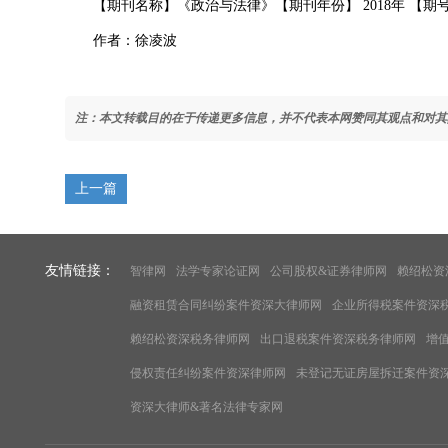
【期刊名称】《政治与法律》【期刊年份】 2018年 【期号】
作者：徐凌波
注：本文转载目的在于传递更多信息，并不代表本网赞同其观点和对其
上一篇
友情链接：
智律网
法学专家论证网
公司股权&证券律师网
赖绍松资
融资租赁合同纠纷案件资深大律师网
企业所得税案件资深
赖绍松资深税务律师网
出口退税案件资深税务律师网
增
侵权责任纠纷案件资深律师网
未登记无证房屋拆迁案件资
资深大律师&著名法律专家网