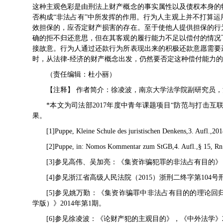
这种主观色彩是由刑法上财产概念的事实属性以及债权本身的
否构成“非法占有”中所发挥的作用。行为人主观上并不打算
效担保的，应否定财产损害的存在。至于使他人提供担保的行
确的拒不归还意思，但在其客观的履行能力不足以偿付的情况
接故意。行为人通过还款行为所表现出来的积极还款意愿需要
时，从法律-经济的财产概念出发，仍然要否定这种偿付能力
（责任编辑：杜小丽）
【注释】 作者简介：徐凌波，南京大学法学院副研究员
*本文为司法部2017年度中青年课题项目“防范与打击互联
果。
[1]Puppe, Kleine Schule des juristischen Denkens,3. Aufl.,201
[2]Puppe, in: Nomos Kommentar zum StGB,4. Aufl.,§ 15, Rn
[3]参见高伟、吴加亮：《集资诈骗犯罪的非法占有目的》，
[4]参见浙江省高级人民法院（2015）浙刑二终字第104
[5]参见姚万勤：《集资诈骗罪中非法占有目的的理论
学版）》2014年第1期。
[6]参见徐凌波：《论财产犯的主观目的》，《中外法学》2