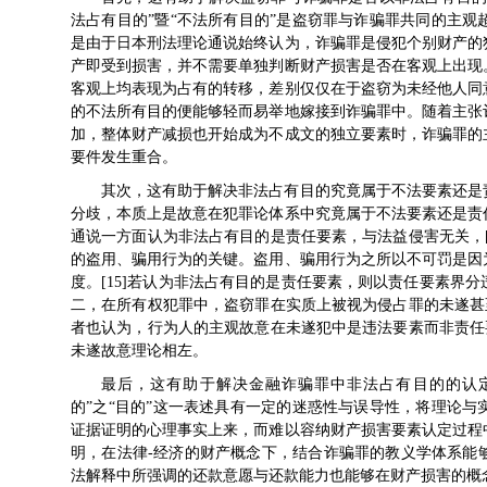
法占有目的”暨“不法所有目的”是盗窃罪与诈骗罪共同的主
是由于日本刑法理论通说始终认为，诈骗罪是侵犯个别财产的
产即受到损害，并不需要单独判断财产损害是否在客观上出现
客观上均表现为占有的转移，差别仅仅在于盗窃为未经他人同
的不法所有目的便能够轻而易举地嫁接到诈骗罪中。随着主张
加，整体财产减损也开始成为不成文的独立要素时，诈骗罪的
要件发生重合。
其次，这有助于解决非法占有目的究竟属于不法要素还是
分歧，本质上是故意在犯罪论体系中究竟属于不法要素还是责
通说一方面认为非法占有目的是责任要素，与法益侵害无关，[
的盗用、骗用行为的关键。盗用、骗用行为之所以不可罚是因
度。[15]若认为非法占有目的是责任要素，则以责任要素界
二，在所有权犯罪中，盗窃罪在实质上被视为侵占罪的未遂甚至
者也认为，行为人的主观故意在未遂犯中是违法要素而非责任要
未遂故意理论相左。
最后，这有助于解决金融诈骗罪中非法占有目的的认
的”之“目的”这一表述具有一定的迷惑性与误导性，将理论
证据证明的心理事实上来，而难以容纳财产损害要素认定过程
明，在法律-经济的财产概念下，结合诈骗罪的教义学体系能
法解释中所强调的还款意愿与还款能力也能够在财产损害的概