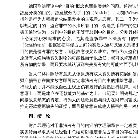
德国刑法理论中的“目的”概念也面临类似的问题。通说认为，
故意分类的目的。故意被分为了目的（Absicht）、明知(Wissentlic
指的是行为人积极追求结果发生的主观意志态度。其二，作为
以规定的目的，盗窃罪中的不法所有目的、伪造货币罪中的使
德国通说认为，分则中的目的不等于总则中的目的。分则具体
上必须持积极追求的态度。尤其是盗窃罪中不法所有目的中
（Schaffstein）根据盗窃与侵占之间的实质未遂与既遂
目的便是侵占罪的故意，间接故意便足以成立。在行为人盗窃
原所有人终局地丧失财物的可能性而予以放任，就可以肯定盗
所有物的结果，而只要求其认识到丧失所有物的可能性而予以放任
当人们将排除所有意思从使原所有权人丧失所有拓展到使
财产损害存在间接故意即可肯定非法占有目的中的排除意思。
行能力的，并不能以自己主观上仍有履行的意愿进行抗辩。司
意愿上，而是建立在还款能力的基础之上。《纪要》明确规定
间接故意形态的肯定。行为人的还款意愿与能力在财产损害以
推定还款意愿缺失的证据，而且是故意造成他人损害的另一种
四、结 论
财产罪理论对于非法占有目的内涵的学理阐释在一定程度
实务转而寻求从司法经验中总结可以推定非法占有目的存在的