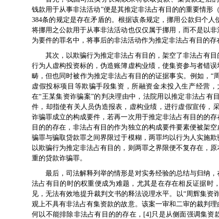
钱款用于从事非法活动”便是其推定非法占有目的的重要情形（
384条的规定是存在矛盾的。根据该条规定，挪用公款归个
将挪用之公款用于从事非法活动也仅仅属于挪用，而不是以非
为要件的罪名中，将事后的非法活动作为推定非法占有目的存
其次，以欺骗行为推定非法占有目的，架空了非法占有目
行为人虚构投资标的，伪造账簿虚构业绩，使集资参与者错误
畴，但也同时被作为推定非法占有目的的证据事实。例如，“
虚假投标项目等欺骗手段集资，所融资金未投入生产经营，
在“王某集资诈骗案”的判决理由中，法院用以推定非法占有
件，却指使有关人员伪造报表，虚构业绩，进行虚假宣传，采
诈骗罪成立的构成要件，若再一次用于推定非法占有目的的存
目的的存在，非法占有目的作为独立的构成要件要素便被架空
骗罪与骗取贷款罪之间界限过于模糊，两罪均以行为人实施欺
以欺骗行为推定非法占有目的，则两罪之界限便不复存在，原
重的贷款诈骗罪。
最后，司法解释列举的情形是对实务经验的总结与归纳，
法占有目的时的权重便成为难题，尤其是在存在相反证据时
见，无法有效地提升裁判文书的释法说理水平。以“周辉集资
观上不具有非法占有集资款的故意。该案一审和二审的裁判理
何以不能排除非法占有目的的存在，[4]只是从侧面强调集