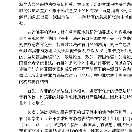
释与该罪的保护法益密切相关。在德国，对盗窃罪保护法益内
罪的保护法益并不限于民法意义上的所有权，而是我国《刑法》
解释的角度出发，我国刑法中，排除所有的意思扩张为排除
欲。
在诈骗罪构造中，财产损害原本就是诈骗罪成立的客观构
过的主观故意，我国刑法中非法占有目的因而并不是一个彻底
则在故意内容之外。若探讨非法占有目的的内涵，则应当包含
金融诈骗罪有效地区别于其他金融犯罪以及民商事借贷款纠
的。这与德国诈骗罪的一般理论是一致的。德国诈骗罪的理论
国研究者坚信非法占有目的是完全的主观超过要素，所以在学
诈骗罪与盗窃罪因客观构成要件不同而使两罪的主观目的在内
错误地假定盗窃罪与诈骗罪作为目的犯，在犯罪结构上具有同
的构成要件结构。
首先，两罪的保护法益并不相同。盗窃罪保护的仅仅是所
于有体物，诈骗罪的对象则包括所有财产性利益。因此不法所
量的非法增长。
其次，法益侵害结果在两罪构成要件中的地位并不相同。
有（即拿走），并不要求所有权侵害结果在客观上出现。[12
（Joachim Lampe）教授因而指出，根据宾丁的设想，
定来扩张处罚实害结果未出现的情况，惟其如此才能实现罪