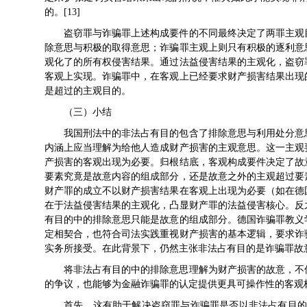
的。[13]
盗窃罪与诈骗罪上述构成要件的不同最终决定了两罪主观
除意思与积极的取得意思；诈骗罪主观上则只有积极的逐利意
观化了的所有权侵害结果。通过法益侵害结果的主观化，盗窃
客观上实现。诈骗罪中，在客观上已经要求财产损害结果出现
是超过的主观目的。
（三）小结
我国刑法中的非法占有目的包含了排除意思与利用处分意
内涵上应当理解为给他人造成财产损害的主观意思。这一主观
产损害的客观出现为必要。归根结底，客观构成要件决定了故
要素究竟是故意内容的组成部分，还是故意之外的主观超过要
财产罪的成立不以财产损害结果在客观上出现为必要（如在德
在于法益侵害结果的主观化，凸显财产罪的法益侵害核心。反
有目的中的排除意思只能是故意的组成部分。德国诈骗罪教义
定相契合，也符合司法实践重视财产损害的基本逻辑，要求诈
实务所接受。在此背景下，仍然主张非法占有目的是诈骗罪故
将非法占有目的中的排除意思理解为财产损害的故意，不
的争议，也能够为金融诈骗罪的认定提供更具可操作性的客观
首先，这有助于解决盗窃罪与诈骗罪是否以非法占有目的