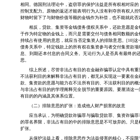
相同。德国刑法理论中，盗窃罪的保护法益是所有权相对应的
控制支配力。原物的返还才能表明行为人没有剥夺所有权人控
财物时留下了与财物价值等额的金钱作为补偿，也不能就此否
相反，贷款、集资等金钱债务债权关系中，还款意愿是金
于作为特定物的金钱上，而只是需要交付与债务相同数额的金
持续占有使用的意思，就应当否定集资人的排除意思。[10]
债务关系中，特定钱款上的所有权在集资参与者交付集资款项
息、到期还本付息的合同义务。无论行为人是否具有最终的
思。
综上所述，尽管非法占有目的在金融诈骗罪认定中具有重
不法获利目的来解释非法占有目的，都无从实现这一要素在金
款、集资款的意愿与能力在不法所有目的、不法获利目的的概
与非法占有目的的学理阐释完全脱节的重要原因。要厘清这一
有目的的内涵及其体系位置。
（二）排除意思的扩张：造成他人财产损害的故意
应当承认，为明确贷款诈骗罪与骗取贷款罪、集资诈骗罪
的罪名界限，非法占有目的中的排除意思是不可放弃的。只是
扩张。
从保护法益上看，排除意思作为法益侵害的核心，不应限