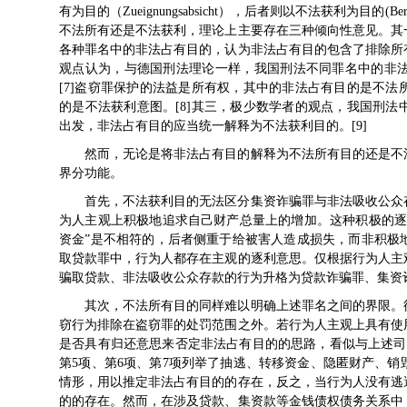
有为目的（Zueignungsabsicht），后者则以不法获利为目的(Ber
不法所有还是不法获利，理论上主要存在三种倾向性意见。其
各种罪名中的非法占有目的，认为非法占有目的包含了排除所
观点认为，与德国刑法理论一样，我国刑法不同罪名中的非
[7]盗窃罪保护的法益是所有权，其中的非法占有目的是不
的是不法获利意图。[8]其三，极少数学者的观点，我国刑
出发，非法占有目的应当统一解释为不法获利目的。[9]
然而，无论是将非法占有目的解释为不法所有目的还是不
界分功能。
首先，不法获利目的无法区分集资诈骗罪与非法吸收公众
为人主观上积极地追求自己财产总量上的增加。这种积极的逐
资金”是不相符的，后者侧重于给被害人造成损失，而非积极
取贷款罪中，行为人都存在主观的逐利意思。仅根据行为人主
骗取贷款、非法吸收公众存款的行为升格为贷款诈骗罪、集资
其次，不法所有目的同样难以明确上述罪名之间的界限。
窃行为排除在盗窃罪的处罚范围之外。若行为人主观上具有使
是否具有归还意思来否定非法占有目的的思路，看似与上述司
第5项、第6项、第7项列举了抽逃、转移资金、隐匿财产、
情形，用以推定非法占有目的的存在，反之，当行为人没有逃
的的存在。然而，在涉及贷款、集资款等金钱债权债务关系中