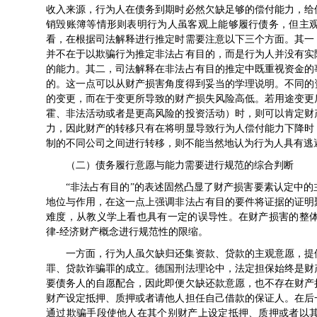
收入来源，行为人在债务到期时必然欠缺足够的偿付能力，给
销毁账簿等情形则表明行为人虽客观上能够履行债务，但主
看，在根据司法解释进行推定时需要注意以下三个方面。其一
并不在于以欺骗行为推定非法占有目的，而是行为人并没有实
的能力。其二，司法解释在非法占有目的推定中既重视资金的
的。这一点可以从财产损害角度得到妥当的学理说明。不同的
的变更，而在于变更所导致的财产损失风险高低。若用途变更
霍、非法活动或者是更高风险的投资活动）时，则可以肯定财
力，因此财产的转移只有在将明显导致行为人偿付能力下降时
制的不同公司之间进行转移，则不能当然地认为行为人具有逃
（二）债务履行意愿与能力需要进行规范的综合判断
“非法占有目的”的表述固然凸显了财产损害要素认定中
地位与作用，在这一点上强调非法占有目的要件将证据的证明
难度，从教义学上看也具有一定的误导性。在财产损害的整
律-经济财产概念进行规范性的限缩。
一方面，行为人虽欠缺归还集资款、贷款的主观意愿，提
罪、贷款诈骗罪的成立。德国刑法理论中，法定担保始终是财
要债务人的自愿配合，因此即便欠缺还款意愿，也不存在财产
财产设定抵押、质押或者请他人担任自己借款的保证人。在后
通过欺骗手段使他人在其个别财产上设定抵押、质押或者以