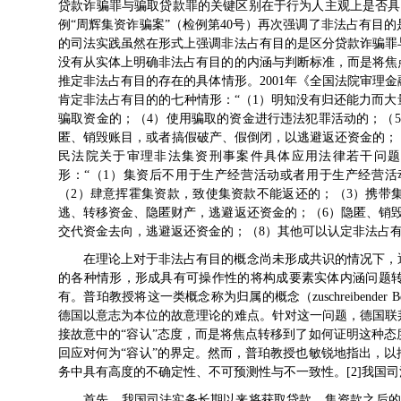
贷款诈骗罪与骗取贷款罪的关键区别在于行为人主观上是否具有
例“周辉集资诈骗案”（检例第40号）再次强调了非法占有目
的司法实践虽然在形式上强调非法占有目的是区分贷款诈骗罪
没有从实体上明确非法占有目的的内涵与判断标准，而是将焦
推定非法占有目的存在的具体情形。2001年《全国法院审理
肯定非法占有目的的七种情形：“（1）明知没有归还能力而大
骗取资金的；（4）使用骗取的资金进行违法犯罪活动的；（
匿、销毁账目，或者搞假破产、假倒闭，以逃避返还资金的；（
民法院关于审理非法集资刑事案件具体应用法律若干问题
形：“（1）集资后不用于生产经营活动或者用于生产经营
（2）肆意挥霍集资款，致使集资款不能返还的；（3）携带
逃、转移资金、隐匿财产，逃避返还资金的；（6）隐匿、销
交代资金去向，逃避返还资金的；（8）其他可以认定非法占有
在理论上对于非法占有目的概念尚未形成共识的情况下，
的各种情形，形成具有可操作性的将构成要素实体内涵问题
有。普珀教授将这一类概念称为归属的概念（zuschreibender
德国以意志为本位的故意理论的难点。针对这一问题，德国联
接故意中的“容认”态度，而是将焦点转移到了如何证明这种
回应对何为“容认”的界定。然而，普珀教授也敏锐地指出，
务中具有高度的不确定性、不可预测性与不一致性。[2]我国
首先，我国司法实务长期以来将获取贷款、集资款之后的