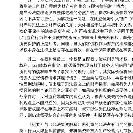
其一，刑法意义上的财产(Vermgen)是一个事实性的
将刑法上的财产理解为财产权的集合（即法律的财产概念），
是当今法益理论发展整体进程的必然产物。费尔巴哈所倡导的
因而不具有可损性。为解决这一问题，在比恩鲍姆引入“财”（G
财产与民法上之财产权的关系，大体相当于法益与权利的关系
盗窃罪保护的法益是所有权，但严格来说这并不完全等同于
[21]盗窃行为并不会使财物所有人在民法上失去所有权，而
所要保护的正是后者。同理，当人们将债权作为财产的组成部
求权本身在法律上是否存在且有效，而在于保障该债权在事实
其二，在权利性质上，物权是支配权，债权则是请求权。
权利。[22]债权在事实上能否得到实现有赖于债务人的信用
所拥有的债权即失去了事实上的履行可能性，其实际价值将归
债务人主张债权请求其履行债务，直至向法院起诉，再基于胜
性受到妨碍时，便出现了刑法意义上的财产损害。如果行为人
据具体的财产犯罪罪名定罪处罚；如果缺少相应的构成要件，
务案件时，反对盗窃罪成立的观点认为，被害人失去的仅仅是
种观点是不能成立的。因为从刑法对于财产概念的事实性理解
导致债权履行在事实上不可能时，就可以认为已经存在刑法意
罪，则仍然需要结合盗窃罪的构成要件，判断是否存在违反被害
《纪要》与《非法集资解释》所列举的非法占有目的的推
类：行为人肆意挥霍借款、未将集资款投入生产经营活动或投