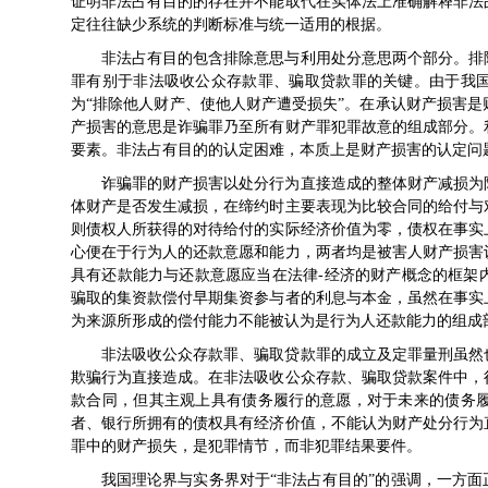
证明非法占有目的的存在并不能取代在实体法上准确解释非法
定往往缺少系统的判断标准与统一适用的根据。
非法占有目的包含排除意思与利用处分意思两个部分。排
罪有别于非法吸收公众存款罪、骗取贷款罪的关键。由于我
为“排除他人财产、使他人财产遭受损失”。在承认财产损害
产损害的意思是诈骗罪乃至所有财产罪犯罪故意的组成部分。
要素。非法占有目的的认定困难，本质上是财产损害的认定问
诈骗罪的财产损害以处分行为直接造成的整体财产减损为
体财产是否发生减损，在缔约时主要表现为比较合同的给付与
则债权人所获得的对待给付的实际经济价值为零，债权在事实
心便在于行为人的还款意愿和能力，两者均是被害人财产损害
具有还款能力与还款意愿应当在法律-经济的财产概念的框架
骗取的集资款偿付早期集资参与者的利息与本金，虽然在事实
为来源所形成的偿付能力不能被认为是行为人还款能力的组成
非法吸收公众存款罪、骗取贷款罪的成立及定罪量刑虽然
欺骗行为直接造成。在非法吸收公众存款、骗取贷款案件中，
款合同，但其主观上具有债务履行的意愿，对于未来的债务
者、银行所拥有的债权具有经济价值，不能认为财产处分行为
罪中的财产损失，是犯罪情节，而非犯罪结果要件。
我国理论界与实务界对于“非法占有目的”的强调，一方